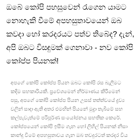
ඔබේ කෝපි පහසුවෙන් රැගෙන යාමට
නොහැකි වීමේ අපහසුතාවයෙන් ඔබ
කවදා හෝ කරදරයට පත්ව තිබේද? දැන්,
අපි ඔබට විසඳුමක් ගෙනාවා - නව කෝපි
කෝප්ප පියනක්!
අපගේ කෝපි කෝප්ප පියන ඔබට කෝපි රස බැලීමට
කදිම සහකාරියකි. ප්‍රවේශමෙන් නිර්මාණය කිරීමෙන්
පසු, අපගේ කෝපි කෝප්ප පියන උසස් තත්ත්වයේ ද්‍රව්‍ය
වලින් සාදා ඇති අතර එමඟින් පියනේ මුද්‍රා තැබීමේ සහ
කල්පැවැත්මේ පරිපූර්ණ සංයෝජනය සහතික කෙරේ.
කෝප්පයෙන් කෝපි ඉසීම ගැන හෝ ලිහිල් පියනක් නිසා
කාන්දු වීමේ අපහසුතාවය ගැන ඔබ තවදුරටත් කරදර විය