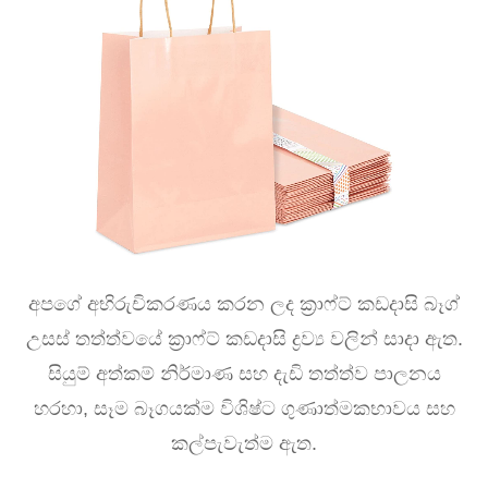
අපගේ අභිරුචිකරණය කරන ලද ක්‍රාෆ්ට් කඩදාසි බෑග්
උසස් තත්ත්වයේ ක්‍රාෆ්ට් කඩදාසි ද්‍රව්‍ය වලින් සාදා ඇත.
සියුම් අත්කම් නිර්මාණ සහ දැඩි තත්ත්ව පාලනය
හරහා, සෑම බෑගයක්ම විශිෂ්ට ගුණාත්මකභාවය සහ
කල්පැවැත්ම ඇත.