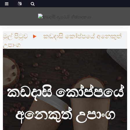
මුල් පිටුව
කඩදාසි කෝප්පයේ අනෙකුත්
උපාංග
කඩදාසි කෝප්පයේ
අනෙකුත් උපාංග