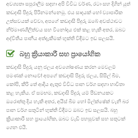
අවශ්‍යතා සපුරාලීම සඳහා අපි විවිධ වර්ණ, රටා සහ දිගින් යුත්
කඩදාසි පිදුරු පිරිනමන්නෙමු. එය සාදයක් හෝ ව්‍යාපාරික
උත්සවයක් වේවා, අපගේ කඩදාසි පිදුරු ඔබේ අවස්ථාවට
නිර්මාණශීලිත්වය සහ විනෝදය එක් කළ හැකි අතර, ඔබට
අද්විතීය පානීය අත්දැකීමක් භුක්ති විඳීමට ඉඩ සලසයි.
බහු ක්‍රියාකාරී සහ ප්‍රායෝගික
කඩදාසි පිදුරු යනු ජලය අවශෝෂණය කරන මෙවලම්
පමණක් නොවේ! අපගේ කඩදාසි පිදුරු ජලය, සිසිල් බීම,
කෝපි, කිරි තේ ආදිය ඇතුළු විවිධ පාන වර්ග සඳහා භාවිතා
කළ හැකිය. ඒ සමඟම, කඩදාසි පිදුරු යම් පීඩනයකට
ඔරොත්තු දිය හැකි අතර, අයිස් බීම හෝ මිල්ක්ෂේක් වැනි බර
පාන වර්ග සතුටින් භුක්ති විඳීමට ඔබට ඉඩ සලසයි. බහු
ක්‍රියාකාරී සහ ප්‍රායෝගික, ඔබට වැඩි පහසුවක් සහ සතුටක්
ගෙන එයි.