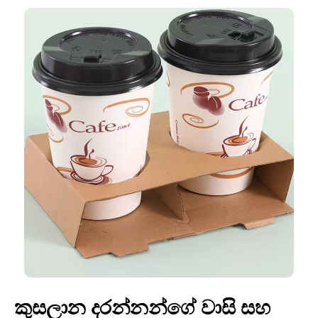
කුසලාන දරන්නන්ගේ වාසි සහ