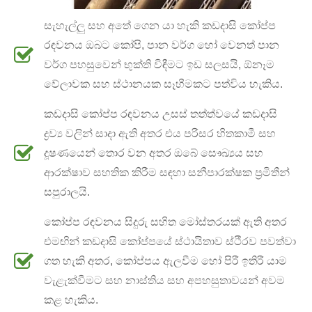
සැහැල්ලු සහ අතේ ගෙන යා හැකි කඩදාසි කෝප්ප
රඳවනය ඔබට කෝපි, පාන වර්ග හෝ වෙනත් පාන
වර්ග පහසුවෙන් භුක්ති විඳීමට ඉඩ සලසයි, ඕනෑම
වේලාවක සහ ස්ථානයක සෑහීමකට පත්විය හැකිය.
කඩදාසි කෝප්ප රඳවනය උසස් තත්ත්වයේ කඩදාසි
ද්‍රව්‍ය වලින් සාදා ඇති අතර එය පරිසර හිතකාමී සහ
දූෂණයෙන් තොර වන අතර ඔබේ සෞඛ්‍යය සහ
ආරක්ෂාව සහතික කිරීම සඳහා සනීපාරක්ෂක ප්‍රමිතීන්
සපුරාලයි.
කෝප්ප රඳවනය සිදුරු සහිත මෝස්තරයක් ඇති අතර
එමඟින් කඩදාසි කෝප්පයේ ස්ථායිතාව ස්ථිරව පවත්වා
ගත හැකි අතර, කෝප්පය ඇලවීම හෝ පිරී ඉතිරී යාම
වැළැක්වීමට සහ නාස්තිය සහ අපහසුතාවයන් අවම
කළ හැකිය.