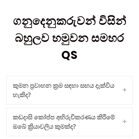
ගනුදෙනුකරුවන් විසින්
බහුලව හමුවන සමහර
QS
කුමන ප්‍රවාහන ක්‍රම සඳහා සහය දැක්විය
හැකිද?
කඩදාසි කෝප්ප අභිරුචිකරණය කිරීමේ
ඔබේ ක්‍රියාවලිය කුමක්ද?