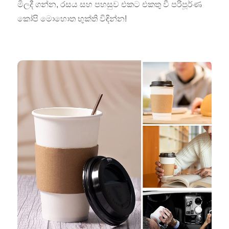
මිලදී ගන්න, රසය සහ පහසුව එකට එකතු වී පරිපූර්ණ
කෝපි මොහොත භුක්ති විඳින්න!