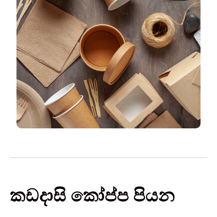
කඩදාසි කෝප්ප පියන