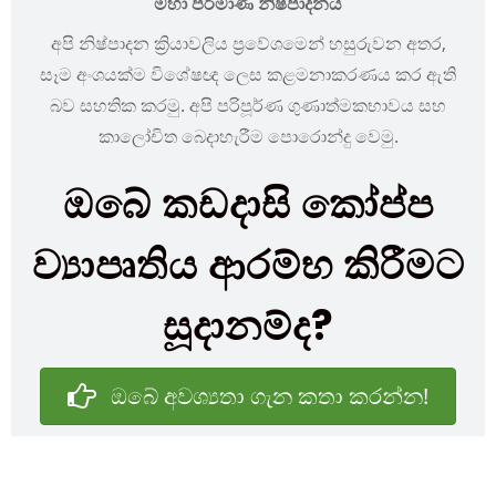
මහා පරිමාණ නිෂ්පාදනය
අපි නිෂ්පාදන ක්‍රියාවලිය ප්‍රවේශමෙන් හසුරුවන අතර,
සෑම අංශයක්ම විශේෂඥ ලෙස කළමනාකරණය කර ඇති
බව සහතික කරමු. අපි පරිපූර්ණ ගුණාත්මකභාවය සහ
කාලෝචිත බෙදාහැරීම පොරොන්දු වෙමු.
ඔබේ කඩදාසි කෝප්ප
ව්‍යාපෘතිය ආරම්භ කිරීමට
සූදානම්ද?
ඔබේ අවශ්‍යතා ගැන කතා කරන්න!