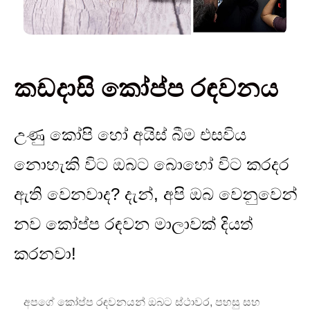
කඩදාසි කෝප්ප රඳවනය
උණු කෝපි හෝ අයිස් බීම එසවිය
නොහැකි විට ඔබට බොහෝ විට කරදර
ඇති වෙනවාද? දැන්, අපි ඔබ වෙනුවෙන්
නව කෝප්ප රඳවන මාලාවක් දියත්
කරනවා!
අපගේ කෝප්ප රඳවනයන් ඔබට ස්ථාවර, පහසු සහ