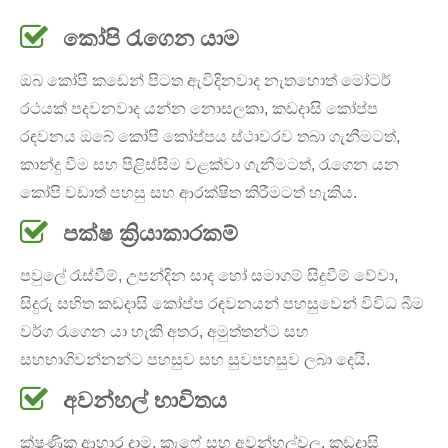
කෝපි රැගෙන යාම
ඔබ කෝපි කඩෙන් පිටත ඇවිදිනවාද නැතහොත් මෝටර්
රථයක් පදවනවාද යන්න නොසලකා, කඩදාසි කෝප්ප
රඳවනය ඔබේ කෝපි කෝප්පය ස්ථාවරව තබා ගැනීමටත්,
කාන්දු වීම සහ පිළිස්සීම වළක්වා ගැනීමටත්, රැගෙන යන
කෝපි වඩාත් පහසු සහ ආරක්ෂිත කිරීමටත් හැකිය.
පක්ෂ ක්‍රියාකාරකම්
පවුලේ රැස්වීම්, උපන්දින සාද හෝ සමාගම් සිදුවීම් වේවා,
සිදුරු සහිත කඩදාසි කෝප්ප රඳවනයන් පහසුවෙන් විවිධ බීම
වර්ග රැගෙන යා හැකි අතර, අමුත්තන්ට සහ
සහභාගිවන්නන්ට පහසුව සහ සුවපහසුව ලබා දෙයි.
අවන්හල් භාවිතය
ක්ෂණික ආහාර දාම, කැෆේ සහ අවන්හල්වල, කඩදාසි