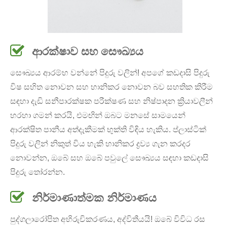
ආරක්ෂාව සහ සෞඛ්‍යය
සෞඛ්‍යය ආරම්භ වන්නේ පිදුරු වලින්! අපගේ කඩදාසි පිදුරු
විෂ සහිත නොවන සහ හානිකර නොවන බව සහතික කිරීම
සඳහා දැඩි සනීපාරක්ෂක පරීක්ෂණ සහ නිෂ්පාදන ක්‍රියාවලීන්
හරහා ගමන් කරයි, එමඟින් ඔබට මනසේ සාමයෙන්
ආරක්ෂිත පානීය අත්දැකීමක් භුක්ති විඳිය හැකිය. ප්ලාස්ටික්
පිදුරු වලින් නිකුත් විය හැකි හානිකර ද්‍රව්‍ය ගැන කරදර
නොවන්න, ඔබේ සහ ඔබේ පවුලේ සෞඛ්‍යය සඳහා කඩදාසි
පිදුරු තෝරන්න.
නිර්මාණාත්මක නිර්මාණය
පුද්ගලාරෝපිත අභිරුචිකරණය, අද්විතීයයි! ඔබේ විවිධ රස