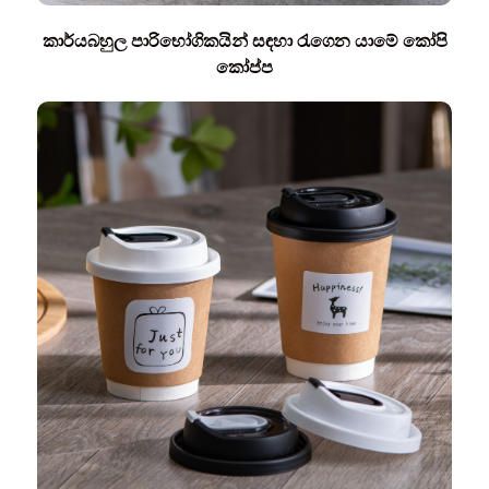
කාර්යබහුල පාරිභෝගිකයින් සඳහා රැගෙන යාමේ කෝපි
කෝප්ප