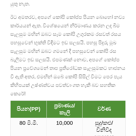
යුතු නැත.
ඊට අමතරව, අපගේ කෝපි කෝප්ප පියන බොහෝ නව්‍ය
කාර්යයන් ඇත. විශේෂයෙන් නිර්මාණය කරන ලද බීම
සැලසුම මඟින් ඔබට සෑම කෝපි උගුරකම රසවත් රසය
පහසුවෙන් භුක්ති විඳීමට ඉඩ සලසයි. පහසු පිදුරු මුඛ
සැලසුම මඟින් ඔබට ගමනේ දී පහසුවෙන් කෝපි රස
බැලීමට ඉඩ සලසයි. එපමණක් නොව, අපගේ කෝප්ප
පියන ප්‍රවේශමෙන් තාප ප්‍රතිරෝධක සැලසුමකට භාජනය
වී ඇති අතර, එමඟින් ඔබේ කෝපි සිසිල් වීමට පෙර පැය
කිහිපයක් උෂ්ණත්වය පවත්වා ගත හැකි බව සහතික
කෙරේ!
ප්‍රමාණය/
පියන(PP)
වර්ණ
කෑලි
80 මි.මී.
10,000
සුදු/කළු/
විනිවිද