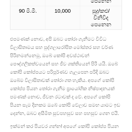
පෙනෙන
90 මි.මී.
10,000
සුදු/කළු/
විනිවිද
පෙනෙන
එපමණක් නොව, අපි ඔබට තෝරා ගැනීමට විවිධ
විලාසිතාමය සහ පුද්ගලාරෝපිත මෝස්තර සහ වර්ණ
පිරිනමන්නෙමු, ඔබේ කෝපි අවස්ථාවන්
පෞද්ගලිකත්වයෙන් සහ ජීව ශක්තියෙන් පිරී යයි. ඔබේ
කෝපි කෝප්පයට පරිපූර්ණව ගැලපෙන පරිදි ඔබට
ඔබේම විලාසිතාවක් තෝරා ගත හැකිය. අපගේ කෝපි
කෝප්ප පියන තෝරා ගැනීම ප්‍රායෝගික නිෂ්පාදනයක්
පමණක් නොව, ජීවන රටාවක් ද වේ. අපගේ කෝපි
පියන සෑම දිනකම ඔබේ කෝපි වේලාව සමඟ යාමට ඉඩ
දෙන්න, ඔබට අසීමිත සුවපහසුව සහ පහසුව ගෙන එයි.
ඉක්මන් කර පියවර ගන්න! අපගේ කෝපි කෝප්ප පියන