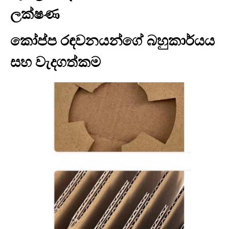
ලක්ෂණ
කෝප්ප රඳවනයන්ගේ බහුකාර්යය
සහ වැදගත්කම