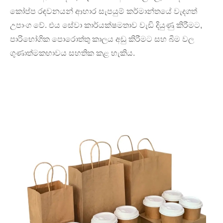
කෝප්ප රඳවනයන් ආහාර සැපයුම් කර්මාන්තයේ වැදගත්
උපාංග වේ. එය සේවා කාර්යක්ෂමතාව වැඩි දියුණු කිරීමට,
පාරිභෝගික පොරොත්තු කාලය අඩු කිරීමට සහ බීම වල
ගුණාත්මකභාවය සහතික කළ හැකිය.