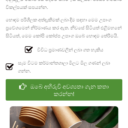
විකල්පයක් සපයන්න.
හොඳම පරිශීලක අත්දැකීමක් ලබා දීම සඳහා මෙම උපාංග
ප්‍රවේශමෙන් නිර්මාණය කර ඇත. නිවසේ සිටියත් එළිමහනේ
සිටියත්, මෙම කෝපි කෝප්ප උපාංග ඔබේ හොඳම තේරීමයි.
විවිධ ප්‍රමාණවලින් ලබා ගත හැකිය
සෑම විටම කර්මාන්තශාලා මිලට මිල ගණන් ලබා
ගන්න.
ඔබේ අභිරුචි අවශ්‍යතා ගැන කතා
කරන්න!