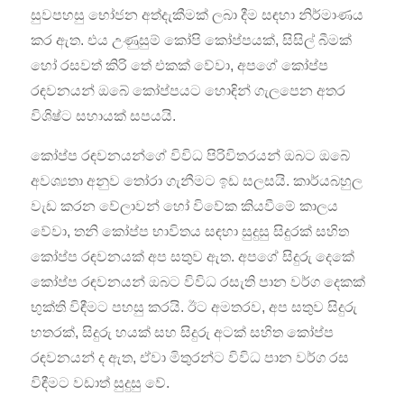
සුවපහසු භෝජන අත්දැකීමක් ලබා දීම සඳහා නිර්මාණය
කර ඇත. එය උණුසුම් කෝපි කෝප්පයක්, සිසිල් බීමක්
හෝ රසවත් කිරි තේ එකක් වේවා, අපගේ කෝප්ප
රඳවනයන් ඔබේ කෝප්පයට හොඳින් ගැලපෙන අතර
විශිෂ්ට සහායක් සපයයි.
කෝප්ප රඳවනයන්ගේ විවිධ පිරිවිතරයන් ඔබට ඔබේ
අවශ්‍යතා අනුව තෝරා ගැනීමට ඉඩ සලසයි. කාර්යබහුල
වැඩ කරන වේලාවන් හෝ විවේක කියවීමේ කාලය
වේවා, තනි කෝප්ප භාවිතය සඳහා සුදුසු සිදුරක් සහිත
කෝප්ප රඳවනයක් අප සතුව ඇත. අපගේ සිදුරු දෙකේ
කෝප්ප රඳවනයන් ඔබට විවිධ රසැති පාන වර්ග දෙකක්
භුක්ති විඳීමට පහසු කරයි. ඊට අමතරව, අප සතුව සිදුරු
හතරක්, සිදුරු හයක් සහ සිදුරු අටක් සහිත කෝප්ප
රඳවනයන් ද ඇත, ඒවා මිතුරන්ට විවිධ පාන වර්ග රස
විඳීමට වඩාත් සුදුසු වේ.