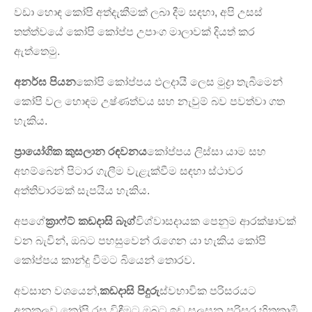
වඩා හොඳ කෝපි අත්දැකීමක් ලබා දීම සඳහා, අපි උසස්
තත්ත්වයේ කෝපි කෝප්ප උපාංග මාලාවක් දියත් කර
ඇත්තෙමු.
අනර්ඝ පියන
කෝපි කෝප්පය ඵලදායී ලෙස මුද්‍රා තැබීමෙන්
කෝපි වල හොඳම උෂ්ණත්වය සහ නැවුම් බව පවත්වා ගත
හැකිය.
ප්‍රායෝගික කුසලාන රඳවනය
කෝප්පය ලිස්සා යාම සහ
අහම්බෙන් පිටාර ගැලීම වැළැක්වීම සඳහා ස්ථාවර
අත්තිවාරමක් සැපයිය හැකිය.
අපගේ
ක්‍රාෆ්ට් කඩදාසි බෑග්
විශ්වාසදායක පෙනුම ආරක්ෂාවක්
වන බැවින්, ඔබට පහසුවෙන් රැගෙන යා හැකිය කෝපි
කෝප්පය කාන්දු වීමට බියෙන් තොරව.
අවසාන වශයෙන්,
කඩදාසි පිදුරු
ස්වභාවික පරිසරයට
අනුකූලව කෝපි රස විඳීමට ඔබට ඉඩ සලසන පරිසර හිතකාමී