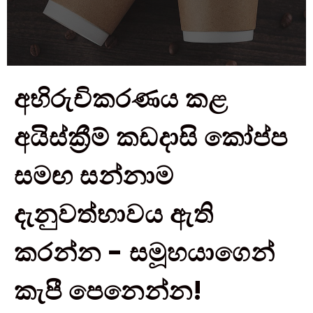
අභිරුචිකරණය කළ
අයිස්ක්‍රීම් කඩදාසි කෝප්ප
සමඟ සන්නාම
දැනුවත්භාවය ඇති
කරන්න - සමූහයාගෙන්
කැපී පෙනෙන්න!