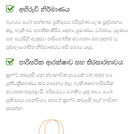
අභිරුචි නිර්මාණය
බෑගයට ඔබේ සන්නාම ප්‍රතිරූපය පරිපූර්ණ ලෙස ප්‍රදර්ශනය
කළ හැකි බව සහතික කිරීම සඳහා, ප්‍රමාණය, වර්ණය, මුද්‍රණය
සහ සැරසිලි ඇතුළුව පාරිභෝගික අවශ්‍යතා මත පදනම් වූ
පුද්ගලාරෝපිත නිර්මාණයට අපි සහාය දෙමු.
පාරිසරික ආරක්ෂාව සහ තිරසාරභාවය
ක්‍රාෆ්ට් කඩදාසි යනු ස්වාභාවික ද්‍රව්‍යයක් වන අතර එය
ප්‍රතිචක්‍රීකරණය කර හායනය කළ හැකි අතර පාරිසරික
අවශ්‍යතා සපුරාලයි. පරිසරයට වගකිව යුතු බවට ඔබේ
ප්‍රතිරූපය පෙන්වීමට අපගේ ක්‍රාෆ්ට් කඩදාසි බෑග් භාවිතා
කරන්න.