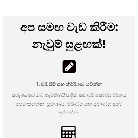
අප සමඟ වැඩ කිරීම:
නැවුම් සුළඟක්!
1. විමසීම් සහ නිර්මාණ යවන්න
කරුණාකර ඔබ කැමති අයිස්ක්‍රීම් කඩදාසි කෝප්ප වර්ගය
අපට කියන්න, ප්‍රමාණය, වර්ණය සහ ප්‍රමාණය අපට
දන්වන්න.