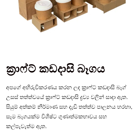
ක්‍රාෆ්ට් කඩදාසි බෑගය
අපගේ අභිරුචිකරණය කරන ලද ක්‍රාෆ්ට් කඩදාසි බෑග්
උසස් තත්ත්වයේ ක්‍රාෆ්ට් කඩදාසි ද්‍රව්‍ය වලින් සාදා ඇත.
සියුම් අත්කම් නිර්මාණ සහ දැඩි තත්ත්ව පාලනය හරහා,
සෑම බෑගයක්ම විශිෂ්ට ගුණාත්මකභාවය සහ
කල්පැවැත්ම ඇත.