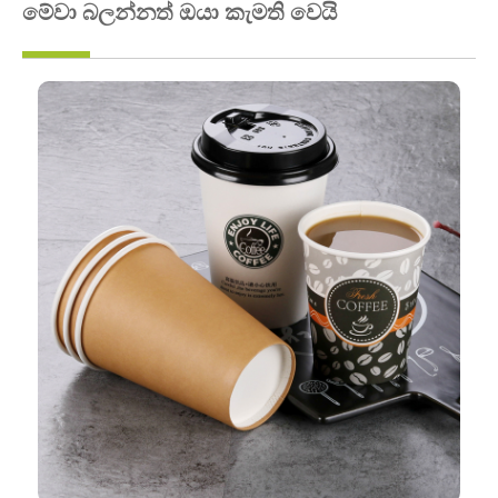
මේවා බලන්නත් ඔයා කැමති වෙයි