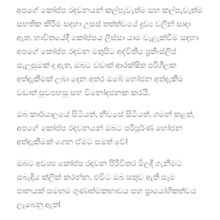
අපගේ කෝප්ප රඳවනයන් කල්පැවැත්ම සහ කල්පැවැත්ම
සහතික කිරීම සඳහා උසස් තත්ත්වයේ ද්‍රව්‍ය වලින් සාදා
ඇත. භාවිතයේදී කෝප්පය ලිස්සා යාම වැළැක්වීම සඳහා
අපගේ කෝප්ප රඳවන මතුපිට අද්විතීය ප්‍රති-ස්ලිප්
සැලසුමක් ද ඇත, ඔබට වඩාත් ආරක්ෂිත පරිශීලක
අත්දැකීමක් ලබා දෙන අතර ඔබේ භෝජන අත්දැකීම
වඩාත් සුවපහසු සහ විනෝදජනක කරයි.
ඔබ කාර්යාලයේ සිටියත්, නිවසේ සිටියත්, ගමන් කළත්,
අපගේ කෝප්ප රඳවනයන් ඔබට පරිපූර්ණ භෝජන
අත්දැකීමක් ගෙන ඒමට සමත් වේ!
ඔබට අවශ්‍ය කෝප්ප රඳවන පිරිවිතර මිලදී ගැනීමට
සබැඳිය ක්ලික් කරන්න, එවිට ඔබ සතුව ඇති සෑම
පානයක් සමඟම ගුණාත්මකභාවය සහ ප්‍රායෝගිකත්වය
ලැබෙනු ඇත!