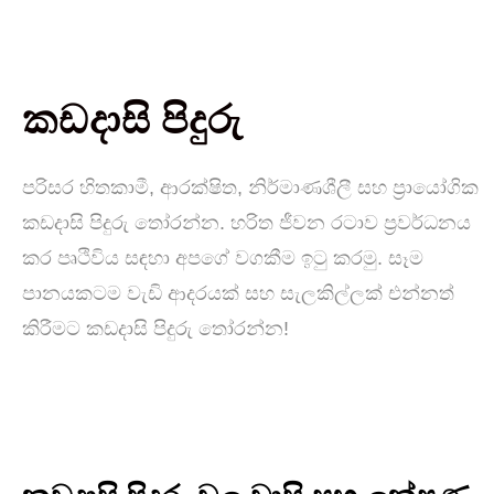
කඩදාසි පිදුරු
පරිසර හිතකාමී, ආරක්ෂිත, නිර්මාණශීලී සහ ප්‍රායෝගික
කඩදාසි පිදුරු තෝරන්න. හරිත ජීවන රටාව ප්‍රවර්ධනය
කර පෘථිවිය සඳහා අපගේ වගකීම ඉටු කරමු. සෑම
පානයකටම වැඩි ආදරයක් සහ සැලකිල්ලක් එන්නත්
කිරීමට කඩදාසි පිදුරු තෝරන්න!