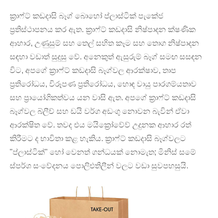
ක්‍රාෆ්ට් කඩදාසි බෑග් බොහෝ ප්ලාස්ටික් පැකේජ
ප්‍රතිස්ථාපනය කර ඇත. ක්‍රාෆ්ට් කඩදාසි නිෂ්පාදන ක්ෂණික
ආහාර, උණුසුම් සහ තෙල් සහිත කෑම සහ තොග නිෂ්පාදන
සඳහා වඩාත් සුදුසු වේ. අනෙකුත් ඇසුරුම් බෑග් සමඟ සසඳන
විට, අපගේ ක්‍රාෆ්ට් කඩදාසි බෑග්වල ආරක්ෂාව, තාප
ප්‍රතිරෝධය, විරූපණ ප්‍රතිරෝධය, හොඳ වායු පාරගම්යතාව
සහ ප්‍රායෝගිකත්වය යන වාසි ඇත. අපගේ ක්‍රාෆ්ට් කඩදාසි
බෑග්වල බ්ලීච් සහ ඩයි වර්ග අඩංගු නොවන බැවින් ඒවා
ආරක්ෂිත වේ. තවද එය මයික්‍රෝවේව් උදුනක ආහාර රත්
කිරීමට ද භාවිතා කළ හැකිය. ක්‍රාෆ්ට් කඩදාසි බෑග්වලට
"ප්ලාස්ටික්" හෝ වෙනත් ගන්ධයක් නොමැත; මිනිස් සමේ
ස්පර්ශ සංවේදනය පොලිඑතිලීන් වලට වඩා සුවපහසුයි.