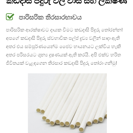
කඩදාසි පිදුරු වල වාසි සහ ලක්ෂණ
පාරිසරික තිරසාරභාවය
පාරිසරික ආරක්ෂාවට දායක වීමට කඩදාසි පිදුරු තෝරන්න!
අපගේ කඩදාසි පිදුරු ස්වභාවික පල්ප් ද්‍රව්‍ය වලින් සාදා ඇති
අතර එය සම්පූර්ණයෙන්ම ජෛව හායනයට ලක්විය හැකි
අතර පරිසරයට ශුන්‍ය දූෂණයක් ඇති කරයි. අපි එක්ව හරිත
ජීවිතයක් වැළඳගෙන තිරසාර කඩදාසි පිදුරු තෝරා ගනිමු!