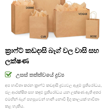
ක්‍රාෆ්ට් කඩදාසි බෑග් වල වාසි සහ
ලක්ෂණ
උසස් තත්ත්වයේ ද්‍රව්‍ය
අප භාවිතා කරන ක්‍රාෆ්ට් කඩදාසි ද්‍රව්‍යවල ඇඳුම් ප්‍රතිරෝධය,
ජල ආරක්ෂිත සහ කඳුළු ප්‍රතිරෝධය යන ලක්ෂණ ඇති අතර
එමඟින් බෑග් පහසුවෙන් හානි නොවී දිගු කාලයක් භාවිතා
කළ හැකිය.