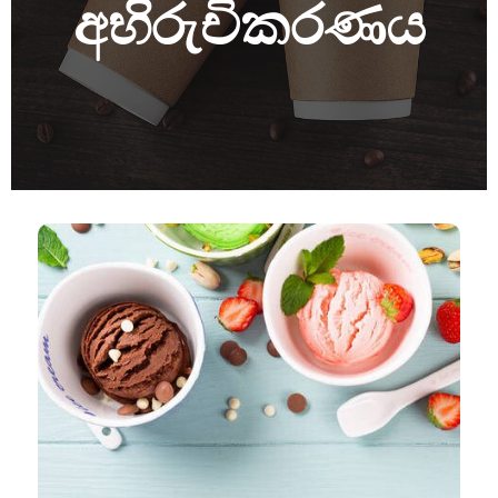
අභිරුචිකරණය