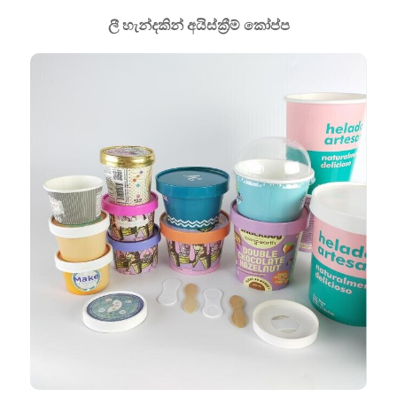
ලී හැන්දකින් අයිස්ක්‍රීම් කෝප්ප