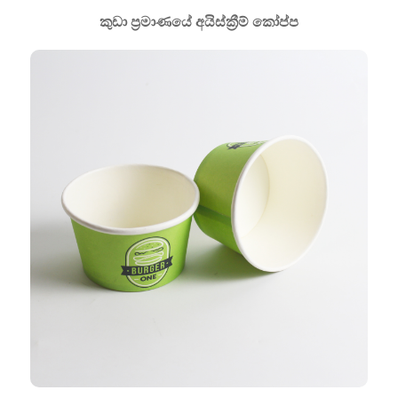
කුඩා ප්‍රමාණයේ අයිස්ක්‍රීම් කෝප්ප