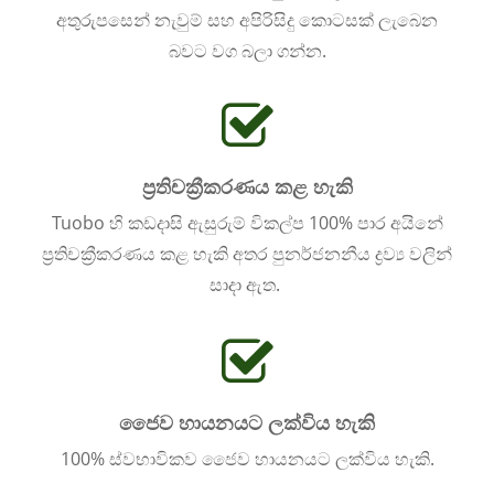
අතුරුපසෙන් නැවුම් සහ අපිරිසිදු කොටසක් ලැබෙන
බවට වග බලා ගන්න.
ප්‍රතිචක්‍රීකරණය කළ හැකි
Tuobo හි කඩදාසි ඇසුරුම් විකල්ප 100% පාර අයිනේ
ප්‍රතිචක්‍රීකරණය කළ හැකි අතර පුනර්ජනනීය ද්‍රව්‍ය වලින්
සාදා ඇත.
ජෛව හායනයට ලක්විය හැකි
100% ස්වභාවිකව ජෛව හායනයට ලක්විය හැකි.