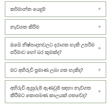
කර්මාන්ත යෙදුම්
නැව්ගත කිරීම
ඔබේ නිෂ්පාදනවලට දරාගත හැකි උපරිම
පරිමාව හෝ බර කුමක්ද?
මට අභිරුචි ප්‍රමාණ ලබා ගත හැකිද?
අභිරුචි ඇසුරුම් ඇණවුම් සඳහා නැව්ගත
කිරීමට කොපමණ කාලයක් ගතවේද?