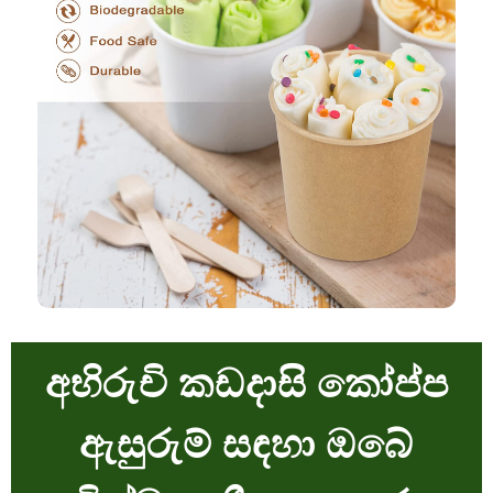
අභිරුචි කඩදාසි කෝප්ප
ඇසුරුම් සඳහා ඔබේ