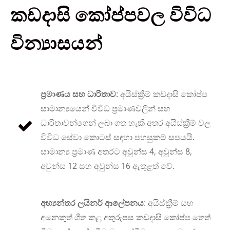
කඩදාසි කෝප්පවල විවිධ
වින්‍යාසයන්
ප්‍රමාණය සහ ධාරිතාව
: අයිස්ක්‍රීම් කඩදාසි කෝප්ප
සාමාන්‍යයෙන් විවිධ ප්‍රමාණවලින් සහ
ධාරිතාවන්ගෙන් ලබා ගත හැකි අතර අයිස්ක්‍රීම් වල
විවිධ සේවා කොටස් සඳහා පහසුකම් සපයයි.
සාමාන්‍ය ප්‍රමාණ අතරට අවුන්ස 4, අවුන්ස 8,
අවුන්ස 12 සහ අවුන්ස 16 ඇතුළත් වේ.
අභ්‍යන්තර ලයිනර් ආලේපනය
: අයිස්ක්‍රීම් සහ
අනෙකුත් ශීත කළ අතුරුපස කඩදාසි කෝප්ප තෙත්