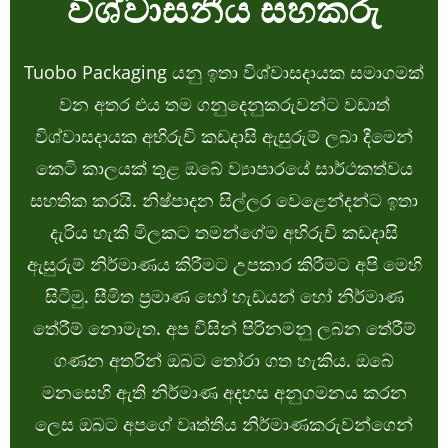
විශ්වාසනීය සහකරු
Tuobo Packaging යනු ඉතා විශ්වාසදායක සමාගමක්
වන අතර එය තම ගනුදෙනුකරුවන්ට වඩාත්
විශ්වාසදායක අභිරුචි කඩදාසි ඇසුරුම් ලබා දීමෙන්
කෙටි කාලයක් තුළ ඔබේ ව්‍යාපාරයේ සාර්ථකත්වය
සහතික කරයි. නිෂ්පාදන සිල්ලර වෙළෙන්දන්ට ඉතා
දැරිය හැකි මිලකට තමන්ගේම අභිරුචි කඩදාසි
ඇසුරුම් නිර්මාණය කිරීමට උපකාර කිරීමට අපි මෙහි
සිටිමු. සීමිත ප්‍රමාණ හෝ හැඩයන් හෝ නිර්මාණ
තේරීම් නොමැත. අප විසින් පිරිනමනු ලබන තේරීම්
ගණන අතරින් ඔබට තෝරා ගත හැකිය. ඔබේ
මනසෙහි ඇති නිර්මාණ අදහස අනුගමනය කරන
ලෙස ඔබට අපගේ වෘත්තීය නිර්මාණකරුවන්ගෙන්