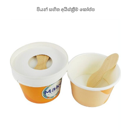
පියන් සහිත අයිස්ක්‍රීම් කෝප්ප