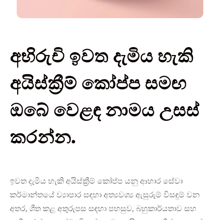
අභිරුචි ඉවත දැමිය හැකි
අයිස්ක්‍රීම් කෝප්ප සමඟ
ඔබේ වෙළඳ නාමය උසස්
කරන්න.
ඉවත දැමිය හැකි අයිස්ක්‍රීම් කෝප්ප යනු ආහාර සේවා
කර්මාන්තයේ ව්‍යාපාර සඳහා අත්‍යවශ්‍ය ඇසුරුම් විසඳුම් වන
අතර, ශීත කළ අතුරුපස සඳහා පහසුව, බහුකාර්යතාව සහ