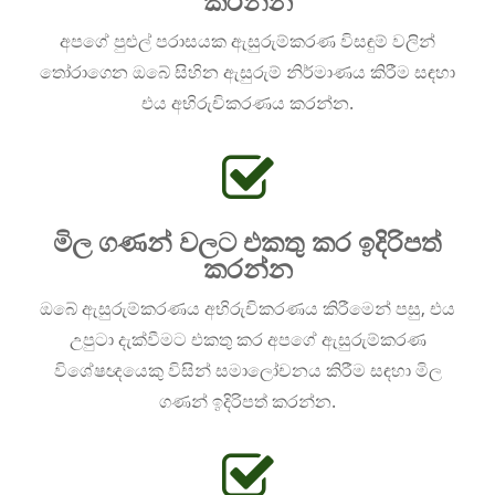
කරන්න
අපගේ පුළුල් පරාසයක ඇසුරුම්කරණ විසඳුම් වලින්
තෝරාගෙන ඔබේ සිහින ඇසුරුම් නිර්මාණය කිරීම සඳහා
එය අභිරුචිකරණය කරන්න.
මිල ගණන් වලට එකතු කර ඉදිරිපත්
කරන්න
ඔබේ ඇසුරුම්කරණය අභිරුචිකරණය කිරීමෙන් පසු, එය
උපුටා දැක්වීමට එකතු කර අපගේ ඇසුරුම්කරණ
විශේෂඥයෙකු විසින් සමාලෝචනය කිරීම සඳහා මිල
ගණන් ඉදිරිපත් කරන්න.