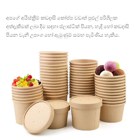
අපගේ අයිස්ක්‍රීම් කඩදාසි කෝප්ප වඩාත් පුළුල් පරිශීලක
අත්දැකීමක් ලබා දීම සඳහා ප්ලාස්ටික් පියන, හැඳි හෝ කඩදාසි
පියන වැනි උපාංග හෝ ඇමුණුම් සමඟ පැමිණිය හැකිය.