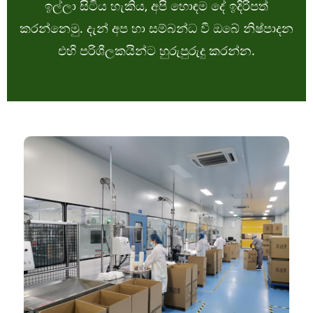
ඉල්ලා සිටිය හැකිය, අපි හොඳම දේ ඉදිරිපත්
කරන්නෙමු. දැන් අප හා සම්බන්ධ වී ඔබේ නිෂ්පාදන
එහි පරිශීලකයින්ට හුරුපුරුදු කරන්න.