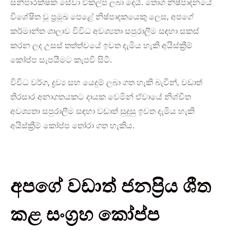
සනීපාරක්ෂක සේවා විකල්ප ලබා දෙයි. තොග නිෂ්පාදනයේ
විශේෂිත වූ ප්‍රමුඛ පෙළේ නිෂ්පාදකයෙකු ලෙස, අපගේ
කර්මාන්ත ශාලාව විවිධ අවශ්‍යතා සපුරාලීම සඳහා සකස්
කරන ලද උසස් තත්ත්වයේ ඉවත දැමිය හැකි අයිස්ක්‍රීම්
කෝප්ප සැපයීමට කැපවී සිටී.
විවිධ වර්ග, ද්‍රව්‍ය සහ යෙදුම් ලබා ගත හැකි බැවින්, වඩාත්
තිරසාර අනාගතයකට දායක වෙමින් ඒවායේ නිශ්චිත
අවශ්‍යතා සපුරාලීම සඳහා වඩාත් සුදුසු ඉවත දැමිය හැකි
අයිස්ක්‍රීම් කෝප්ප තෝරා ගත හැකිය.
අපගේ වඩාත් ජනප්‍රිය ශීත
කළ සංග්‍රහ කෝප්ප