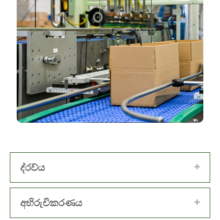
ද්රව්ය
අභිරුචිකරණය