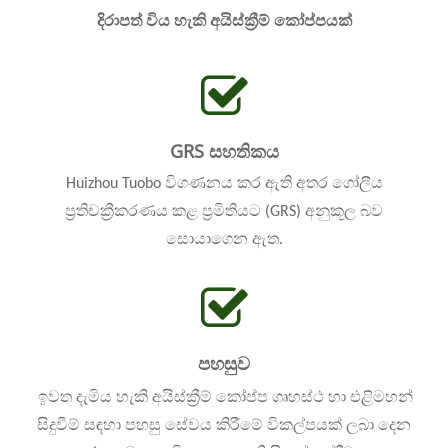
දිරාපත් විය හැකි අයිස්ක්‍රීම් කෝප්පයක්
GRS සහතිකය
Huizhou Tuobo විගණනය කර ඇති අතර ගෝලීය
ප්‍රතිචක්‍රීකරණය කළ ප්‍රමිතියට (GRS) අනුකූල බව
සොයාගෙන ඇත.
පහසුව
ඉවත දැමිය හැකි අයිස්ක්‍රීම් කෝප්ප ගෘහස්ථ හා එළිමහන්
සිදුවීම් සඳහා පහසු සේවය කිරීමේ විකල්පයක් ලබා දෙන