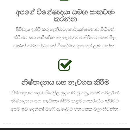
අපගේ විශේෂඥයා සමඟ සාකච්ඡා
කරන්න
පිරිවැය ඉතිරි කර ගැනීමට, කාර්යක්ෂමතාව විධිමත්
කිරීමට සහ පාරිසරික බලපෑම් අවම කිරීමට ඔබේ මිල
ගණන් සම්බන්ධයෙන් විශේෂඥ උපදෙස් ලබා ගන්න.
නිෂ්පාදනය සහ නැව්ගත කිරීම
නිෂ්පාදනය සඳහා සියල්ල සූදානම් වූ පසු, ඔබේ සම්පූර්ණ
නිෂ්පාදනය සහ නැව්ගත කිරීම කළමනාකරණය කිරීමට
අපට ඉඩ දෙන්න! ඔබේ ඇණවුම එනතෙක් බලා සිටින්න!