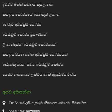
ද්විත්ව බිත්ති කඩදාසි කුසලානය
කඩදාසි කෝප්පයේ අනෙකුත් උපාංග
අභිරුචි අයිස්ක්‍රීම් කෝප්ප
අයිස්ක්‍රීම් කෝප්ප ප්‍රමාණයන්
ලී හැන්දකින් අයිස්ක්‍රීම් කෝප්පයක්
කඩදාසි පියන සහිත අයිස්ක්‍රීම් කෝප්පයක්
ආරුක්කු පියන සහිත අයිස්ක්‍රීම් කෝප්ප
ජෛව හායනයට ලක්විය හැකි ඇසුරුම්කරණය
අපව අමතන්න
TuoBo කඩදාසි ඇසුරුම් නිෂ්පාදන සමාගම, සීමාසහිත.
0086-13410678885