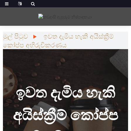
මුල් පිටුව
ඉවත දැමිය හැකි අයිස්ක්‍රීම්
කෝප්ප අභිරුචිකරණය
ඉවත දැමිය හැකි
අයිස්ක්‍රීම් කෝප්ප