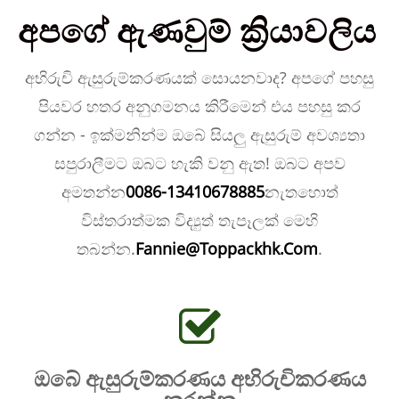
අපගේ ඇණවුම් ක්‍රියාවලිය
අභිරුචි ඇසුරුම්කරණයක් සොයනවාද? අපගේ පහසු
පියවර හතර අනුගමනය කිරීමෙන් එය පහසු කර
ගන්න - ඉක්මනින්ම ඔබේ සියලු ඇසුරුම් අවශ්‍යතා
සපුරාලීමට ඔබට හැකි වනු ඇත! ඔබට අපව
අමතන්න
0086-13410678885
නැතහොත්
විස්තරාත්මක විද්‍යුත් තැපෑලක් මෙහි
තබන්න.
Fannie@Toppackhk.Com
.
ඔබේ ඇසුරුම්කරණය අභිරුචිකරණය