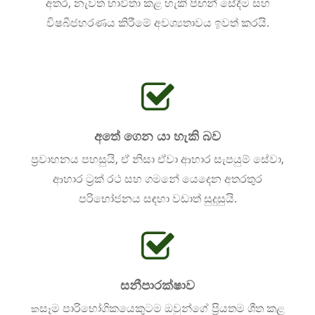
අතර, නැවත භාවිතා කළ හැකි පිඟන් සේදීම සහ
විෂබීජහරණය කිරීමේ අවශ්‍යතාවය ඉවත් කරයි.
අතේ ගෙන යා හැකි බව
ප්‍රවාහනය පහසුයි, ඒ නිසා ඒවා ආහාර සැපයුම් සේවා,
ආහාර ට්‍රක් රථ සහ ගමනේ යෙදෙන අතරතුර
පරිභෝජනය සඳහා වඩාත් සුදුසුයි.
සනීපාරක්ෂාව
සෑම පාරිභෝගිකයෙකුටම ඔවුන්ගේ ප්‍රියතම ශීත කළ
ක