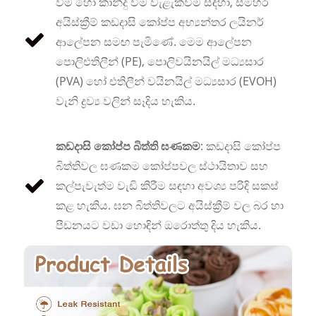
වීම හෝ කාන්දු වීම වැළැක්වීම සඳහා, සමහර
අයිස්ක්‍රීම් කඩදාසි කෝප්ප අභ්‍යන්තර ලයිනර්
ආලේපන සමඟ පැමිණේ. මෙම ආලේපන
පොලිඑතිලීන් (PE), පොලිවයිනයිල් මධ්‍යසාර
(PVA) හෝ එතිලීන් වයිනයිල් මධ්‍යසාර (EVOH)
වැනි ද්‍රව්‍ය වලින් සෑදිය හැකිය.
කඩදාසි කෝප්ප බිත්ති ඝණකම
: කඩදාසි කෝප්ප
බිත්තිවල ඝණකම කෝප්පවල ස්ථායිතාව සහ
කල්පැවැත්ම වැඩි කිරීම සඳහා අවශ්‍ය පරිදි සකස්
කළ හැකිය. ඝන බිත්තිවලට අයිස්ක්‍රීම් වල බර හා
පීඩනයට වඩා හොඳින් ඔරොත්තු දිය හැකිය.