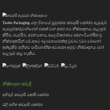
Tuobo Packaging යනු චීනයේ ප්‍රමුඛතම කඩදාසි කෝප්ප ඇසුරුම්
සැපයුම්කරුවන්ගෙන් එකක් වන අතර එය නිෂ්පාදනය, සැලසුම්
කිරීම, සැපයීම, අපනයනය, අලෙවිකරණය සඳහා විශේෂිත වූ
නිෂ්පාදකයින් වේ.අපට බලාපොරොත්තු වූවාට වඩා බොහෝ
අත්දැකීම් සහිතව පාරිභෝගික අවශ්‍යතා අනුව නිෂ්පාදනය හෝ
සැලසුම් කළ හැකිය.
නිෂ්පාදන සබැඳි
අභිරුචි කඩදාසි කෝපි කෝප්ප
රැලි සහිත කඩදාසි කෝප්ප