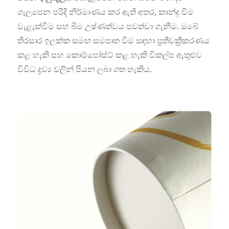
ගැලපෙන පරිදි නිර්මාණය කර ඇති අතර, කාන්දු වීම
වැළැක්වීම සහ බීම උෂ්ණත්වය පවත්වා ගැනීම. ඔබේ
තිරසාර ඉලක්ක සමඟ සමපාත වීම සඳහා ප්‍රතිචක්‍රීකරණය
කළ හැකි සහ කොම්පෝස්ට් කළ හැකි විකල්ප ඇතුළුව
විවිධ ද්‍රව්‍ය වලින් පියන ලබා ගත හැකිය.