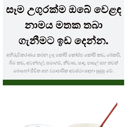
සෑම උගුරක්ම ඔබේ වෙළඳ
නාමය මතක තබා
ගැනීමට ඉඩ දෙන්න.
අභිරුචිකරණය කරන ලද කෝපි කෝප්ප කෝපි කඩ, බේකරි,
බීම කඩ, අවන්හල්, සමාගම්, නිවාස, සාද, පාසල් සහ තවත්
බොහෝ ජීවිත සහ ව්‍යාපාරික අවස්ථා සඳහා සුදුසු වේ.