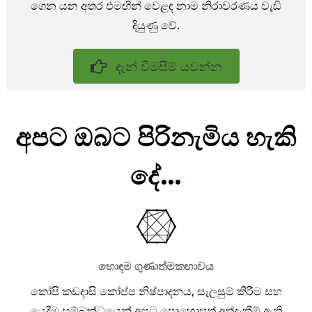
ගෙන යන අතර එමඟින් වෙළඳ නාම නිරාවරණය වැඩි
දියුණු වේ.
දැන් විමසීම් යවන්න
අපට ඔබට පිරිනැමිය හැකි
දේ...
හොඳම ගුණාත්මකභාවය
කෝපි කඩදාසි කෝප්ප නිෂ්පාදනය, සැලසුම් කිරීම සහ
යෙදීම සම්බන්ධයෙන් අපට පොහොසත් අත්දැකීම් ඇති