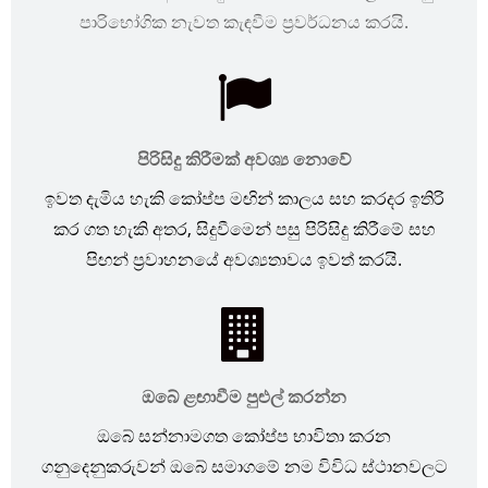
පාරිභෝගික නැවත කැඳවීම ප්‍රවර්ධනය කරයි.
පිරිසිදු කිරීමක් අවශ්‍ය නොවේ
ඉවත දැමිය හැකි කෝප්ප මඟින් කාලය සහ කරදර ඉතිරි
කර ගත හැකි අතර, සිදුවීමෙන් පසු පිරිසිදු කිරීමේ සහ
පිඟන් ප්‍රවාහනයේ අවශ්‍යතාවය ඉවත් කරයි.
ඔබේ ළඟාවීම පුළුල් කරන්න
ඔබේ සන්නාමගත කෝප්ප භාවිතා කරන
ගනුදෙනුකරුවන් ඔබේ සමාගමේ නම විවිධ ස්ථානවලට