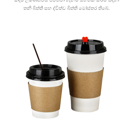
තනි බිත්ති සහ ද්විත්ව බිත්ති මෝස්තර තිබේ.