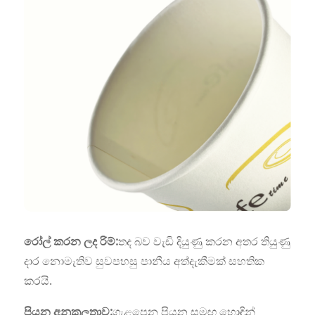
රෝල් කරන ලද රිම්:
තද බව වැඩි දියුණු කරන අතර තියුණු
දාර නොමැතිව සුවපහසු පානීය අත්දැකීමක් සහතික
කරයි.
පියන අනුකූලතාව:
ගැළපෙන පියන සමඟ හොඳින්