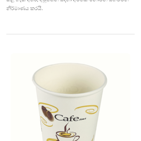
නිර්මාණය කරයි.