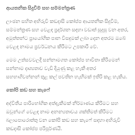
ආයතනික සිදුවීම් සහ සම්මන්ත්‍රණ
ලාංඡන සහිත අභිරුචි කඩදාසි කෝප්ප ආයතනික සිදුවීම්,
සම්මන්ත්‍රණ සහ වෙළඳ ප්‍රදර්ශන සඳහා වඩාත් සුදුසු වන අතර,
අමුත්තන්ට ප්‍රායෝගික පාන විසඳුමක් ලබා දෙන අතරම ඔබේ
වෙළඳ නාමය ප්‍රවර්ධනය කිරීමට උපකාරී වේ.
මෙම උත්සවවලදී සන්නාමගත කෝප්ප භාවිතා කිරීමෙන්
සන්නාම දෘශ්‍යතාව වැඩි දියුණු කළ හැකි අතර
සහභාගිවන්නන් තුළ කල් පවතින හැඟීමක් ඉතිරි කළ හැකිය.
කෝපි කඩ සහ කැෆේ
අද්විතීය පාරිභෝගික අත්දැකීමක් නිර්මාණය කිරීමට සහ
ඔවුන්ගේ වෙළඳ නාම අනන්‍යතාවය ශක්තිමත් කිරීමට
බලාපොරොත්තු වන කෝපි කඩ සහ කැෆේ සඳහා අභිරුචි
කඩදාසි කෝප්ප පරිපූර්ණයි.