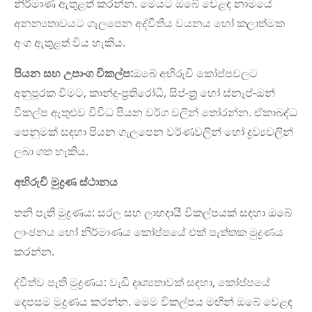
නිර්මාණ ඇතුළත් කරන්න. මෙයට ඔබේ වෙළඳ නාමයේ
අනන්‍යතාවයට ගැලපෙන අද්විතීය වයනය හෝ කලාත්මක
අංග ඇතුළත් විය හැකිය.
පියන සහ උපාංග විකල්ප:
ඔබේ අභිරුචි කෝප්පවලට
අනුපූරක වීමට, කාන්දු-ප්‍රතිරෝධී, සිප්-ත්‍රූ හෝ ස්නැප්-ඔන්
විකල්ප ඇතුළුව විවිධ පියන වර්ග වලින් තෝරන්න. ඒකාබද්ධ
පෙනුමක් සඳහා පියන ගැලපෙන වර්ණවලින් හෝ ද්‍රව්‍යවලින්
ලබා ගත හැකිය.
අභිරුචි මුද්‍රණ ස්ථානය
තනි පැති මුද්‍රණය: සරල සහ ලාභදායී විකල්පයක් සඳහා ඔබේ
ලාංඡනය හෝ නිර්මාණය කෝප්පයේ එක් පැත්තක මුද්‍රණය
කරන්න.
ද්විත්ව පැති මුද්‍රණය: වැඩි දෘශ්‍යතාවක් සඳහා, කෝප්පයේ
දෙපසම මුද්‍රණය කරන්න. මෙම විකල්පය මඟින් ඔබේ වෙළඳ