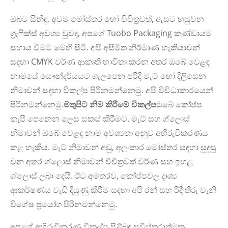
ඔබට සිනිඳු, අවම මෝස්තර හෝ විචිත්‍රවත්, ඇසට හසුවන
ග්‍රැෆික්ස් අවශ්‍ය වුවද, අපගේ Tuobo Packaging කණ්ඩායම
සහාය වීමට මෙහි සිටී. අපි අසීමිත නිර්මාණ හැකියාවන්
සඳහා CMYK වර්ණ ආකෘති භාවිතා කරන අතර ඔබේ වෙළඳ
නාමයේ සෞන්දර්යයට ගැලපෙන පරිදි මැට් හෝ දිලිසෙන
නිමාවන් සඳහා විකල්ප පිරිනමන්නෙමු. අපි විවිධාකාරයෙන්
පිරිනමන්නෙමු.
මතුපිට නිම කිරීමේ විකල්ප
ඔබේ කෝප්ප
කැපී පෙනෙන ලෙස සකස් කිරීමට. මැට් සහ ග්ලොස්
නිමාවන් ඔබේ වෙළඳ නාම අවශ්‍යතා අනුව අභිරුචිකරණය
කළ හැකිය. මැට් නිමාවන් අඩු, අලංකාර මෝස්තර සඳහා සුදුසු
වන අතර ග්ලොස් නිමාවන් විචිත්‍රවත් වර්ණ සහ ඉහළ
ග්ලොස් ලබා දෙයි. ඊට අමතරව, කෝප්පවල දෘශ්‍ය
ආකර්ෂණය වැඩි දියුණු කිරීම සඳහා අපි රන් සහ රිදී තීරු වැනි
විශේෂ ප්‍රයෝග පිරිනමන්නෙමු.
අපගේ අභිරුචිකරණ විකල්ප පිළිබඳ සවිස්තරාත්මක