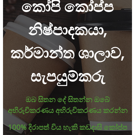
කෝපි කෝප්ප
නිෂ්පාදකයා,
කර්මාන්ත ශාලාව,
සැපයුම්කරු
ඔබ සිතන දේ සිතන්න ඔබේ
අභිරුචිකරණය අභිරුචිකරණය කරන්න
100% දිරාපත් විය හැකි කඩදාසි කෝප්ප