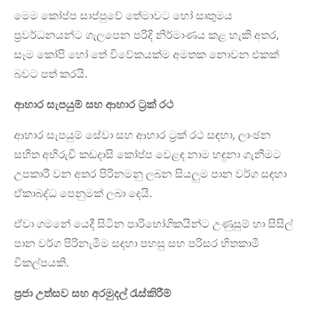
මෙම කෝප්ප සාප්පුවේ තේමාවට හෝ සෘතුමය
ප්‍රවර්ධනයන්ට ගැලපෙන පරිදි නිර්මාණය කළ හැකි අතර,
සෑම කෝපි හෝ තේ විවේකයක්ම අමතක නොවන එකක්
බවට පත් කරයි.
ආහාර සැපයුම් සහ ආහාර ට්‍රක් රථ
ආහාර සැපයුම් සේවා සහ ආහාර ට්‍රක් රථ සඳහා, ලාංඡන
සහිත අභිරුචි කඩදාසි කෝප්ප වෙළඳ නාම හඳුනා ගැනීමට
උපකාරී වන අතර පිරිනමනු ලබන සියලුම පාන වර්ග සඳහා
ඒකාබද්ධ පෙනුමක් ලබා දෙයි.
ඒවා ගමනේ යෙදී සිටින පාරිභෝගිකයින්ට උණුසුම් හා සිසිල්
පාන වර්ග පිරිනැමීම සඳහා පහසු සහ පරිසර හිතකාමී
විකල්පයකි.
ප්‍රජා උත්සව සහ අරමුදල් රැස්කිරීම්