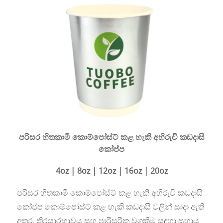
පරිසර හිතකාමී කොම්පෝස්ට් කළ හැකි අභිරුචි කඩදාසි
කෝප්ප
4oz | 8oz | 12oz | 16oz | 20oz
පරිසර හිතකාමී කොම්පෝස්ට් කළ හැකි අභිරුචි කඩදාසි
කෝප්ප කොම්පෝස්ට් කළ හැකි කඩදාසි වලින් සාදා ඇති
අතර, තිරසාරභාවය සහ පාරිසරික වගකීම සඳහා සහාය