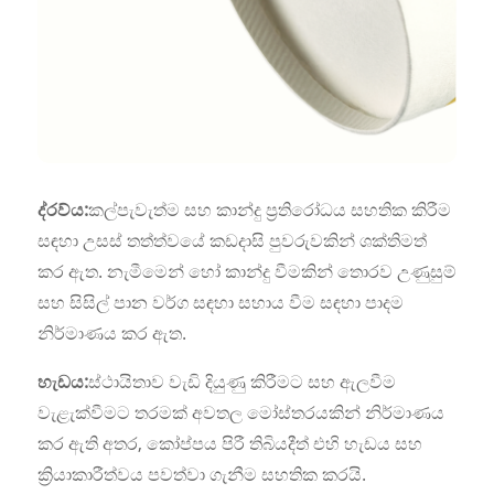
ද්රව්ය:
කල්පැවැත්ම සහ කාන්දු ප්‍රතිරෝධය සහතික කිරීම
සඳහා උසස් තත්ත්වයේ කඩදාසි පුවරුවකින් ශක්තිමත්
කර ඇත. නැමීමෙන් හෝ කාන්දු වීමකින් තොරව උණුසුම්
සහ සිසිල් පාන වර්ග සඳහා සහාය වීම සඳහා පාදම
නිර්මාණය කර ඇත.
හැඩය:
ස්ථායිතාව වැඩි දියුණු කිරීමට සහ ඇලවීම
වැළැක්වීමට තරමක් අවතල මෝස්තරයකින් නිර්මාණය
කර ඇති අතර, කෝප්පය පිරී තිබියදීත් එහි හැඩය සහ
ක්‍රියාකාරීත්වය පවත්වා ගැනීම සහතික කරයි.