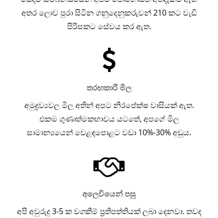
අතර ලොව පුරා සිටින ගනුදෙනුකරුවන් 210 කට වැඩි
පිරිසකට සේවය කර ඇත.
තරඟකාරී මිල
අමුද්‍රව්‍යවල මිල අතින් අපට නිරපේක්ෂ වාසියක් ඇත.
එකම ගුණාත්මකභාවය යටතේ, අපගේ මිල
සාමාන්‍යයෙන් වෙළඳපොළට වඩා 10%-30% අඩුය.
අලෙවියෙන් පසු
අපි අවුරුදු 3-5 ක වගකීම් ප්‍රතිපත්තියක් ලබා දෙනවා. තවද