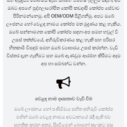
සහ අමුද්‍රව්‍ය තොගයේ ඇත. ඔබගේ විශේෂ ඉල්ලුම සඳහා, අපි
ඔබට අපගේ පුද්ගලාරෝපිත කෝපි කඩදාසි කෝප්ප සේවාව
පිරිනමන්නෙමු. අපි OEM/ODM පිළිගනිමු. අපට ඔබේ
ලාංඡනය හෝ වෙළඳ නාමය කෝප්ප මත මුද්‍රණය කළ හැකිය.
ඔබේ සන්නාමගත කෝපි කෝප්ප සඳහා අප සමඟ හවුල් වී
උසස් තත්ත්වයේ, අභිරුචිකරණය කළ හැකි සහ පරිසර
හිතකාමී විසඳුම් සමඟ ඔබේ ව්‍යාපාරය උසස් කරන්න. වැඩි
විස්තර දැන ගැනීමට සහ ඔබේ ඇණවුම ආරම්භ කිරීමට අදම
අප හා සම්බන්ධ වන්න.
වෙළඳ නාම දෘශ්‍යතාව වැඩි වීම
ඔබේ ලාංඡනය හෝ පණිවිඩය සහිත අභිරුචි කෝප්ප
මඟින් ඔබේ වෙළඳ නාමය අවධානයේ රැඳී ඇති බව
සහතික කරන අතර, සිදුවීමෙන් බොහෝ කලකට පසු