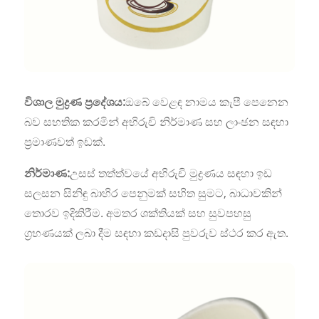
විශාල මුද්‍රණ ප්‍රදේශය:
ඔබේ වෙළඳ නාමය කැපී පෙනෙන
බව සහතික කරමින් අභිරුචි නිර්මාණ සහ ලාංඡන සඳහා
ප්‍රමාණවත් ඉඩක්.
නිර්මාණ:
උසස් තත්ත්වයේ අභිරුචි මුද්‍රණය සඳහා ඉඩ
සලසන සිනිඳු බාහිර පෙනුමක් සහිත සුමට, බාධාවකින්
තොරව ඉදිකිරීම. අමතර ශක්තියක් සහ සුවපහසු
ග්‍රහණයක් ලබා දීම සඳහා කඩදාසි පුවරුව ස්ථර කර ඇත.