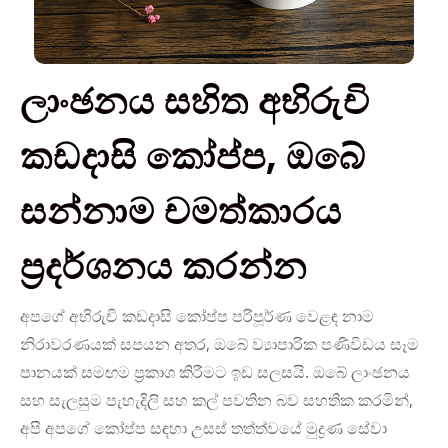
ලාංඡනය සහිත අභිරුචි
කඩදාසි කෝප්ප, ඔබේ
සන්නාම චමත්කාරය
ප්‍රදර්ශනය කරන්න
අපගේ අභිරුචි කඩදාසි කෝප්ප පරිපූර්ණ වෙළඳ නාම
නිරාවරණයක් සපයන අතර, ඔබේ ව්‍යාපාරික පණිවිඩය සෑම
පානයක් සමඟම ප්‍රකාශ කිරීමට ඉඩ සලසයි. ඔබේ ලාංඡනය
සහ සැලසුම පැහැදිලි සහ කල් පවතින බව සහතික කරමින්,
අපි අපගේ කෝප්ප සඳහා උසස් තත්ත්වයේ මුද්‍රණ සේවා