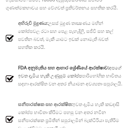
ගුණාත්මකභාවය සහ වේගවත් ප්‍රතිවර්තනය සහතික කරයි.
අභිරුචි මුද්‍රණය:
උසස් මුද්‍රණ තාක්‍ෂණය මඟින්
කෝප්පවල රටා සහ පෙළ පැහැදිලි, සජීවී සහ කල්
පවතින බවත්, මැකී යාමට ඉඩක් නොමැති බවත්
සහතික කරයි.
FDA අනුමැතිය සහ ආහාර ශ්‍රේණියේ ආරක්ෂාව:
අපගේ
ඉවත දැමිය හැකි උණුසුම් කෝප්ප
පාරිභෝගික භාවිතය
සඳහා ආරක්ෂිත වන අතර නියාමන අවශ්‍යතා සපුරාලයි.
සනීපාරක්ෂක සහ ආරක්ෂිත:
ඉවත දැමිය හැකි කඩදාසි
කෝප්ප භාවිතා කිරීමට පහසු වන අතර නවීන
සනීපාරක්ෂක ප්‍රමිතීන් සපුරාලමින් බැක්ටීරියා පැතිරීම