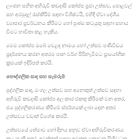
ලාංඡන සහිත අභිරුචි කඩදාසි කෝප්ප ප්‍රජා උත්සව, පොළවල්
සහ අරමුදල් රැස්කිරීම් සඳහා විශිෂ්ටයි, එහිදී ඒවා දේශීය
ව්‍යාපාර ප්‍රවර්ධනය කිරීමට හෝ පුණ්‍ය කටයුතු සඳහා සහාය
වීමට භාවිතා කළ හැකිය.
මෙම කෝප්ප ඔබේ වෙළඳ නාමය හෝ උත්සව පණිවිඩය
ප්‍රදර්ශනය කරන අතරම පාන වර්ග පිරිනැමීමට ප්‍රායෝගික
ක්‍රමයක් ඉදිරිපත් කරයි.
පෞද්ගලික සාද සහ සැමරුම්
පුද්ගලික සාද, මංගල උත්සව සහ අනෙකුත් උත්සව සඳහා
අභිරුචි කඩදාසි කෝප්ප අලංකාර එකතු කිරීමක් වන අතර,
එය පුද්ගලීකරණය කිරීමේ ස්පර්ශයක් ලබා දෙන අතර
උත්සවය වඩාත් විශේෂ කරයි.
උත්සවයේ තේමාව හෝ දිනය අනුව ඒවා අභිරුචිකරණය
කළ හැකි අතර, අමුත්තන් සඳහා අමතක නොවන සිහිවටන