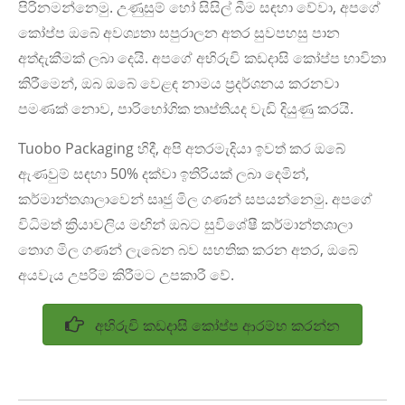
පිරිනමන්නෙමු. උණුසුම් හෝ සිසිල් බීම සඳහා වේවා, අපගේ
කෝප්ප ඔබේ අවශ්‍යතා සපුරාලන අතර සුවපහසු පාන
අත්දැකීමක් ලබා දෙයි. අපගේ අභිරුචි කඩදාසි කෝප්ප භාවිතා
කිරීමෙන්, ඔබ ඔබේ වෙළඳ නාමය ප්‍රදර්ශනය කරනවා
පමණක් නොව, පාරිභෝගික තෘප්තියද වැඩි දියුණු කරයි.
Tuobo Packaging හිදී, අපි අතරමැදියා ඉවත් කර ඔබේ
ඇණවුම් සඳහා 50% දක්වා ඉතිරියක් ලබා දෙමින්,
කර්මාන්තශාලාවෙන් සෘජු මිල ගණන් සපයන්නෙමු. අපගේ
විධිමත් ක්‍රියාවලිය මඟින් ඔබට සුවිශේෂී කර්මාන්තශාලා
තොග මිල ගණන් ලැබෙන බව සහතික කරන අතර, ඔබේ
අයවැය උපරිම කිරීමට උපකාරී වේ.
අභිරුචි කඩදාසි කෝප්ප ආරම්භ කරන්න