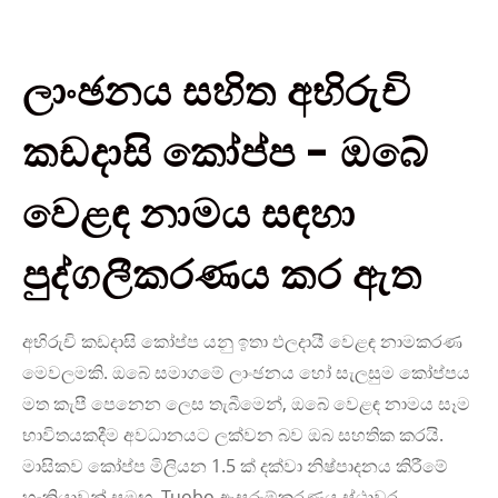
ලාංඡනය සහිත අභිරුචි
කඩදාසි කෝප්ප - ඔබේ
වෙළඳ නාමය සඳහා
පුද්ගලීකරණය කර ඇත
අභිරුචි කඩදාසි කෝප්ප යනු ඉතා ඵලදායී වෙළඳ නාමකරණ
මෙවලමකි. ඔබේ සමාගමේ ලාංඡනය හෝ සැලසුම කෝප්පය
මත කැපී පෙනෙන ලෙස තැබීමෙන්, ඔබේ වෙළඳ නාමය සෑම
භාවිතයකදීම අවධානයට ලක්වන බව ඔබ සහතික කරයි.
මාසිකව කෝප්ප මිලියන 1.5 ක් දක්වා නිෂ්පාදනය කිරීමේ
හැකියාවන් සමඟ, Tuobo ඇසුරුම්කරණය ස්ථාවර