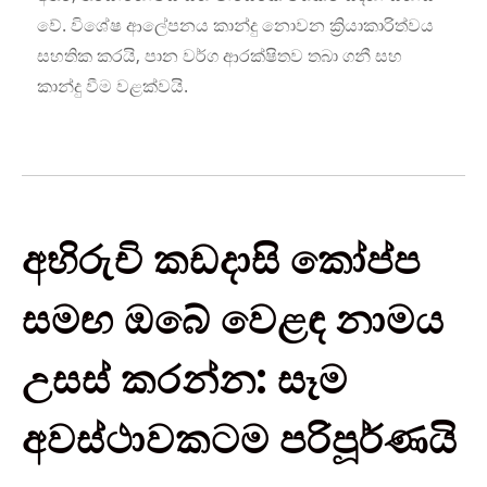
වේ. විශේෂ ආලේපනය කාන්දු නොවන ක්‍රියාකාරිත්වය
සහතික කරයි, පාන වර්ග ආරක්ෂිතව තබා ගනී සහ
කාන්දු වීම වළක්වයි.
අභිරුචි කඩදාසි කෝප්ප
සමඟ ඔබේ වෙළඳ නාමය
උසස් කරන්න: සෑම
අවස්ථාවකටම පරිපූර්ණයි