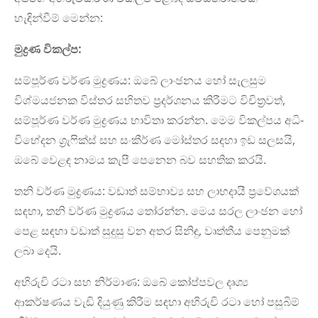
හැඳින්වීම් මෙන්න:
මුද්‍රණ විකල්ප:
සම්පූර්ණ වර්ණ මුද්‍රණය: ඔබේ ලාංඡනය හෝ සැලසුම
විශ්මයජනක විස්තර සහිතව ප්‍රදර්ශනය කිරීමට විචිත්‍රවත්,
සම්පූර්ණ වර්ණ මුද්‍රණය භාවිතා කරන්න. මෙම විකල්පය අධි-
විභේදන ග්‍රැෆික්ස් සහ සංකීර්ණ මෝස්තර සඳහා ඉඩ සලසයි,
ඔබේ වෙළඳ නාමය කැපී පෙනෙන බව සහතික කරයි.
තනි වර්ණ මුද්‍රණය: වඩාත් සම්භාව්‍ය සහ ලාභදායී ප්‍රවේශයක්
සඳහා, තනි වර්ණ මුද්‍රණය තෝරන්න. මෙය සරල ලාංඡන හෝ
පෙළ සඳහා වඩාත් සුදුසු වන අතර සිනිඳු, වෘත්තීය පෙනුමක්
ලබා දෙයි.
අභිරුචි රටා සහ නිර්මාණ: ඔබේ කෝප්පවල දෘශ්‍ය
ආකර්ෂණය වැඩි දියුණු කිරීම සඳහා අභිරුචි රටා හෝ පසුබිම්