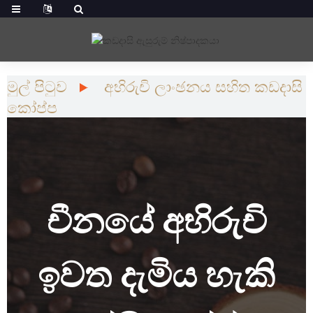
මුල් පිටුව
අභිරුචි ලාංඡනය සහිත කඩදාසි
කෝප්ප
චීනයේ අභිරුචි
ඉවත දැමිය හැකි