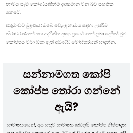
නාමය සෑම කෝණයකින්ම දෘශ්‍යමාන වන බව සහතික
කෙරේ.
එතුම-වට මුද්‍රණය: ඔබේ වෙළඳ නාමය සඳහා උපරිම
නිරාවරණයක් සහ අද්විතීය දෘශ්‍ය ප්‍රයෝගයක් ලබා දෙමින් මුළු
කෝප්පය වටා ඔතා ඇති අඛණ්ඩ මෝස්තරයක් සාදන්න.
සන්නාමගත කෝපි
කෝප්ප තෝරා ගන්නේ
ඇයි?
සාමාන්‍යයෙන්, අප සතුව සාමාන්‍ය කඩදාසි කෝප්ප නිෂ්පාදන