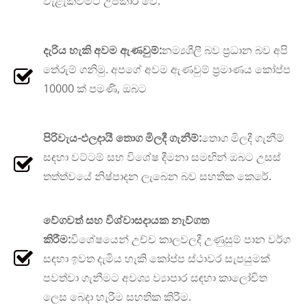
වැළැක්වීමට උපකාරී වේ.
දැරිය හැකි අවම ඇණවුම්:
නම්‍යශීලී බව ප්‍රධාන බව අපි
තේරුම් ගනිමු. අපගේ අවම ඇණවුම් ප්‍රමාණය කෝප්ප
10000 ක් පමණි, ඔබට
පිරිවැය-ඵලදායී තොග මිලදී ගැනීම්:
තොග මිලදී ගැනීම්
සඳහා වට්ටම් සහ විශේෂ දීමනා සමඟින් ඔබට උසස්
තත්ත්වයේ නිෂ්පාදන ලැබෙන බව සහතික කෙරේ.
වේගවත් සහ විශ්වාසදායක නැව්ගත
කිරීම:
විශේෂයෙන් උච්ච කාලවලදී උණුසුම් පාන වර්ග
සඳහා ඉවත දැමිය හැකි කෝප්ප ස්ථාවර සැපයුමක්
පවත්වා ගැනීමට අවශ්‍ය ව්‍යාපාර සඳහා කාලෝචිත
ලෙස බෙදා හැරීම සහතික කිරීම.