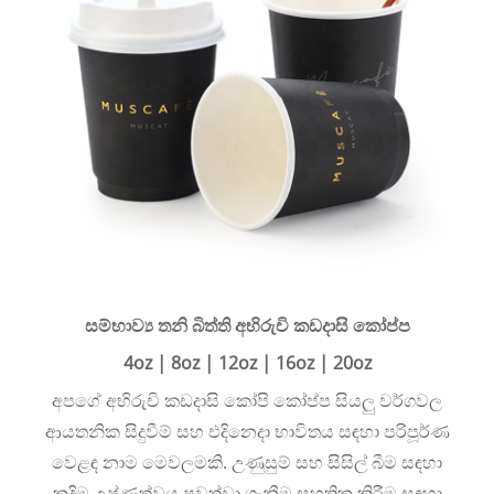
සම්භාව්‍ය තනි බිත්ති අභිරුචි කඩදාසි කෝප්ප
4oz | 8oz | 12oz | 16oz | 20oz
අපගේ අභිරුචි කඩදාසි කෝපි කෝප්ප සියලු වර්ගවල
ආයතනික සිදුවීම් සහ එදිනෙදා භාවිතය සඳහා පරිපූර්ණ
වෙළඳ නාම මෙවලමකි. උණුසුම් සහ සිසිල් බීම සඳහා
කදිම උෂ්ණත්වය පවත්වා ගැනීම සහතික කිරීම සඳහා