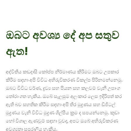
ඔබට අවශ්‍ය දේ අප සතුව
ඇත!
අද්විතීය කඩදාසි කෝප්ප නිර්මාණය කිරීමට ඔබට උපකාර
කිරීම සඳහා අපි විවිධ අභිරුචිකරණ විකල්ප පිරිනමන්නෙමු.
ඔබට විවිධ වර්ණ, ද්‍රව්‍ය සහ පියන සහ කලවම් වැනි උපාංග
තෝරා ගත හැකිය. ඔබේ සැලසුම අලංකාර ලෙස ඉදිරිපත් කර
ඇති බව සහතික කිරීම සඳහා අපි තිර මුද්‍රණය සහ ඩිජිටල්
මුද්‍රණය වැනි විවිධ මුද්‍රණ ශිල්පීය ක්‍රම ද සපයන්නෙමු. කුඩා
හෝ විශාල ඇණවුම් සඳහා වුවද, අපට ඔබේ අභිරුචිකරණ
අවශ්‍යතා සපුරාලිය හැකිය.