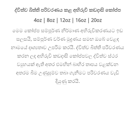
ද්විත්ව බිත්ති පරිවරණය කළ අභිරුචි කඩදාසි කෝප්ප
4oz | 8oz | 12oz | 16oz | 20oz
මෙම කෝප්ප සම්පූර්ණ නිර්මාණ අභිරුචිකරණයට ඉඩ
සලසයි, සම්පූර්ණ වර්ණ මුද්‍රණය සමඟ ඔබේ වෙළඳ
නාමයේ දෘශ්‍යතාව උපරිම කරයි. ද්විත්ව බිත්ති පරිවරණය
කරන ලද අභිරුචි කඩදාසි කෝප්පවල ද්විත්ව ස්ථර
ව්‍යුහයක් ඇති අතර එමඟින් බාහිර තාපය වළක්වන
අතරම බීම උණුසුම්ව තබා ගැනීමට පරිවරණය වැඩි
දියුණු කරයි.