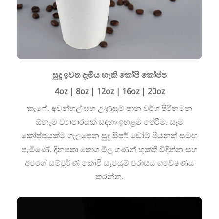
සුදු ඉවත දැමිය හැකි කෝපි කෝප්ප
4oz | 8oz | 12oz | 16oz | 20oz
කැෆේ, අවන්හල් සහ උණුසුම් පාන වර්ග පිරිනමන
ඕනෑම ව්‍යාපාරයක් සඳහා ඉහළම තේරීම. සෑම
කෝප්පයක්ම ගැලපෙන සුදු සිපර් ඩෝම් පියනක් සමඟ
පැමිණේ. දිනපතා තොග මිල ගණන් භුක්ති විඳින්න සහ
අපගේ සම්පූර්ණ කෝපි සැපයුම් පරාසය ගවේෂණය
කරන්න.