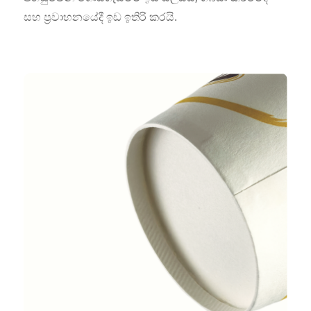
සහ ප්‍රවාහනයේදී ඉඩ ඉතිරි කරයි.