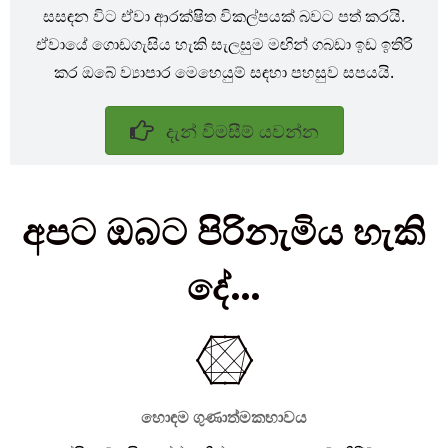
සසඳන විට ඒවා ආරක්ෂිත විකල්පයක් බවට පත් කරයි.
ඒවායේ ගොඩගැසිය හැකි සැලසුම මඟින් ගබඩා ඉඩ ඉතිරි
කර ඔබේ ව්‍යාපාර මෙහෙයුම් සඳහා පහසුව සපයයි.
දැන් විමසීම් යවන්න
අපට ඔබට පිරිනැමිය හැකි
දේ...
හොඳම ගුණාත්මකභාවය