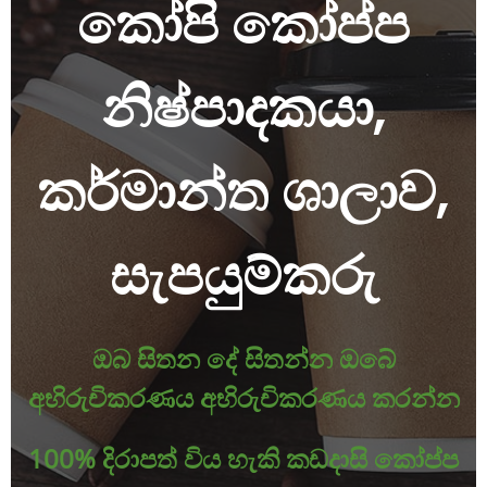
කෝපි කෝප්ප
නිෂ්පාදකයා,
කර්මාන්ත ශාලාව,
සැපයුම්කරු
ඔබ සිතන දේ සිතන්න ඔබේ
අභිරුචිකරණය අභිරුචිකරණය කරන්න
100% දිරාපත් විය හැකි කඩදාසි කෝප්ප