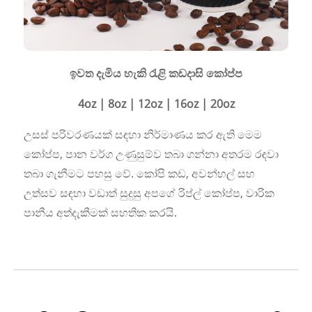
ඉවත දැමිය හැකි රැළි කඩදාසි කෝප්ප
4oz | 8oz | 12oz | 16oz | 20oz
උසස් පරිවරණයක් සඳහා නිර්මාණය කර ඇති මෙම
කෝප්ප, පාන වර්ග උණුසුම්ව තබා ගන්නා අතරම රඳවා
තබා ගැනීමට පහසු වේ. කෝපි කඩ, අවන්හල් සහ
උත්සව සඳහා වඩාත් සුදුසු අපගේ රිප්ල් කෝප්ප, වාරික
පානීය අත්දැකීමක් සහතික කරයි.