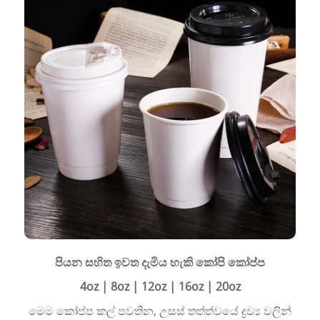
පියන සහිත ඉවත දැමිය හැකි කෝපි කෝප්ප
4oz | 8oz | 12oz | 16oz | 20oz
මෙම කෝප්ප කල් පවතින, උසස් තත්ත්වයේ ද්‍රව්‍ය වලින්