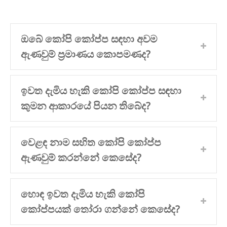
ඔබේ කෝපි කෝප්ප සඳහා අවම
ඇණවුම් ප්‍රමාණය කොපමණද?
ඉවත දැමිය හැකි කෝපි කෝප්ප සඳහා
කුමන ආකාරයේ පියන තිබේද?
වෙළඳ නාම සහිත කෝපි කෝප්ප
ඇණවුම් කරන්නේ කෙසේද?
හොඳ ඉවත දැමිය හැකි කෝපි
කෝප්පයක් තෝරා ගන්නේ කෙසේද?