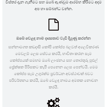
විස්තර දැන ගැනීමට සහ ඔබේ ඇණවුම ආරම්භ කිරීමට අදම
අප හා සම්බන්ධ වන්න.
ඔබේ වෙළඳ නාම දෘශ්‍යතාව වැඩි දියුණු කරන්න
සන්නාමගත කඩදාසි කෝපි කෝප්ප බලවත් අලෙවිකරණ
මෙවලම් ලෙස සේවය කරයි, භාවිතා කරන සෑම
කෝප්පයක් සමඟම ඔබේ ලාංඡනය සහ තොරතුරු පුළුල්
ප්‍රේක්ෂක පිරිසකට කැපී පෙනෙන ලෙස පෙන්වයි. මෙම
කෝප්ප සෑම උගුරක්ම ප්‍රවර්ධන අවස්ථාවක් බවට
පරිවර්තනය කරයි, ඔබේ වෙළඳ නාමය අමතක නොවන
කරයි.