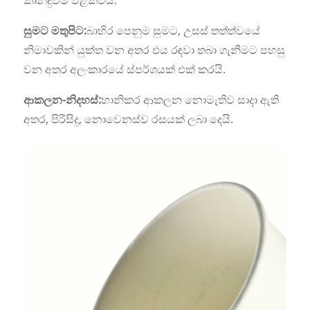
සුමට මතුපිට:
බාහිර පෙනුම සුමට, උසස් තත්ත්වයේ
නිමාවකින් යුක්ත වන අතර එය රඳවා තබා ගැනීමට පහසු
වන අතර අලංකාරයේ ස්පර්ශයක් එක් කරයි.
ආකලන-නිදහස්:
හානිකර ආකලන නොමැතිව සාදා ඇති
අතර, පිරිසිදු, නොවෙනස්ව රසයක් ලබා දෙයි.