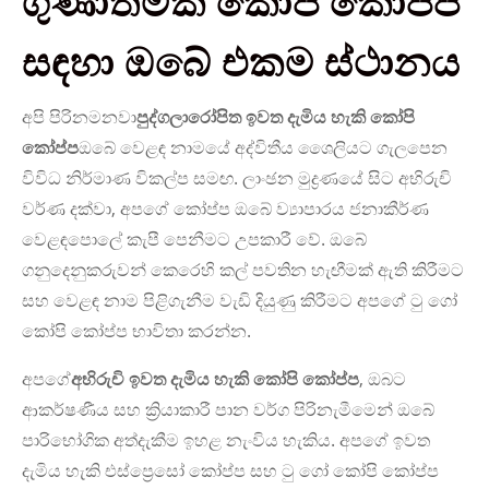
ගුණාත්මක කෝපි කෝප්ප
සඳහා ඔබේ එකම ස්ථානය
අපි පිරිනමනවා
පුද්ගලාරෝපිත ඉවත දැමිය හැකි කෝපි
කෝප්ප
ඔබේ වෙළඳ නාමයේ අද්විතීය ශෛලියට ගැලපෙන
විවිධ නිර්මාණ විකල්ප සමඟ. ලාංඡන මුද්‍රණයේ සිට අභිරුචි
වර්ණ දක්වා, අපගේ කෝප්ප ඔබේ ව්‍යාපාරය ජනාකීර්ණ
වෙළඳපොලේ කැපී පෙනීමට උපකාරී වේ. ඔබේ
ගනුදෙනුකරුවන් කෙරෙහි කල් පවතින හැඟීමක් ඇති කිරීමට
සහ වෙළඳ නාම පිළිගැනීම වැඩි දියුණු කිරීමට අපගේ ටු ගෝ
කෝපි කෝප්ප භාවිතා කරන්න.
අපගේ
අභිරුචි ඉවත දැමිය හැකි කෝපි කෝප්ප
, ඔබට
ආකර්ෂණීය සහ ක්‍රියාකාරී පාන වර්ග පිරිනැමීමෙන් ඔබේ
පාරිභෝගික අත්දැකීම ඉහළ නැංවිය හැකිය. අපගේ ඉවත
දැමිය හැකි එස්ප්‍රෙසෝ කෝප්ප සහ ටු ගෝ කෝපි කෝප්ප