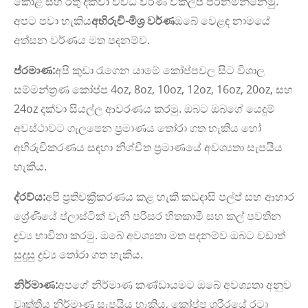
කොළ සහ රතු දක්වා විවිධ වර්ණ විකල්ප පිරිනමන්නෙමු.
අපට පවා හැකිය
අභිරුචි-මිශ්‍ර වර්ණ
ඔබේ වෙළඳ නාමයේ
අත්සන වර්ණය මත පදනම්ව.
ප්රමාණ:
අපි කුඩා රැගෙන යාමේ කෝප්පවල සිට විශාල
සම්මන්ත්‍රණ කෝප්ප 4oz, 8oz, 10oz, 12oz, 16oz, 20oz, සහ
24oz දක්වා සියල්ල ආවරණය කරමු. ඔබට ඔබගේ යෙදුම්
අවස්ථාවට ගැලපෙන ප්‍රමාණය තෝරා ගත හැකිය හෝ
අභිරුචිකරණය සඳහා නිශ්චිත ප්‍රමාණයේ අවශ්‍යතා සැපයිය
හැකිය.
ද්රව්ය:
අපි ප්‍රතිචක්‍රීකරණය කළ හැකි කඩදාසි පල්ප් සහ ආහාර
ශ්‍රේණියේ ප්ලාස්ටික් වැනි පරිසර හිතකාමී සහ කල් පවතින
ද්‍රව්‍ය භාවිතා කරමු. ඔබේ අවශ්‍යතා මත පදනම්ව ඔබට වඩාත්
සුදුසු ද්‍රව්‍ය තෝරා ගත හැකිය.
නිර්මාණ:
අපගේ නිර්මාණ කණ්ඩායමට ඔබේ අවශ්‍යතා අනුව
වෘත්තීය නිර්මාණ සැපයිය හැකිය, කෝප්ප ශරීරයේ රටා