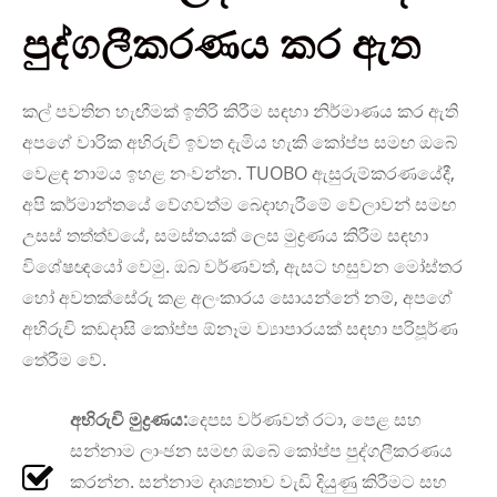
පුද්ගලීකරණය කර ඇත
කල් පවතින හැඟීමක් ඉතිරි කිරීම සඳහා නිර්මාණය කර ඇති
අපගේ වාරික අභිරුචි ඉවත දැමිය හැකි කෝප්ප සමඟ ඔබේ
වෙළඳ නාමය ඉහළ නංවන්න. TUOBO ඇසුරුම්කරණයේදී,
අපි කර්මාන්තයේ වේගවත්ම බෙදාහැරීමේ වේලාවන් සමඟ
උසස් තත්ත්වයේ, සමස්තයක් ලෙස මුද්‍රණය කිරීම සඳහා
විශේෂඥයෝ වෙමු. ඔබ වර්ණවත්, ඇසට හසුවන මෝස්තර
හෝ අවතක්සේරු කළ අලංකාරය සොයන්නේ නම්, අපගේ
අභිරුචි කඩදාසි කෝප්ප ඕනෑම ව්‍යාපාරයක් සඳහා පරිපූර්ණ
තේරීම වේ.
අභිරුචි මුද්‍රණය:
දෙපස වර්ණවත් රටා, පෙළ සහ
සන්නාම ලාංඡන සමඟ ඔබේ කෝප්ප පුද්ගලීකරණය
කරන්න. සන්නාම දෘශ්‍යතාව වැඩි දියුණු කිරීමට සහ