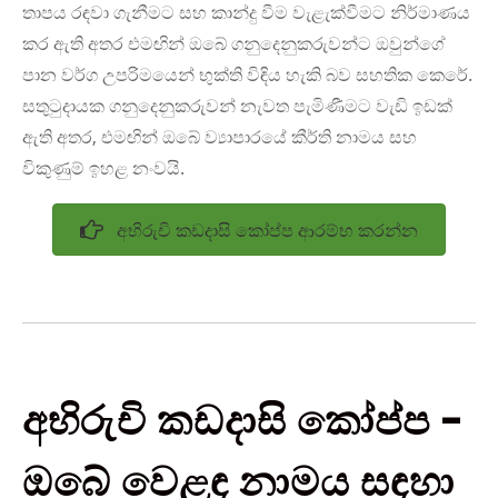
තාපය රඳවා ගැනීමට සහ කාන්දු වීම වැළැක්වීමට නිර්මාණය
කර ඇති අතර එමඟින් ඔබේ ගනුදෙනුකරුවන්ට ඔවුන්ගේ
පාන වර්ග උපරිමයෙන් භුක්ති විඳිය හැකි බව සහතික කෙරේ.
සතුටුදායක ගනුදෙනුකරුවන් නැවත පැමිණීමට වැඩි ඉඩක්
ඇති අතර, එමඟින් ඔබේ ව්‍යාපාරයේ කීර්ති නාමය සහ
විකුණුම් ඉහළ නංවයි.
අභිරුචි කඩදාසි කෝප්ප ආරම්භ කරන්න
අභිරුචි කඩදාසි කෝප්ප -
ඔබේ වෙළඳ නාමය සඳහා