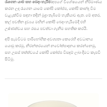
රැගෙන යාම සහ බෙදා හැරීම:
අපගේ විශේෂයෙන් නිර්මාණය
කරන ලද රැගෙන යාමේ කෝපි කෝප්ප, කෝපි කාන්දු වීම
වැළැක්වීම සඳහා තදින් මුද්‍රා තැබීමේ හැකියාව ඇත. මේ අතර,
කල් පවතින ද්‍රව්‍යය මඟින් කෝපි බෙදා හැරීමේදී එහි
උෂ්ණත්වය සහ රසය පවත්වා ගැනීම සහතික කරයි.
අපි සැමවිටම පාරිභෝගික අවශ්‍යතා කෙරෙහි අවධානය
යොමු කරමු, නිරන්තරයෙන් නවෝත්පාදනය කරන්නෙමු,
සහ උසස් තත්ත්වයේ කෝපි කෝප්ප විසඳුම් ලබා දීමට කැපවී
සිටිමු.