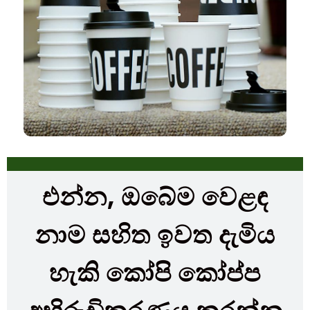
එන්න, ඔබේම වෙළඳ
නාම සහිත ඉවත දැමිය
හැකි කෝපි කෝප්ප