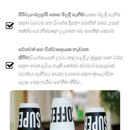
පිරිවැය-ඵලදායී තොග මිලදී ගැනීම්:
තොග මිලදී ගැනීම්
සඳහා වට්ටම් සහ විශේෂ දීමනා සමඟින් ඔබට උසස්
තත්ත්වයේ නිෂ්පාදන ලැබෙන බව සහතික කෙරේ.
වේගවත් සහ විශ්වාසදායක නැව්ගත
කිරීම:
විශේෂයෙන් උච්ච කාලවලදී උණුසුම් පාන වර්ග
සඳහා ඉවත දැමිය හැකි කෝප්ප ස්ථාවර සැපයුමක්
පවත්වා ගැනීමට අවශ්‍ය ව්‍යාපාර සඳහා කාලෝචිත
ලෙස බෙදා හැරීම සහතික කිරීම.