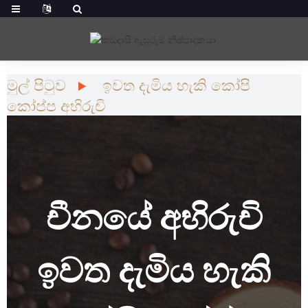
මුල් පිටුව
ඉවත දැමිය හැකි කෝපි
කෝප්ප අභිරුචි
චීනයේ අභිරුචි
ඉවත දැමිය හැකි