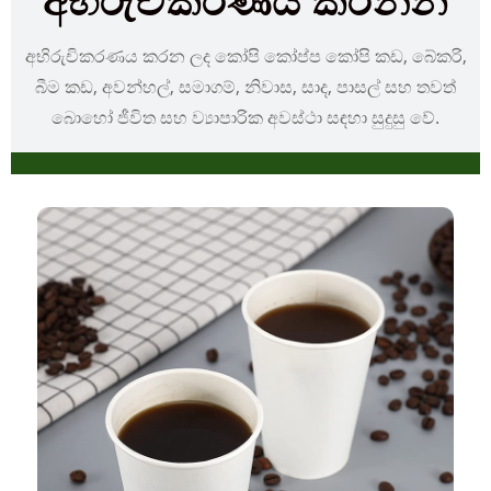
අභිරුචිකරණය කරන්න
අභිරුචිකරණය කරන ලද කෝපි කෝප්ප කෝපි කඩ, බේකරි,
බීම කඩ, අවන්හල්, සමාගම්, නිවාස, සාද, පාසල් සහ තවත්
බොහෝ ජීවිත සහ ව්‍යාපාරික අවස්ථා සඳහා සුදුසු වේ.