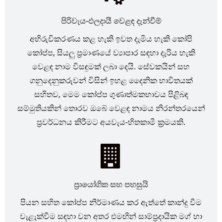
පිරිවැය-ඵලදායී වෙළඳ දැන්වීම්
අභිරුචිකරණය කළ හැකි ඉවත දැමිය හැකි කෝපි
කෝප්ප, සියලු ප්‍රමාණයේ ව්‍යාපාර සඳහා දැරිය හැකි
වෙළඳ නාම විසඳුමක් ලබා දෙයි. සේවකයින් සහ
ගනුදෙනුකරුවන් විසින් ඉහළ දෛනික භාවිතයක්
සහිතව, මෙම කෝප්ප ගුණාත්මකභාවය පිළිබඳ
සම්මුතියකින් තොරව ඔබේ වෙළඳ නාමය නිරන්තරයෙන්
ප්‍රවර්ධනය කිරීමට අයවැය-හිතකාමී ක්‍රමයකි.
ප්‍රායෝගික සහ පහසුයි
පියන සහිත කෝප්ප නිර්මාණය කර ඇත්තේ කාන්දු වීම
වැළැක්වීම සඳහා වන අතර එමඟින් සාම්ප්‍රදායික මග් හා