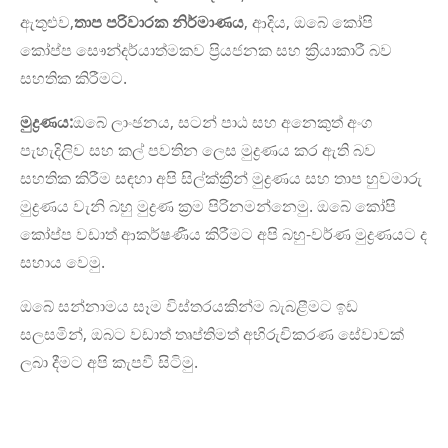
ඇතුළුව,
තාප පරිවාරක නිර්මාණය
, ආදිය, ඔබේ කෝපි
කෝප්ප සෞන්දර්යාත්මකව ප්‍රියජනක සහ ක්‍රියාකාරී බව
සහතික කිරීමට.
මුද්‍රණය:
ඔබේ ලාංඡනය, සටන් පාඨ සහ අනෙකුත් අංග
පැහැදිලිව සහ කල් පවතින ලෙස මුද්‍රණය කර ඇති බව
සහතික කිරීම සඳහා අපි සිල්ක්ක්‍රීන් මුද්‍රණය සහ තාප හුවමාරු
මුද්‍රණය වැනි බහු මුද්‍රණ ක්‍රම පිරිනමන්නෙමු. ඔබේ කෝපි
කෝප්ප වඩාත් ආකර්ෂණීය කිරීමට අපි බහු-වර්ණ මුද්‍රණයට ද
සහාය වෙමු.
ඔබේ සන්නාමය සෑම විස්තරයකින්ම බැබළීමට ඉඩ
සලසමින්, ඔබට වඩාත් තෘප්තිමත් අභිරුචිකරණ සේවාවක්
ලබා දීමට අපි කැපවී සිටිමු.