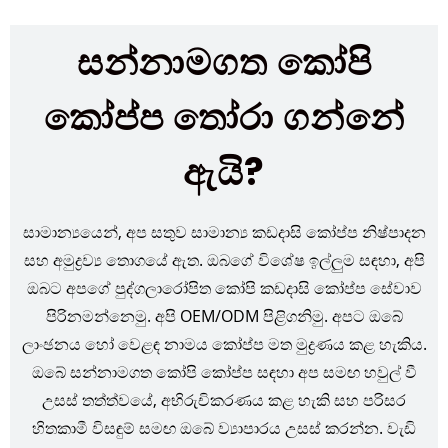
සන්නාමගත කෝපි
කෝප්ප තෝරා ගන්නේ
ඇයි?
සාමාන්‍යයෙන්, අප සතුව සාමාන්‍ය කඩදාසි කෝප්ප නිෂ්පාදන
සහ අමුද්‍රව්‍ය තොගයේ ඇත. ඔබගේ විශේෂ ඉල්ලුම සඳහා, අපි
ඔබට අපගේ පුද්ගලාරෝපිත කෝපි කඩදාසි කෝප්ප සේවාව
පිරිනමන්නෙමු. අපි OEM/ODM පිළිගනිමු. අපට ඔබේ
ලාංඡනය හෝ වෙළඳ නාමය කෝප්ප මත මුද්‍රණය කළ හැකිය.
ඔබේ සන්නාමගත කෝපි කෝප්ප සඳහා අප සමඟ හවුල් වී
උසස් තත්ත්වයේ, අභිරුචිකරණය කළ හැකි සහ පරිසර
හිතකාමී විසඳුම් සමඟ ඔබේ ව්‍යාපාරය උසස් කරන්න. වැඩි