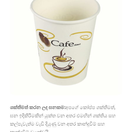
ශක්තිමත් කරන ලද ඝනකම:
අපගේ කෝප්ප ශක්තිමත්,
ඝන ඉදිකිරීමකින් යුක්ත වන අතර එමඟින් ශක්තිය සහ
කල්පැවැත්ම වැඩි දියුණු වන අතර කාන්දුවීම් සහ
කාන්දුවීම් වළක්වයි.