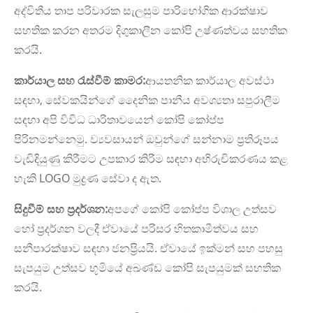
අද්විතීය තාප පරිවාරක සැලසුම පාරිභෝගික ආරක්ෂාව
සහතික කරන අතරම දිගුකාලීන කෝපි උෂ්ණත්වය සහතික
කරයි.
කාර්යාල සහ රැස්වීම් කාමර:
ආයතනික කාර්යාල අවස්ථා
සඳහා, සේවකයින්ගේ දෛනික පානීය අවශ්‍යතා සපුරාලීම
සඳහා අපි විවිධ ධාරිතාවයෙන් කෝපි කෝප්ප
පිරිනමන්නෙමු. ව්‍යවසායන් ඔවුන්ගේ සන්නාම ප්‍රතිරූපය
වැඩිදියුණු කිරීමට උපකාර කිරීම සඳහා අභිරුචිකරණය කළ
හැකි LOGO මුද්‍රණ සේවා ද ඇත.
සිදුවීම් සහ ප්‍රදර්ශන:
අපගේ කෝපි කෝප්ප විශාල උත්සව
හෝ ප්‍රදර්ශන වලදී ඒවායේ පරිසර හිතකාමීත්වය සහ
සනීපාරක්ෂාව සඳහා ජනප්‍රියයි. ඒවායේ ඉක්මන් සහ පහසු
සැපයුම උත්සව භූමියේ අඛණ්ඩ කෝපි සැපයුමක් සහතික
කරයි.