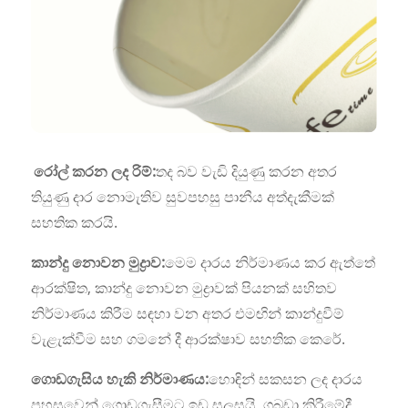
රෝල් කරන ලද රිම්:
තද බව වැඩි දියුණු කරන අතර
තියුණු දාර නොමැතිව සුවපහසු පානීය අත්දැකීමක්
සහතික කරයි.
කාන්දු නොවන මුද්‍රාව:
මෙම දාරය නිර්මාණය කර ඇත්තේ
ආරක්ෂිත, කාන්දු නොවන මුද්‍රාවක් පියනක් සහිතව
නිර්මාණය කිරීම සඳහා වන අතර එමඟින් කාන්දුවීම්
වැළැක්වීම සහ ගමනේ දී ආරක්ෂාව සහතික කෙරේ.
ගොඩගැසිය හැකි නිර්මාණය:
හොඳින් සකසන ලද දාරය
පහසුවෙන් ගොඩගැසීමට ඉඩ සලසයි, ගබඩා කිරීමේදී