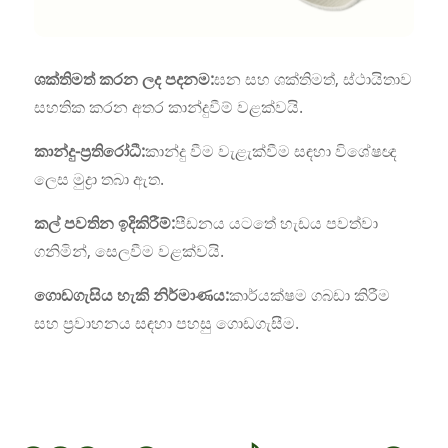
ශක්තිමත් කරන ලද පදනම:
ඝන සහ ශක්තිමත්, ස්ථායිතාව
සහතික කරන අතර කාන්දුවීම් වළක්වයි.
කාන්දු-ප්‍රතිරෝධී:
කාන්දු වීම වැළැක්වීම සඳහා විශේෂඥ
ලෙස මුද්‍රා තබා ඇත.
කල් පවතින ඉදිකිරීම්:
පීඩනය යටතේ හැඩය පවත්වා
ගනිමින්, සෙලවීම වළක්වයි.
ගොඩගැසිය හැකි නිර්මාණය:
කාර්යක්ෂම ගබඩා කිරීම
සහ ප්‍රවාහනය සඳහා පහසු ගොඩගැසීම.