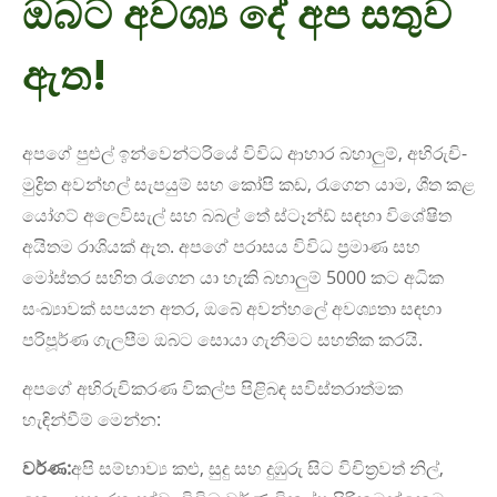
ඔබට අවශ්‍ය දේ අප සතුව
ඇත!
අපගේ පුළුල් ඉන්වෙන්ටරියේ විවිධ ආහාර බහාලුම්, අභිරුචි-
මුද්‍රිත අවන්හල් සැපයුම් සහ කෝපි කඩ, රැගෙන යාම, ශීත කළ
යෝගට් අලෙවිසැල් සහ බබල් තේ ස්ටෑන්ඩ් සඳහා විශේෂිත
අයිතම රාශියක් ඇත. අපගේ පරාසය විවිධ ප්‍රමාණ සහ
මෝස්තර සහිත රැගෙන යා හැකි බහාලුම් 5000 කට අධික
සංඛ්‍යාවක් සපයන අතර, ඔබේ අවන්හලේ අවශ්‍යතා සඳහා
පරිපූර්ණ ගැලපීම ඔබට සොයා ගැනීමට සහතික කරයි.
අපගේ අභිරුචිකරණ විකල්ප පිළිබඳ සවිස්තරාත්මක
හැඳින්වීම් මෙන්න:
වර්ණ:
අපි සම්භාව්‍ය කළු, සුදු සහ දුඹුරු සිට විචිත්‍රවත් නිල්,