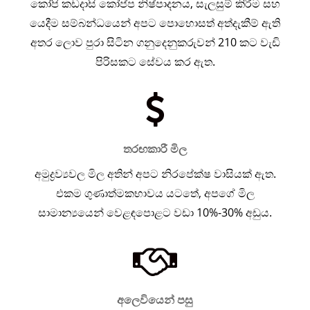
කෝපි කඩදාසි කෝප්ප නිෂ්පාදනය, සැලසුම් කිරීම සහ
යෙදීම සම්බන්ධයෙන් අපට පොහොසත් අත්දැකීම් ඇති
අතර ලොව පුරා සිටින ගනුදෙනුකරුවන් 210 කට වැඩි
පිරිසකට සේවය කර ඇත.
තරඟකාරී මිල
අමුද්‍රව්‍යවල මිල අතින් අපට නිරපේක්ෂ වාසියක් ඇත.
එකම ගුණාත්මකභාවය යටතේ, අපගේ මිල
සාමාන්‍යයෙන් වෙළඳපොළට වඩා 10%-30% අඩුය.
අලෙවියෙන් පසු