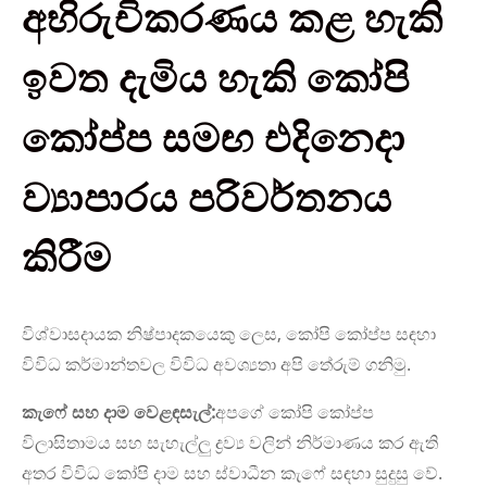
අභිරුචිකරණය කළ හැකි
ඉවත දැමිය හැකි කෝපි
කෝප්ප සමඟ එදිනෙදා
ව්‍යාපාරය පරිවර්තනය
කිරීම
විශ්වාසදායක නිෂ්පාදකයෙකු ලෙස, කෝපි කෝප්ප සඳහා
විවිධ කර්මාන්තවල විවිධ අවශ්‍යතා අපි තේරුම් ගනිමු.
කැෆේ සහ දාම වෙළඳසැල්:
අපගේ කෝපි කෝප්ප
විලාසිතාමය සහ සැහැල්ලු ද්‍රව්‍ය වලින් නිර්මාණය කර ඇති
අතර විවිධ කෝපි දාම සහ ස්වාධීන කැෆේ සඳහා සුදුසු වේ.