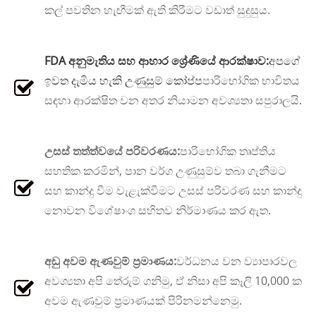
කල් පවතින හැඟීමක් ඇති කිරීමට වඩාත් සුදුසුය.
FDA අනුමැතිය සහ ආහාර ශ්‍රේණියේ ආරක්ෂාව:
අපගේ
ඉවත දැමිය හැකි උණුසුම් කෝප්ප
පාරිභෝගික භාවිතය
සඳහා ආරක්ෂිත වන අතර නියාමන අවශ්‍යතා සපුරාලයි.
උසස් තත්ත්වයේ පරිවරණය:
පාරිභෝගික තෘප්තිය
සහතික කරමින්, පාන වර්ග උණුසුම්ව තබා ගැනීමට
සහ කාන්දු වීම වැළැක්වීමට උසස් පරිවරණ සහ කාන්දු
නොවන විශේෂාංග සහිතව නිර්මාණය කර ඇත.
අඩු අවම ඇණවුම් ප්‍රමාණය:
වර්ධනය වන ව්‍යාපාරවල
අවශ්‍යතා අපි තේරුම් ගනිමු, ඒ නිසා අපි කෑලි 10,000 ක
අවම ඇණවුම් ප්‍රමාණයක් පිරිනමන්නෙමු.