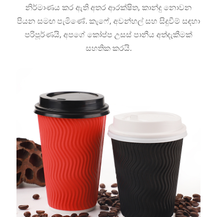
නිර්මාණය කර ඇති අතර ආරක්ෂිත, කාන්දු නොවන
පියන සමඟ පැමිණේ. කැෆේ, අවන්හල් සහ සිදුවීම් සඳහා
පරිපූර්ණයි, අපගේ කෝප්ප උසස් පානීය අත්දැකීමක්
සහතික කරයි.