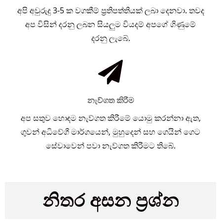
අපි අවුරුදු 3-5 ක වගකීම් ප්‍රතිපත්තියක් ලබා දෙනවා. තවද
අප විසින් දරනු ලබන සියලුම වියදම් අපගේ ගිණුමේ
දරනු ලැබේ.
නැව්ගත කිරීම
අප සතුව හොඳම නැව්ගත කිරීමේ යොමු කරන්නා ඇත,
ගුවන් අධිවේගී මාර්ගයෙන්, මුහුදෙන් සහ ගෙයින් ගෙට
සේවාවෙන් පවා නැව්ගත කිරීමට තිබේ.
නිතර අසන ප්‍රශ්න