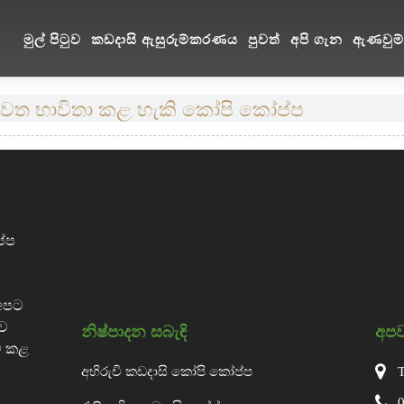
මුල් පිටුව
කඩදාසි ඇසුරුම්කරණය
පුවත්
අපි ගැන
ඇණවුම් 
නැවත භාවිතා කළ හැකි කෝපි කෝප්ප
ප්ප
.අපට
තව
නිෂ්පාදන සබැඳි
අප
් කළ
අභිරුචි කඩදාසි කෝපි කෝප්ප