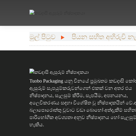
මුල් පිටුව
පියන සහිත අභිරුචි 
Tuobo Packaging යනු චීනයේ ප්‍රමුඛතම කඩදාසි කෝ
ඇසුරුම් සැපයුම්කරුවන්ගෙන් එකක් වන අතර එය
නිෂ්පාදනය, සැලසුම් කිරීම, සැපයීම, අපනයනය,
අලෙවිකරණය සඳහා විශේෂිත වූ නිෂ්පාදකයින් වේ
බලාපොරොත්තු වූවාට වඩා බොහෝ අත්දැකීම් සහි
පාරිභෝගික අවශ්‍යතා අනුව නිෂ්පාදනය හෝ සැලසුම
හැකිය.