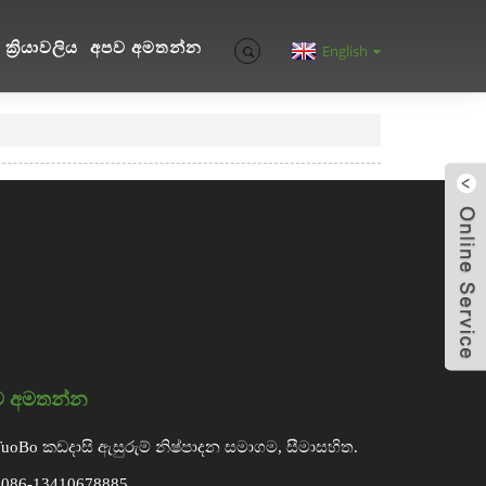
ක්‍රියාවලිය
අපව අමතන්න
English
ව අමතන්න
TuoBo කඩදාසි ඇසුරුම් නිෂ්පාදන සමාගම, සීමාසහිත.
0086-13410678885