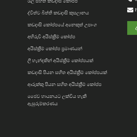
රැලි සහිත කඩදාසි කෝප්ප
ද්විත්ව බිත්ති කඩදාසි කුසලානය
කඩදාසි කෝප්පයේ අනෙකුත් උපාංග
අභිරුචි අයිස්ක්‍රීම් කෝප්ප
අයිස්ක්‍රීම් කෝප්ප ප්‍රමාණයන්
ලී හැන්දකින් අයිස්ක්‍රීම් කෝප්පයක්
කඩදාසි පියන සහිත අයිස්ක්‍රීම් කෝප්පයක්
ආරුක්කු පියන සහිත අයිස්ක්‍රීම් කෝප්ප
ජෛව හායනයට ලක්විය හැකි
ඇසුරුම්කරණය