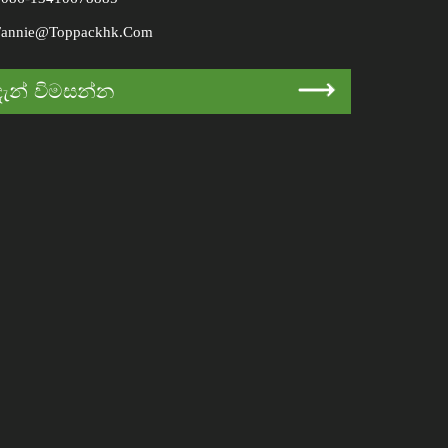
Fannie@toppackhk.com
දැන් විමසන්න