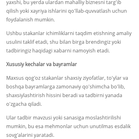
yaxshi, bu yerda ulardan mahalliy biznesni targ'ib
qilish yoki xayriya ishlarini qo'llab-quvvatlash uchun
foydalanish mumkin.
Ushbu stakanlar ichimliklarni taqdim etishning amaliy
usulini taklif etadi, shu bilan birga brendingiz yoki
tadbiringiz haqidagi xabarni namoyish etadi.
Xususiy kechalar va bayramlar
Maxsus qog'oz stakanlar shaxsiy ziyofatlar, to'ylar va
boshqa bayramlarga zamonaviy qo'shimcha bo'lib,
shaxsiylashtirish hissini beradi va tadbirni yanada
o'zgacha qiladi.
Ular tadbir mavzusi yoki sanasiga moslashtirilishi
mumkin, bu esa mehmonlar uchun unutilmas esdalik
sovg'alarini yaratadi.