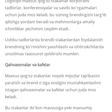
Logotipli maxsus qog'oz stakanlar korporativ
tadbirlar, konferensiyalar va savdo ko'rgazmalari
uchun juda mos keladi, bu sizning brendingizni targ'ib
qilishga yordam beradi va mehmonlarga amaliy
ichimliklar yechimini taqdim etadi.
Ushbu tadbirlarda brendli stakanlardan foydalanish
brendning ko'rinishini yaxshilashi va ishtirokchilarda
unutilmas taassurot qoldirishi mumkin.
Qahvaxonalar va kafelar
Maxsus qog'oz stakanlar noyob mijozlar tajribasini
yaratish va brend o'ziga xosligini mustahkamlashni
istagan qahvaxonalar va kafelar uchun juda mos
keladi.
Bu stakanlar do'kon mavzusiga yoki mavsumiy