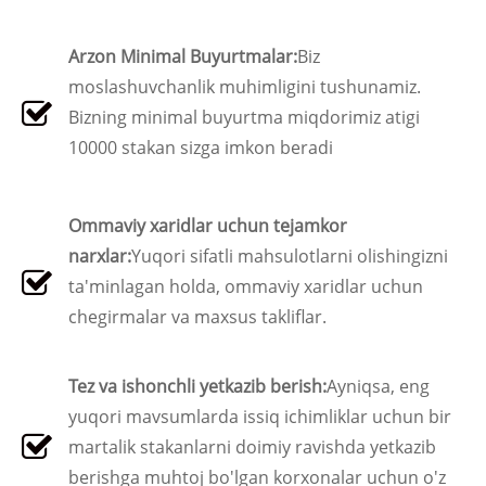
Arzon Minimal Buyurtmalar:
Biz
moslashuvchanlik muhimligini tushunamiz.
Bizning minimal buyurtma miqdorimiz atigi
10000 stakan sizga imkon beradi
Ommaviy xaridlar uchun tejamkor
narxlar:
Yuqori sifatli mahsulotlarni olishingizni
ta'minlagan holda, ommaviy xaridlar uchun
chegirmalar va maxsus takliflar.
Tez va ishonchli yetkazib berish:
Ayniqsa, eng
yuqori mavsumlarda issiq ichimliklar uchun bir
martalik stakanlarni doimiy ravishda yetkazib
berishga muhtoj bo'lgan korxonalar uchun o'z