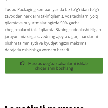
Tuobo Packaging kompaniyasida biz to'g'ridan-to'g'ri
zavoddan narxlarni taklif qilamiz, vositachilarni yo'q
qilamiz va buyurtmalaringizda 50% gacha
chegirmalarni taklif qilamiz. Bizning soddalashtirilgan
jarayonimiz sizga zavodning ajoyib ulgurji narxlarini
olishni ta'minlaydi va byudjetingizni maksimal
darajada oshirishga yordam beradi.
Maxsus qog'oz stakanlarni ishlab
chiqarishni boshlang