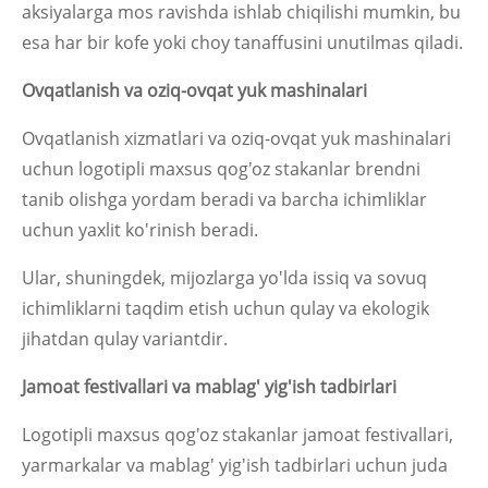
aksiyalarga mos ravishda ishlab chiqilishi mumkin, bu
esa har bir kofe yoki choy tanaffusini unutilmas qiladi.
Ovqatlanish va oziq-ovqat yuk mashinalari
Ovqatlanish xizmatlari va oziq-ovqat yuk mashinalari
uchun logotipli maxsus qog'oz stakanlar brendni
tanib olishga yordam beradi va barcha ichimliklar
uchun yaxlit ko'rinish beradi.
Ular, shuningdek, mijozlarga yo'lda issiq va sovuq
ichimliklarni taqdim etish uchun qulay va ekologik
jihatdan qulay variantdir.
Jamoat festivallari va mablag' yig'ish tadbirlari
Logotipli maxsus qog'oz stakanlar jamoat festivallari,
yarmarkalar va mablag' yig'ish tadbirlari uchun juda