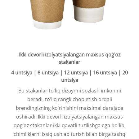
Ikki devorli izolyatsiyalangan maxsus qog'oz
stakanlar
4 untsiya | 8 untsiya | 12 untsiya | 16 untsiya | 20
untsiya
Bu stakanlar to'liq dizaynni sozlash imkonini
beradi, to'liq rangli chop etish orqali
brendingizning ko'rinishini maksimal darajada
oshiradi. Ikki devorli izolyatsiyalangan maxsus
qog'oz stakanlar ikki qavatli tuzilishga ega bo'lib,
ichimliklarni issiq ushlab turish bilan birga tashqi