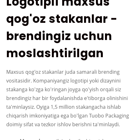
Logotipli maxsus
qog'oz stakanlar -
brendingiz uchun
moslashtirilgan
Maxsus qog'oz stakanlar juda samarali brending
vositasidir. Kompaniyangiz logotipi yoki dizaynini
stakanga ko'zga ko'ringan joyga qo'yish orqali siz
brendingiz har bir foydalanishda e'tiborga olinishini
ta'minlaysiz. Oyiga 1,5 million stakangacha ishlab
chiqarish imkoniyatiga ega bo'lgan Tuobo Packaging
doimiy sifat va tezkor ishlov berishni ta'minlaydi.