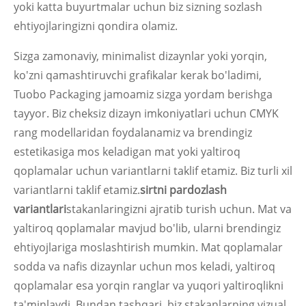
yoki katta buyurtmalar uchun biz sizning sozlash
ehtiyojlaringizni qondira olamiz.
Sizga zamonaviy, minimalist dizaynlar yoki yorqin,
ko'zni qamashtiruvchi grafikalar kerak bo'ladimi,
Tuobo Packaging jamoamiz sizga yordam berishga
tayyor. Biz cheksiz dizayn imkoniyatlari uchun CMYK
rang modellaridan foydalanamiz va brendingiz
estetikasiga mos keladigan mat yoki yaltiroq
qoplamalar uchun variantlarni taklif etamiz. Biz turli xil
variantlarni taklif etamiz.
sirtni pardozlash
variantlari
stakanlaringizni ajratib turish uchun. Mat va
yaltiroq qoplamalar mavjud bo'lib, ularni brendingiz
ehtiyojlariga moslashtirish mumkin. Mat qoplamalar
sodda va nafis dizaynlar uchun mos keladi, yaltiroq
qoplamalar esa yorqin ranglar va yuqori yaltiroqlikni
ta'minlaydi. Bundan tashqari, biz stakanlarning vizual