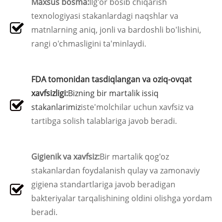
Maxsus bosma:
Ilg'or bosib chiqarish
texnologiyasi stakanlardagi naqshlar va
matnlarning aniq, jonli va bardoshli bo'lishini,
rangi o'chmasligini ta'minlaydi.
FDA tomonidan tasdiqlangan va oziq-ovqat
xavfsizligi:
Bizning bir martalik issiq
stakanlarimiz
iste'molchilar uchun xavfsiz va
tartibga solish talablariga javob beradi.
Gigienik va xavfsiz:
Bir martalik qog'oz
stakanlardan foydalanish qulay va zamonaviy
gigiena standartlariga javob beradigan
bakteriyalar tarqalishining oldini olishga yordam
beradi.