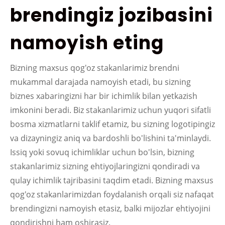
brendingiz jozibasini
namoyish eting
Bizning maxsus qog'oz stakanlarimiz brendni
mukammal darajada namoyish etadi, bu sizning
biznes xabaringizni har bir ichimlik bilan yetkazish
imkonini beradi. Biz stakanlarimiz uchun yuqori sifatli
bosma xizmatlarni taklif etamiz, bu sizning logotipingiz
va dizayningiz aniq va bardoshli bo'lishini ta'minlaydi.
Issiq yoki sovuq ichimliklar uchun bo'lsin, bizning
stakanlarimiz sizning ehtiyojlaringizni qondiradi va
qulay ichimlik tajribasini taqdim etadi. Bizning maxsus
qog'oz stakanlarimizdan foydalanish orqali siz nafaqat
brendingizni namoyish etasiz, balki mijozlar ehtiyojini
qondirishni ham oshirasiz.