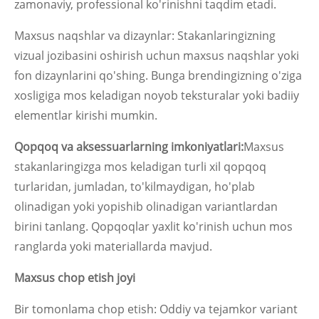
zamonaviy, professional ko'rinishni taqdim etadi.
Maxsus naqshlar va dizaynlar: Stakanlaringizning
vizual jozibasini oshirish uchun maxsus naqshlar yoki
fon dizaynlarini qo'shing. Bunga brendingizning o'ziga
xosligiga mos keladigan noyob teksturalar yoki badiiy
elementlar kirishi mumkin.
Qopqoq va aksessuarlarning imkoniyatlari:
Maxsus
stakanlaringizga mos keladigan turli xil qopqoq
turlaridan, jumladan, to'kilmaydigan, ho'plab
olinadigan yoki yopishib olinadigan variantlardan
birini tanlang. Qopqoqlar yaxlit ko'rinish uchun mos
ranglarda yoki materiallarda mavjud.
Maxsus chop etish joyi
Bir tomonlama chop etish: Oddiy va tejamkor variant