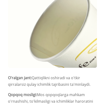
O'ralgan jant:
Qattiqlikni oshiradi va o'tkir
qirralarsiz qulay ichimlik tajribasini ta'minlaydi.
Qopqoq mosligi:
Mos qopqoqlarga mahkam
o'rnashishi, to'kilmasligi va ichimliklar haroratini