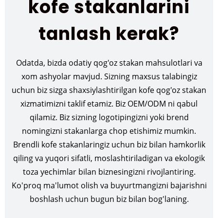
kofe stakanlarini
tanlash kerak?
Odatda, bizda odatiy qog'oz stakan mahsulotlari va
xom ashyolar mavjud. Sizning maxsus talabingiz
uchun biz sizga shaxsiylashtirilgan kofe qog'oz stakan
xizmatimizni taklif etamiz. Biz OEM/ODM ni qabul
qilamiz. Biz sizning logotipingizni yoki brend
nomingizni stakanlarga chop etishimiz mumkin.
Brendli kofe stakanlaringiz uchun biz bilan hamkorlik
qiling va yuqori sifatli, moslashtiriladigan va ekologik
toza yechimlar bilan biznesingizni rivojlantiring.
Ko'proq ma'lumot olish va buyurtmangizni bajarishni
boshlash uchun bugun biz bilan bog'laning.