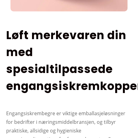
Løft merkevaren din
med
spesialtilpassede
engangsiskremkoppe
Engangsiskrembegre er viktige emballasjeløsninger
for bedrifter i næringsmiddelbransjen, og tilbyr
praktiske, allsidige og hygieniske