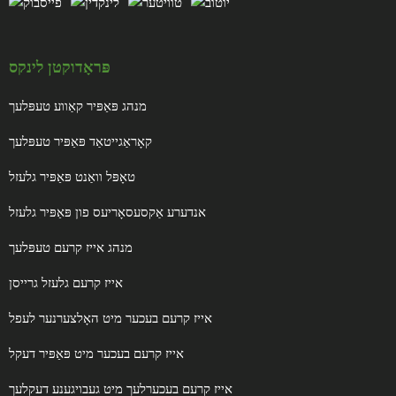
פּראָדוקטן לינקס
מנהג פּאַפּיר קאַווע טעפּלעך
קאָראַגייטאַד פּאַפּיר טעפּלעך
טאָפּל וואַנט פּאַפּיר גלעזל
אנדערע אַקסעסאָריעס פון פּאַפּיר גלעזל
מנהג אייז קרעם טעפּלעך
אייז קרעם גלעזל גרייסן
אייז קרעם בעכער מיט האָלצערנער לעפל
אייז קרעם בעכער מיט פּאַפּיר דעקל
אייז קרעם בעכערלעך מיט געבויגענע דעקלעך