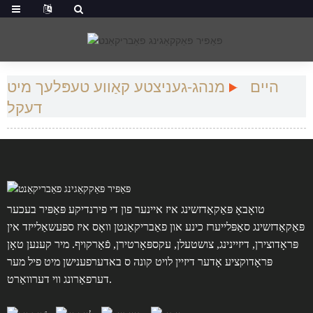
היים
מנהג-געניצטע קאַווע טעפּלעך מיט
דעקל
טואָבאָ פּאַקאַדזשינג איז איינער פון די פירנדיקע פּאַפּיר בעכער
פּאַקאַדזשינג סאַפּלייערז כינע און פאַבריקאַנטן וואָס איז ספּעשאַלייזד אין
פּראָדוצירן, דיזיינינג, צושטעלן, עקספּאָרטירן, פֿאַרקויף. מיר קענען טאָן
פּראָדוקציע אָדער דיזיין לויט קונה ס באדערפענישן מיט פיל מער
דערפאַרונג ווי דערוואַרט.