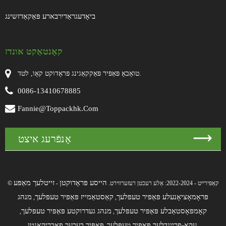
ביאָדעגראַדירבארע פּאַקאַדזשינג
קאָנטאַקט אונדז
טואָבאָ פּאַפּיר פּאַקקאַגינג פּראָדוקט קאָו, לטד.
0086-13410678885
Fannie@toppackhk.com
אָנפֿרעג איצט
הייסע פּראָדוקטן
זייטלעך מאַפּע
© קאַפּירייט - 2022-2024: אַלע רעכטן רעזערווירט.
-
פּראָמאָציאָנעלע פּאַפּיר טעפּלעך
קאַסטאַמייז פּאַפּיר טעפּלעך
מנהג
,
,
קאָמפּאָסטאַבלע פּאַפּיר טעפּלעך
מנהג געדרוקטע פּאַפּיר טעפּלעך
,
,
עקאָ-פריינדלעך פּאַפּיר טעפּלעך
פּאַפּיר בעכער פאַבריקאַנטן
,
,