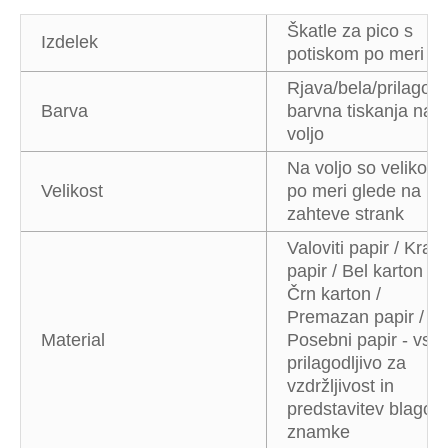
Škatle za pico s
Izdelek
potiskom po meri
Rjava/bela/prilagoj
Barva
barvna tiskanja na
voljo
Na voljo so velikosti
Velikost
po meri glede na
zahteve strank
Valoviti papir / Kraft
papir / Bel karton /
Črn karton /
Premazan papir /
Material
Posebni papir - vse
prilagodljivo za
vzdržljivost in
predstavitev blagov
znamke