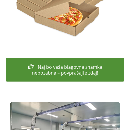
Naj bo vaša blagovna znamka
nepozabna – povprašajte zdaj!