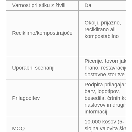
Varnost pri stiku z živili
Da
Okolju prijazno,
reciklirano ali
Reciklirno/kompostirajoče
kompostabilno
Picerije, tovornjaki s
Uporabni scenariji
hrano, restavracije i
dostavne storitve
Podpira prilagajanje
barv, logotipov,
Prilagoditev
besedila, črtnih kod,
naslovov in drugih
informacij
10.000 kosov (5-
MOQ
slojna valovita škatl