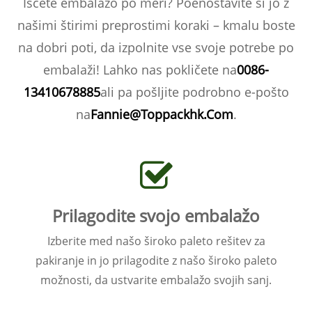
Iščete embalažo po meri? Poenostavite si jo z
našimi štirimi preprostimi koraki – kmalu boste
na dobri poti, da izpolnite vse svoje potrebe po
embalaži! Lahko nas pokličete na
0086-
13410678885
ali pa pošljite podrobno e-pošto
na
Fannie@Toppackhk.Com
.
Prilagodite svojo embalažo
Izberite med našo široko paleto rešitev za
pakiranje in jo prilagodite z našo široko paleto
možnosti, da ustvarite embalažo svojih sanj.