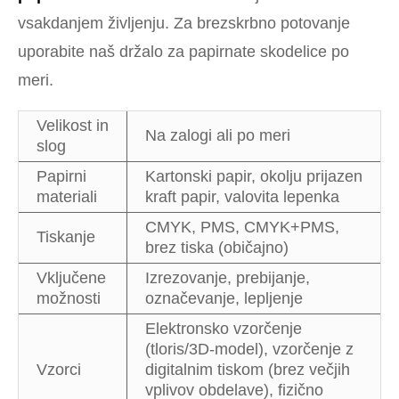
vsakdanjem življenju. Za brezskrbno potovanje
uporabite naš držalo za papirnate skodelice po
meri.
Velikost in
Na zalogi ali po meri
slog
Papirni
Kartonski papir, okolju prijazen
materiali
kraft papir, valovita lepenka
CMYK, PMS, CMYK+PMS,
Tiskanje
brez tiska (običajno)
Vključene
Izrezovanje, prebijanje,
možnosti
označevanje, lepljenje
Elektronsko vzorčenje
(tloris/3D-model), vzorčenje z
Vzorci
digitalnim tiskom (brez večjih
vplivov obdelave), fizično