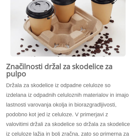
Značilnosti držal za skodelice za
pulpo
Držala za skodelice iz odpadne celuloze so
izdelana iz odpadnih celuloznih materialov in imajo
lastnosti varovanja okolja in biorazgradljivosti,
podobno kot jed iz celuloze. V primerjavi z
valovitimi držali za skodelice so držala za skodelice
iz celuloze lažja in bolj zračna, zato so primerna za