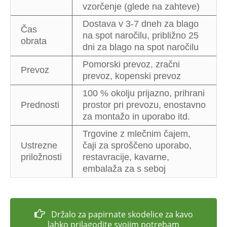
vzorčenje (glede na zahteve)
Dostava v 3-7 dneh za blago
Čas
na spot naročilu, približno 25
obrata
dni za blago na spot naročilu
Pomorski prevoz, zračni
Prevoz
prevoz, kopenski prevoz
100 % okolju prijazno, prihrani
Prednosti
prostor pri prevozu, enostavno
za montažo in uporabo itd.
Trgovine z mlečnim čajem,
Ustrezne
čaji za sproščeno uporabo,
priložnosti
restavracije, kavarne,
embalaža za s seboj
Držalo za papirnate skodelice za kavo
lahko prilagodite svojim potrebam