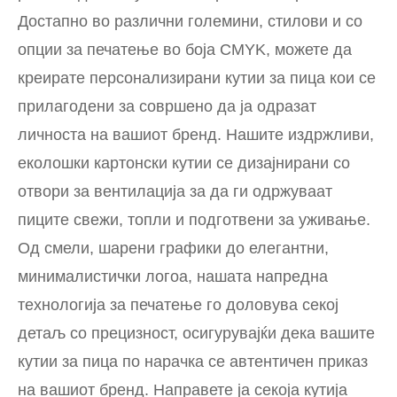
Достапно во различни големини, стилови и со
опции за печатење во боја CMYK, можете да
креирате персонализирани кутии за пица кои се
прилагодени за совршено да ја одразат
личноста на вашиот бренд. Нашите издржливи,
еколошки картонски кутии се дизајнирани со
отвори за вентилација за да ги одржуваат
пиците свежи, топли и подготвени за уживање.
Од смели, шарени графики до елегантни,
минималистички логоа, нашата напредна
технологија за печатење го доловува секој
детаљ со прецизност, осигурувајќи дека вашите
кутии за пица по нарачка се автентичен приказ
на вашиот бренд. Направете ја секоја кутија