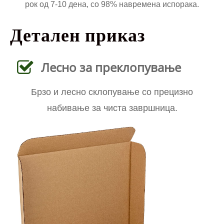
рок од 7-10 дена, со 98% навремена испорака.
Детален приказ
Лесно за преклопување
Брзо и лесно склопување со прецизно
набивање за чиста завршница.