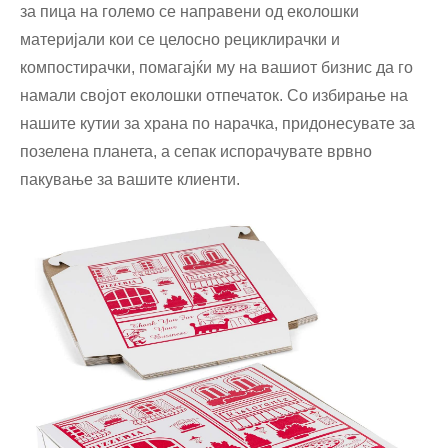
за пица на големо се направени од еколошки
материјали кои се целосно рециклирачки и
компостирачки, помагајќи му на вашиот бизнис да го
намали својот еколошки отпечаток. Со избирање на
нашите кутии за храна по нарачка, придонесувате за
позелена планета, а сепак испорачувате врвно
пакување за вашите клиенти.