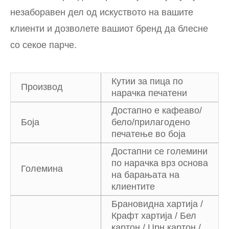
незаборавен дел од искуството на вашите
клиенти и дозволете вашиот бренд да блесне
со секое парче.
Кутии за пица по
Производ
нарачка печатени
Достапно е кафеаво/
Боја
бело/прилагодено
печатење во боја
Достапни се големини
по нарачка врз основа
Големина
на барањата на
клиентите
Брановидна хартија /
Крафт хартија / Бел
картон / Црн картон /