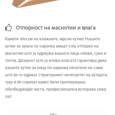
Отпорност на маснотии и влага
Кажете збогум на влажните, мрсни кутии! Нашите
кутии за храна по нарачка имаат слој отпорен на
маснотии што ја одржува вашата пица свежа, сува и
топла. Дизајнот што ја впива влагата гарантира дека
вашите кутии за пица по нарачка печатени не само
што ќе го одржат структурниот интегритет на кутијата,
туку и ќе спречат какво било протекување,
обезбедувајќи чиста, професионална испорака секој
пат.