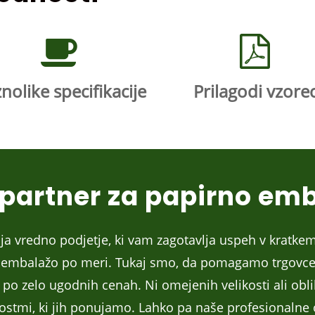
nolike specifikacije
Prilagodi vzore
 partner za papirno em
a vredno podjetje, ki vam zagotavlja uspeh v kratke
to embalažo po meri. Tukaj smo, da pomagamo trgovce
o zelo ugodnih cenah. Ni omejenih velikosti ali oblik,
tmi, ki jih ponujamo. Lahko pa naše profesionalne ob