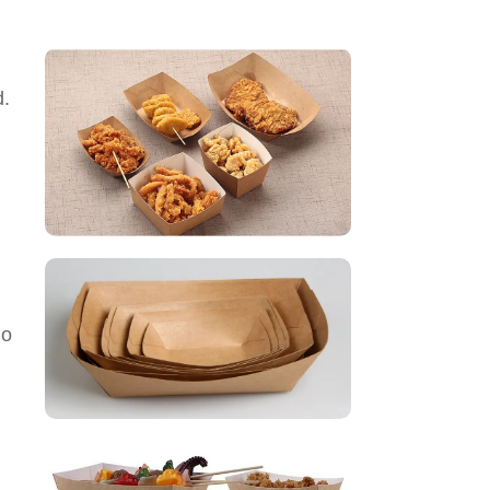
d.
do