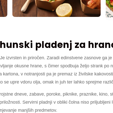
rhunski pladenj za hran
Je izvrsten in priročen. Zaradi edinstvene zasnove ga j
ljanje okusne hrane, s čimer spodbuja željo strank po n
ega kartona, v notranjosti pa je premaz iz živilske kakovo
to se upre vdoru olja, omak in juh ter lahko sprejme razli
rojstne dneve, zabave, poroke, piknike, praznike, kino, 
riložnosti. Servirni pladnji v obliki čolna niso priljubljen
ranjevanje manjših predmetov.