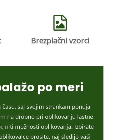
c
Brezplačni vzorci
balažo po meri
m času, saj svojim strankam ponuja
m na drobno pri oblikovanju lastne
 niti možnosti oblikovanja. Izbirate
likovalce prosite, naj sledijo vaši