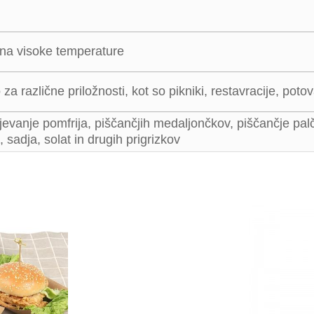
na visoke temperature
za različne priložnosti, kot so pikniki, restavracije, pot
evanje pomfrija, piščančjih medaljončkov, piščančje palčk
 sadja, solat in drugih prigrizkov