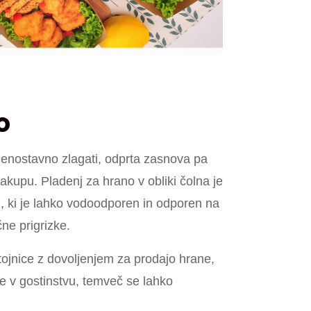
o
e enostavno zlagati, odprta zasnova pa
akupu. Pladenj za hrano v obliki čolna je
sti, ki je lahko vodoodporen in odporen na
čne prigrizke.
stojnice z dovoljenjem za prodajo hrane,
i le v gostinstvu, temveč se lahko