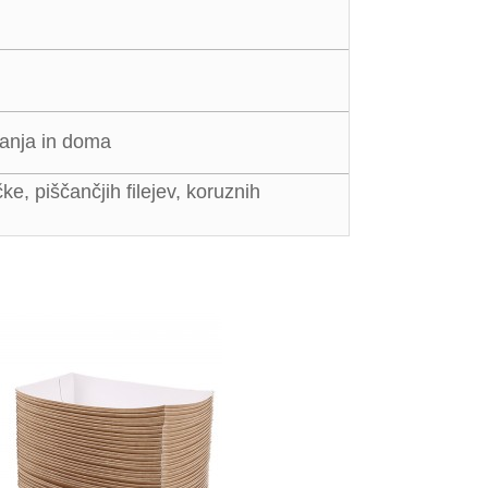
ovanja in doma
e, piščančjih filejev, koruznih