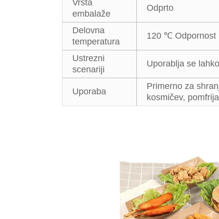
Vrsta
Odprto
embalaže
Delovna
120 ℃ Odpornost 
temperatura
Ustrezni
Uporablja se lahko 
scenariji
Primerno za shranj
Uporaba
kosmičev, pomfrija,