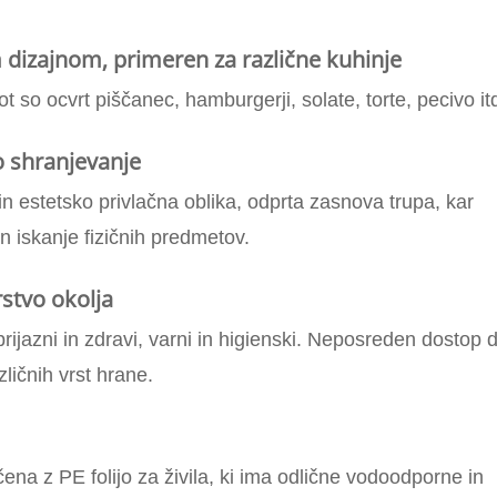
m dizajnom, primeren za različne kuhinje
ot so ocvrt piščanec, hamburgerji, solate, torte, pecivo it
o shranjevanje
n estetsko privlačna oblika, odprta zasnova trupa, kar
 iskanje fizičnih predmetov.
rstvo okolja
 prijazni in zdravi, varni in higienski. Neposreden dostop 
zličnih vrst hrane.
čena z PE folijo za živila, ki ima odlične vodoodporne in