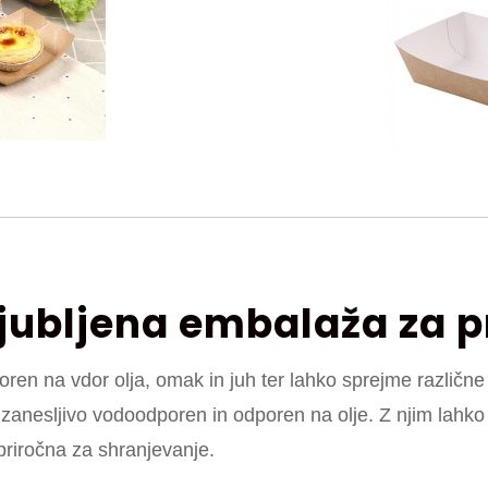
ljubljena embalaža za p
oren na vdor olja, omak in juh ter lahko sprejme različne p
zanesljivo vodoodporen in odporen na olje. Z njim lahko
priročna za shranjevanje.