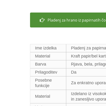
Pladenj za hrano iz papirnatih č
Ime izdelka
Pladenj za papirna
Material
Kraft papir/bel kar
Barva
Rjava, bela, prilag
Prilagoditev
Da
Posebne
Za enkratno uporab
funkcije
Izdelano iz visoko
Material
in zanesljivo upor