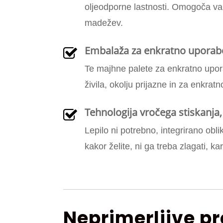
oljeodporne lastnosti. Omogoča vam 
madežev.
Embalaža za enkratno uporab
Te majhne palete za enkratno upora
živila, okolju prijazne in za enkra
Tehnologija vročega stiskanja,
Lepilo ni potrebno, integrirano obli
kakor želite, ni ga treba zlagati, ka
Neprimerljive p