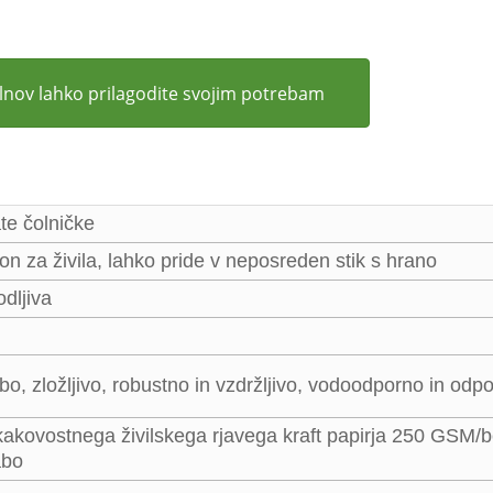
olnov lahko prilagodite svojim potrebam
te čolničke
ton za živila, lahko pride v neposreden stik s hrano
odljiva
o, zložljivo, robustno in vzdržljivo, vodoodporno in odpo
kakovostnega živilskega rjavega kraft papirja 250 GSM/b
abo