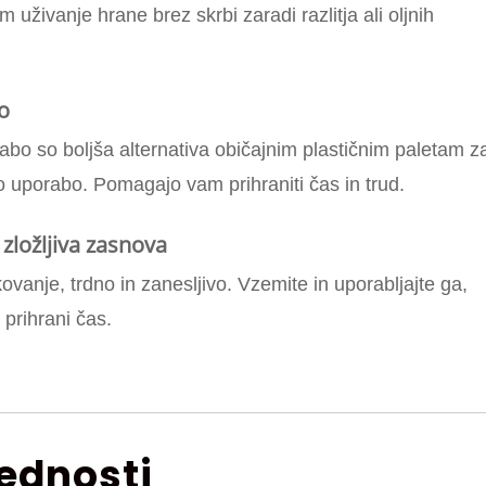
uživanje hrane brez skrbi zaradi razlitja ali oljnih
o
bo so boljša alternativa običajnim plastičnim paletam z
tno uporabo. Pomagajo vam prihraniti čas in trud.
 zložljiva zasnova
kovanje, trdno in zanesljivo. Vzemite in uporabljajte ga,
r prihrani čas.
rednosti