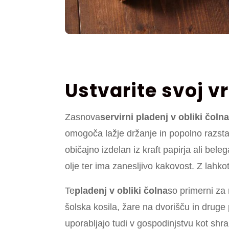
Ustvarite svoj v
Zasnova
servirni pladenj v obliki čolna
omogoča lažje držanje in popolno razstav
običajno izdelan iz kraft papirja ali bel
olje ter ima zanesljivo kakovost. Z lahko
Te
pladenj v obliki čolna
so primerni za 
šolska kosila, žare na dvorišču in druge p
uporabljajo tudi v gospodinjstvu kot sh