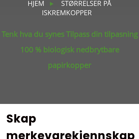
HJEM
STØRRELSER PÅ
ISKREMKOPPER
Tenk hva du synes Tilpass din tilpasning
100 % biologisk nedbrytbare
papirkopper
Skap
merkevarekjennskap