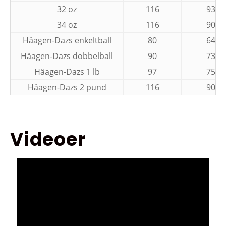
32 oz
116
93
34 oz
116
90
Häagen-Dazs enkeltball
80
64
Häagen-Dazs dobbelball
90
73
Häagen-Dazs 1 lb
97
75
Häagen-Dazs 2 pund
116
90
Videoer