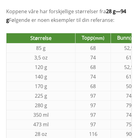
Koppene våre har forskjellige størrelser fra
28 g—94
g
Følgende er noen eksempler til din referanse:
Topp
Bunn
Størrelse
(mm)
(mm
85 g
68
52,5
3,5 oz
74
61
120 g
68
52,5
140 g
74
61
170 g
68
50
225 g
97
74
280 g
97
79
350 ml
97
74
473 ml
97
75
28 oz
116
90