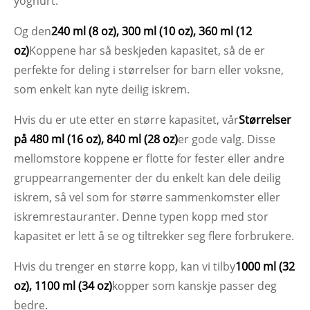
yoghurt.
Og den
240 ml (8 oz), 300 ml (10 oz), 360 ml (12
oz)
Koppene har så beskjeden kapasitet, så de er
perfekte for deling i størrelser for barn eller voksne,
som enkelt kan nyte deilig iskrem.
Hvis du er ute etter en større kapasitet, vår
Størrelser
på 480 ml (16 oz), 840 ml (28 oz)
er gode valg. Disse
mellomstore koppene er flotte for fester eller andre
gruppearrangementer der du enkelt kan dele deilig
iskrem, så vel som for større sammenkomster eller
iskremrestauranter. Denne typen kopp med stor
kapasitet er lett å se og tiltrekker seg flere forbrukere.
Hvis du trenger en større kopp, kan vi tilby
1000 ml (32
oz), 1100 ml (34 oz)
kopper som kanskje passer deg
bedre.