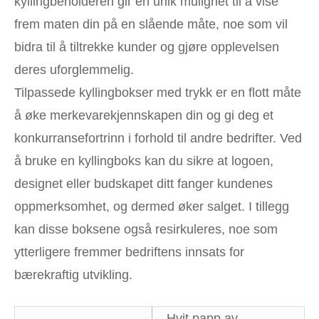
kyllingbeholderen gir en unik mulighet til å vise
frem maten din på en slående måte, noe som vil
bidra til å tiltrekke kunder og gjøre opplevelsen
deres uforglemmelig.
Tilpassede kyllingbokser med trykk er en flott måte
å øke merkevarekjennskapen din og gi deg et
konkurransefortrinn i forhold til andre bedrifter. Ved
å bruke en kyllingboks kan du sikre at logoen,
designet eller budskapet ditt fanger kundenes
oppmerksomhet, og dermed øker salget. I tillegg
kan disse boksene også resirkuleres, noe som
ytterligere fremmer bedriftens innsats for
bærekraftig utvikling.
Hvit papp av