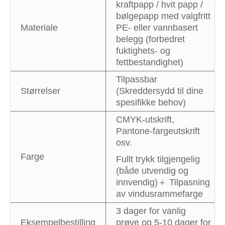
kraftpapp / hvit papp /
bølgepapp med valgfritt
Materiale
PE- eller vannbasert
belegg (forbedret
fuktighets- og
fettbestandighet)
Tilpassbar
Størrelser
(Skreddersydd til dine
spesifikke behov)
CMYK-utskrift,
Pantone-fargeutskrift
osv.
Farge
Fullt trykk tilgjengelig
(både utvendig og
innvendig)＋ Tilpasning
av vindusrammefarge
3 dager for vanlig
Eksempelbestilling
prøve og 5-10 dager for