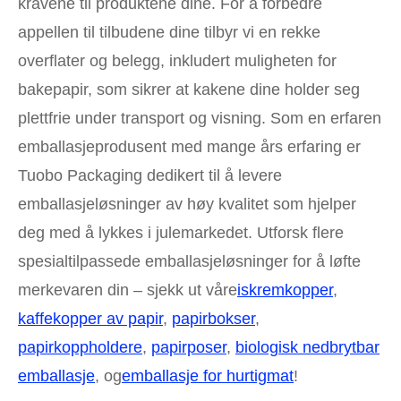
kravene til produktene dine. For å forbedre
appellen til tilbudene dine tilbyr vi en rekke
overflater og belegg, inkludert muligheten for
bakepapir, som sikrer at kakene dine holder seg
plettfrie under transport og visning. Som en erfaren
emballasjeprodusent med mange års erfaring er
Tuobo Packaging dedikert til å levere
emballasjeløsninger av høy kvalitet som hjelper
deg med å lykkes i julemarkedet. Utforsk flere
spesialtilpassede emballasjeløsninger for å løfte
merkevaren din – sjekk ut våre
iskremkopper
,
kaffekopper av papir
,
papirbokser
,
papirkoppholdere
,
papirposer
,
biologisk nedbrytbar
emballasje
, og
emballasje for hurtigmat
!