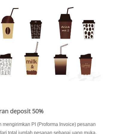
ran deposit 50%
an mengirimkan PI (Proforma Invoice) pesanan
ri total jumlah pesanan sebagai uang muka.