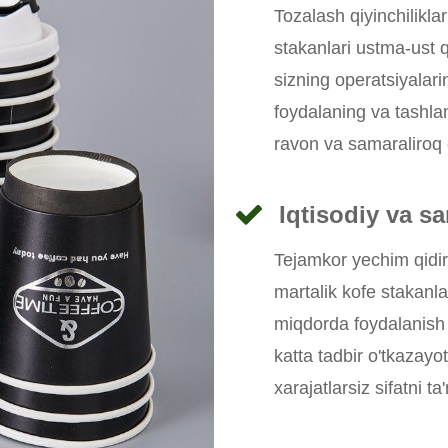
Tozalash qiyinchilikla
stakanlari ustma-ust 
sizning operatsiyalari
foydalaning va tashla
ravon va samaraliroq q
Iqtisodiy va sa
Tejamkor yechim qidi
martalik kofe stakanla
miqdorda foydalanish 
katta tadbir o'tkazayo
xarajatlarsiz sifatni ta