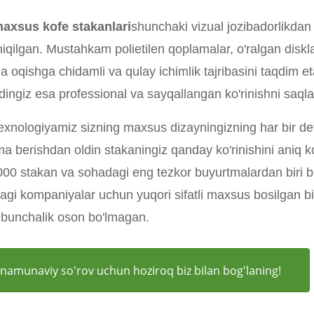
 maxsus kofe stakanlari
shunchaki vizual jozibadorlikdan k
hiqilgan. Mustahkam polietilen qoplamalar, o'ralgan diskla
ga oqishga chidamli va qulay ichimlik tajribasini taqdim et
dingiz esa professional va sayqallangan ko'rinishni saqla
texnologiyamiz sizning maxsus dizayningizning har bir deta
ma berishdan oldin stakaningiz qanday ko'rinishini aniq k
 000 stakan va sohadagi eng tezkor buyurtmalardan biri bi
agi kompaniyalar uchun yuqori sifatli maxsus bosilgan bir
 bunchalik oson bo'lmagan.
va namunaviy so'rov uchun hoziroq biz bilan bog'laning!