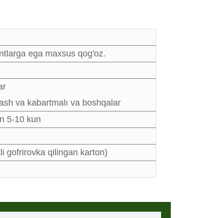
antlarga ega maxsus qog'oz.
ar
plash va kabartmalı va boshqalar
n 5-10 kun
i gofrirovka qilingan karton)