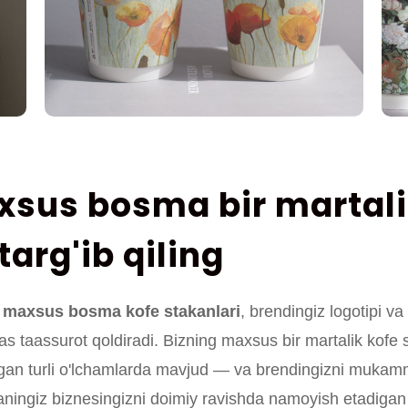
xsus bosma bir martali
targ'ib qiling
an maxsus bosma kofe stakanlari
, brendingiz logotipi va
lmas taassurot qoldiradi. Bizning maxsus bir martalik kofe
lgan turli o'lchamlarda mavjud — va brendingizni mukamm
ningiz biznesingizni doimiy ravishda namoyish etadigan 