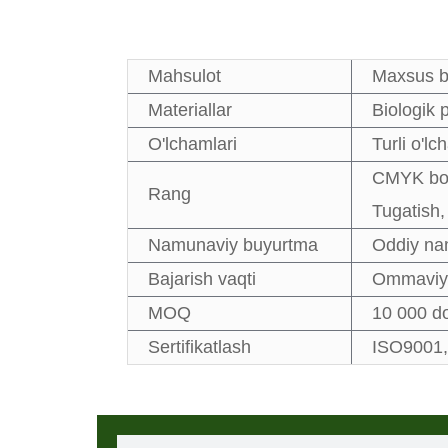
Mahsulot
Maxsus bo
Materiallar
Biologik 
O'lchamlari
Turli o'l
CMYK bosi
Rang
Tugatish,
Namunaviy buyurtma
Oddiy na
Bajarish vaqti
Ommaviy 
MOQ
10 000 do
Sertifikatlash
ISO9001,