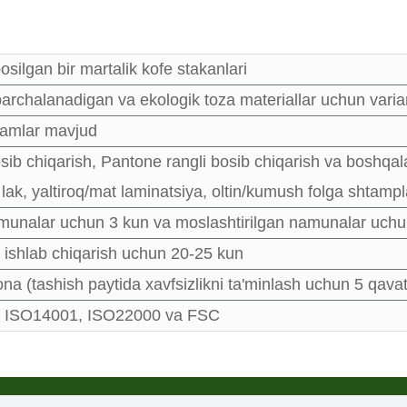
silgan bir martalik kofe stakanlari
parchalanadigan va ekologik toza materiallar uchun vari
chamlar mavjud
b chiqarish, Pantone rangli bosib chiqarish va boshqal
 lak, yaltiroq/mat laminatsiya, oltin/kumush folga shtam
munalar uchun 3 kun va moslashtirilgan namunalar uchu
ishlab chiqarish uchun 20-25 kun
na (tashish paytida xavfsizlikni ta'minlash uchun 5 qavatl
 ISO14001, ISO22000 va FSC