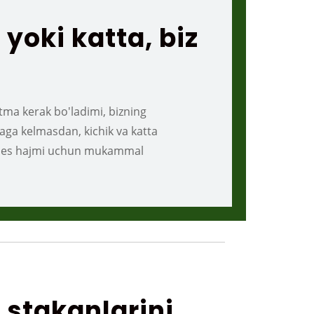
oki katta, biz
tma kerak bo'ladimi, bizning
aga kelmasdan, kichik va katta
znes hajmi uchun mukammal
 stakanlarini