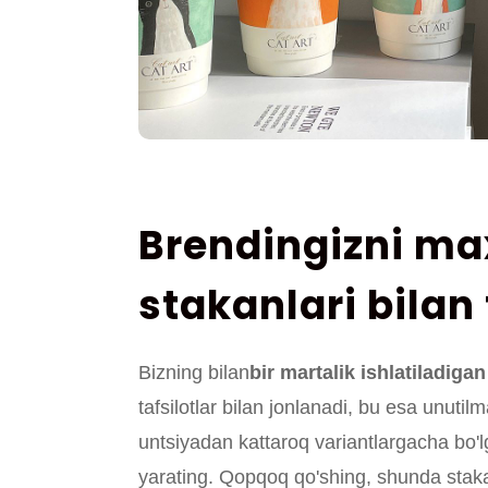
Brendingizni ma
stakanlari bilan 
Bizning bilan
bir martalik ishlatiladig
tafsilotlar bilan jonlanadi, bu esa unuti
untsiyadan kattaroq variantlargacha bo'
yarating. Qopqoq qo'shing, shunda staka