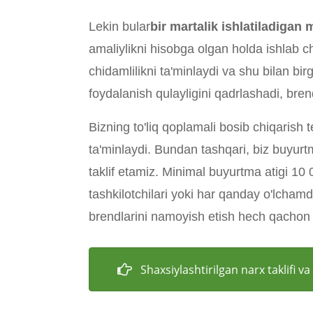
Lekin bular
bir martalik ishlatiladigan
amaliylikni hisobga olgan holda ishlab c
chidamlilikni ta'minlaydi va shu bilan bir
foydalanish qulayligini qadrlashadi, bren
Bizning to'liq qoplamali bosib chiqarish 
ta'minlaydi. Bundan tashqari, biz buyurt
taklif etamiz. Minimal buyurtma atigi 10
tashkilotchilari yoki har qanday o'lchamd
brendlarini namoyish etish hech qachon
Shaxsiylashtirilgan narx taklifi 