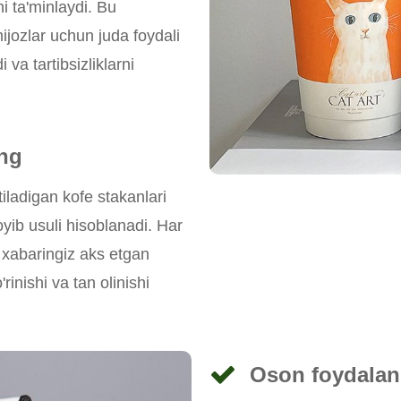
ni ta'minlaydi. Bu
ijozlar uchun juda foydali
i va tartibsizliklarni
ing
iladigan kofe stakanlari
yib usuli hisoblanadi. Har
a xabaringiz aks etgan
rinishi va tan olinishi
Oson foydalan