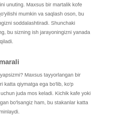
rini unuting. Maxsus bir martalik kofe
qo'yilishi mumkin va saqlash oson, bu
ngizni soddalashtiradi. Shunchaki
ng, bu sizning ish jarayoningizni yanada
iladi.
marali
ryapsizmi? Maxsus tayyorlangan bir
ri katta qiymatga ega bo'lib, ko'p
uchun juda mos keladi. Kichik kafe yoki
tgan bo'lsangiz ham, bu stakanlar katta
'minlaydi.