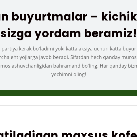
 buyurtmalar – kichik y
sizga yordam beramiz!
k partiya kerak bo'ladimi yoki katta aksiya uchun katta buyur
cha ehtiyojlarga javob beradi. Sifatdan hech qanday muros
 moslashuvchanligidan bahramand bo'ling. Har qanday bi
yechimni oling!
latiladigan maxsus kofe