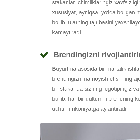
stakanlar ichimliklaringiz xavfsizligi
xususiyat, ayniqsa, yo'lda bo'lgan m
bo'lib, ularning tajribasini yaxshilayd
kamaytiradi.
Brendingizni rivojlantir
Buyurtma asosida bir martalik ishlat
brendingizni namoyish etishning ajo
bir stakanda sizning logotipingiz v
bo'lib, har bir qultumni brendning ko'
uchun imkoniyatga aylantiradi.