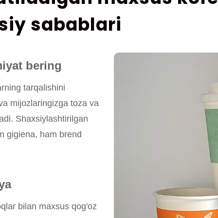
siy sabablari
iyat bering
rning tarqalishini
va mijozlaringizga toza va
tadi. Shaxsiylashtirilgan
am gigiena, ham brend
ya
oqlar bilan maxsus qog'oz