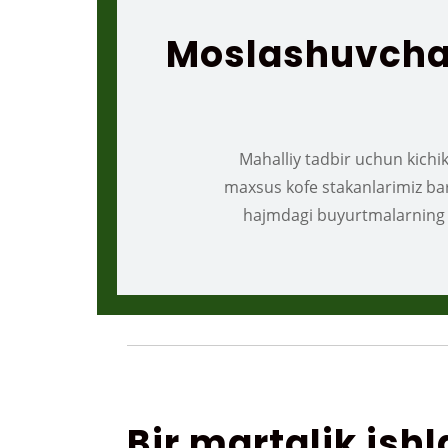
Moslashuvchan
Mahalliy tadbir uchun kichi
maxsus kofe stakanlarimiz bar
hajmdagi buyurtmalarning
Bir martalik ish