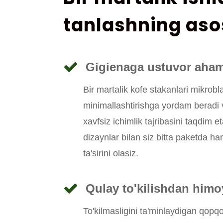
tanlashning aso
Gigienaga ustuvor aham
Bir martalik kofe stakanlari mikrobla
minimallashtirishga yordam beradi 
xavfsiz ichimlik tajribasini taqdim e
dizaynlar bilan siz bitta paketda h
ta'sirini olasiz.
Qulay to'kilishdan himo
To'kilmasligini ta'minlaydigan qopq