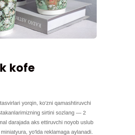
k kofe
 tasvirlari yorqin, ko'zni qamashtiruvchi
 stakanlarimizning sirtini sozlang — 2
al darajada aks ettiruvchi noyob uslub
miniatyura, yo'lda reklamaga aylanadi.