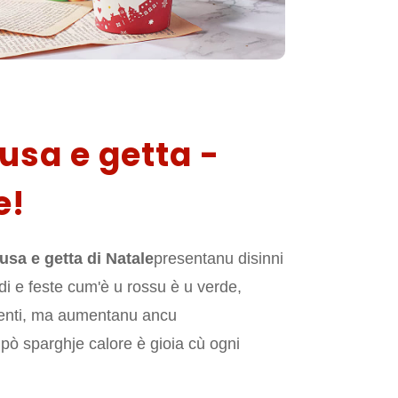
 usa e getta -
e!
 usa e getta di Natale
presentanu disinni
di e feste cum'è u rossu è u verde,
raenti, ma aumentanu ancu
 pò sparghje calore è gioia cù ogni