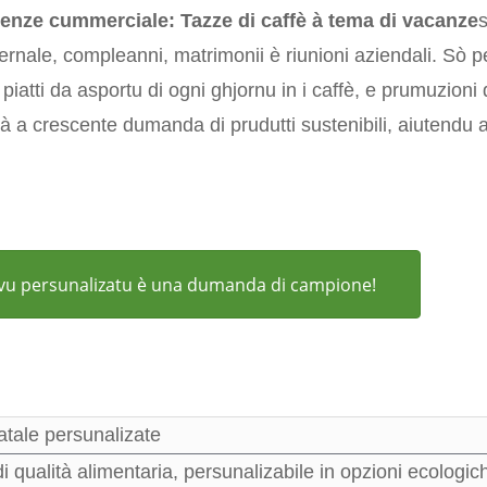
igenze cummerciale:
Tazze di caffè à tema di vacanze
s
ernale, compleanni, matrimonii è riunioni aziendali. Sò per
piatti da asportu di ogni ghjornu in i caffè, e prumuzioni 
 à a crescente dumanda di prudutti sustenibili, aiutendu a 
ivu persunalizatu è una dumanda di campione!
atale persunalizate
qualità alimentaria, persunalizabile in opzioni ecologiche