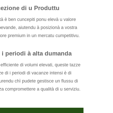
cezione di u Produttu
lità è ben cuncepiti ponu elevà u valore
 bevande, aiutendu à posizionà a vostra
itore premium in un mercatu cumpetitivu.
r i periodi à alta dumanda
fficiente di volumi elevati, queste tazze
e di i periodi di vacanze intensi è di
icurendu chì pudete gestisce un flussu di
za compromettere a qualità di u serviziu.