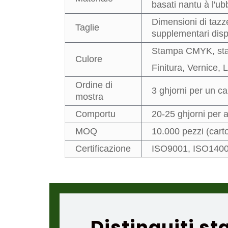
basati nantu à l'ubbi
Dimensioni di tazz
Taglie
supplementari disp
Stampa CMYK, stam
Culore
Finitura, Vernice,
Ordine di
3 ghjorni per un c
mostra
Comportu
20-25 ghjorni per 
MOQ
10.000 pezzi (carto
Certificazione
ISO9001, ISO1400
Distinguiti st