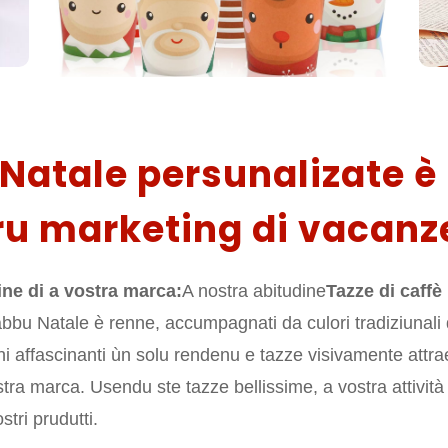
 Natale persunalizate è
u marketing di vacanz
ne di a vostra marca:
A nostra abitudine
Tazze di caffè
abbu Natale è renne, accumpagnati da culori tradiziunali 
nni affascinanti ùn solu rendenu e tazze visivamente att
stra marca. Usendu ste tazze bellissime, a vostra attività
stri prudutti.