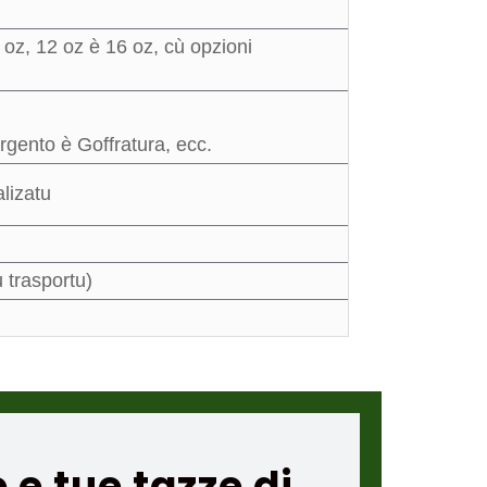
oz, 12 oz è 16 oz, cù opzioni
gento è Goffratura, ecc.
lizatu
 trasportu)
 e tue tazze di