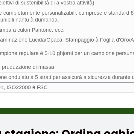
ettivi di sustenibilità di a vostra attività)
e cumpletamente persunalizabili, cumprese e standard 8 
unibili nantu à dumanda.
pa a culori Pantone, ecc.
 Laminazione Lucida/Opaca, Stampaggio à Foglia d'Oro/Ar
ampione regulare è 5-10 ghjorni per un campione persuna
a pruduzzione di massa
ne ondulatu à 5 strati per assicurà a sicurezza durante u
1, ISO22000 è FSC
a stagione: Ordina oghje