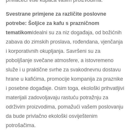
privlačeći više kupaca vašim proizvodima.
Svestrane primjene za različite poslovne
potrebe:
Šoljice za kafu s prazničnom
tematikom
Idealni su za niz događaja, od božićnih
zabava do zimskih proslava, rođendana, vjenčanja
i korporativnih okupljanja. Savršeni su za
poboljšanje svečane atmosfere, a istovremeno
služe i u praktične svrhe za svakodnevnu dostavu
hrane u kafićima, promocije kompanija za praznike
i posebne događaje. Osim toga, ekološki prihvatljivi
materijali zadovoljavaju rastuću potražnju za
održivim proizvodima, pomažući vašem poslovanju
da bude privlačno ekološki osviještenim
potrošačima.