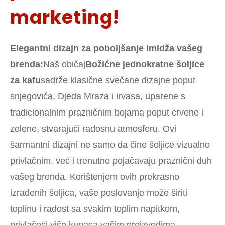
marketing!
Elegantni dizajn za poboljšanje imidža vašeg
brenda:
Naš običaj
Božićne jednokratne šoljice
za kafu
sadrže klasične svečane dizajne poput
snjegovića, Djeda Mraza i irvasa, uparene s
tradicionalnim prazničnim bojama poput crvene i
zelene, stvarajući radosnu atmosferu. Ovi
šarmantni dizajni ne samo da čine šoljice vizualno
privlačnim, već i trenutno pojačavaju praznični duh
vašeg brenda. Korištenjem ovih prekrasno
izrađenih šoljica, vaše poslovanje može širiti
toplinu i radost sa svakim toplim napitkom,