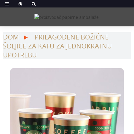
DOM
PRILAGOĐENE BOŽIĆNE
ŠOLJICE ZA KAFU ZA JEDNOKRATNU
UPOTREBU