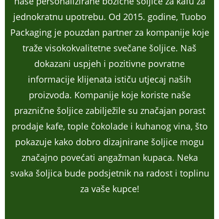
naše personalizirane božićne šoljice za kafu za
jednokratnu upotrebu. Od 2015. godine, Tuobo
Packaging je pouzdan partner za kompanije koje
traže visokokvalitetne svečane šoljice. Naš
dokazani uspjeh i pozitivne povratne
informacije klijenata ističu utjecaj naših
proizvoda. Kompanije koje koriste naše
praznične šoljice zabilježile su značajan porast
prodaje kafe, tople čokolade i kuhanog vina, što
pokazuje kako dobro dizajnirane šoljice mogu
značajno povećati angažman kupaca. Neka
svaka šoljica bude podsjetnik na radost i toplinu
za vaše kupce!