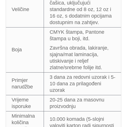
čašica, uključujući
Veličine
standardne od 8 oz, 12 oz i
16 oz, s dodatnim opcijama
dostupnim na zahtjev.
CMYK štampa, Pantone
štampa u boji, itd.
Završna obrada, lakiranje,
Boja
sjajna/mat laminacija,
utiskivanje i reljef
zlatne/srebrne folije itd.
3 dana za redovni uzorak i 5-
Primjer
10 dana za prilagođeni
narudžbe
uzorak
Vrijeme
20-25 dana za masovnu
isporuke
proizvodnju
Minimalna
10.000 komada (5-slojni
količina
valoviti karton radi sigurnosti