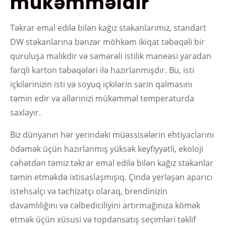
mükəmməldir
Təkrar emal edilə bilən kağız stəkanlarımız, standart
DW stəkanlarına bənzər möhkəm ikiqat təbəqəli bir
quruluşa malikdir və səmərəli istilik maneəsi yaradan
fərqli karton təbəqələri ilə hazırlanmışdır. Bu, isti
içkilərinizin isti və soyuq içkilərin sərin qalmasını
təmin edir və əllərinizi mükəmməl temperaturda
saxlayır.
Biz dünyanın hər yerindəki müəssisələrin ehtiyaclarını
ödəmək üçün hazırlanmış yüksək keyfiyyətli, ekoloji
cəhətdən təmiz təkrar emal edilə bilən kağız stəkanlar
təmin etməkdə ixtisaslaşmışıq. Çində yerləşən aparıcı
istehsalçı və təchizatçı olaraq, brendinizin
davamlılığını və cəlbediciliyini artırmağınıza kömək
etmək üçün xüsusi və topdansatış seçimləri təklif