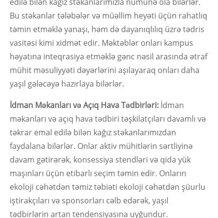
edilə bilən kağız stəkanlarımızla nümunə ola bilərlər.
Bu stəkanlar tələbələr və müəllim heyəti üçün rahatlıq
təmin etməklə yanaşı, həm də dayanıqlılıq üzrə tədris
vasitəsi kimi xidmət edir. Məktəblər onları kampus
həyatına inteqrasiya etməklə gənc nəsil arasında ətraf
mühit məsuliyyəti dəyərlərini aşılayaraq onları daha
yaşıl gələcəyə hazırlaya bilərlər.
İdman Məkanları və Açıq Hava Tədbirləri:
İdman
məkanları və açıq hava tədbiri təşkilatçıları davamlı və
təkrar emal edilə bilən kağız stəkanlarımızdan
faydalana bilərlər. Onlar aktiv mühitlərin sərtliyinə
davam gətirərək, konsessiya stendləri və qida yük
maşınları üçün etibarlı seçim təmin edir. Onların
ekoloji cəhətdən təmiz təbiəti ekoloji cəhətdən şüurlu
iştirakçıları və sponsorları cəlb edərək, yaşıl
tədbirlərin artan tendensiyasına uyğundur.