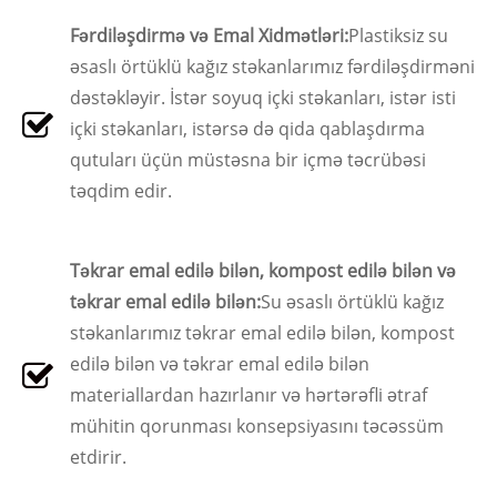
Fərdiləşdirmə və Emal Xidmətləri:
Plastiksiz su
əsaslı örtüklü kağız stəkanlarımız fərdiləşdirməni
dəstəkləyir. İstər soyuq içki stəkanları, istər isti
içki stəkanları, istərsə də qida qablaşdırma
qutuları üçün müstəsna bir içmə təcrübəsi
təqdim edir.
Təkrar emal edilə bilən, kompost edilə bilən və
təkrar emal edilə bilən:
Su əsaslı örtüklü kağız
stəkanlarımız təkrar emal edilə bilən, kompost
edilə bilən və təkrar emal edilə bilən
materiallardan hazırlanır və hərtərəfli ətraf
mühitin qorunması konsepsiyasını təcəssüm
etdirir.