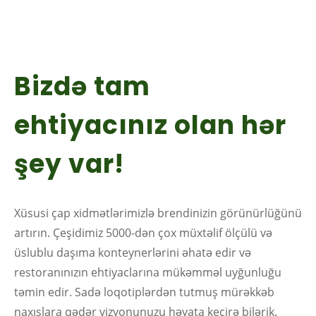
Bizdə tam
ehtiyacınız olan hər
şey var!
Xüsusi çap xidmətlərimizlə brendinizin görünürlüğünü
artırın. Çeşidimiz 5000-dən çox müxtəlif ölçülü və
üslublu daşıma konteynerlərini əhatə edir və
restoranınızın ehtiyaclarına mükəmməl uyğunluğu
təmin edir. Sadə loqotiplərdən tutmuş mürəkkəb
naxışlara qədər vizyonunuzu həyata keçirə bilərik.