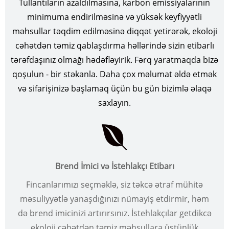
Tullantıların azaldılmasına, karbon emissiyalarının
minimuma endirilməsinə və yüksək keyfiyyətli
məhsullar təqdim edilməsinə diqqət yetirərək, ekoloji
cəhətdən təmiz qablaşdırma həllərində sizin etibarlı
tərəfdaşınız olmağı hədəfləyirik. Fərq yaratmaqda bizə
qoşulun - bir stəkanla. Daha çox məlumat əldə etmək
və sifarişinizə başlamaq üçün bu gün bizimlə əlaqə
saxlayın.
Brend İmici və İstehlakçı Etibarı
Fincanlarımızı seçməklə, siz təkcə ətraf mühitə
məsuliyyətlə yanaşdığınızı nümayiş etdirmir, həm
də brend imicinizi artırırsınız. İstehlakçılar getdikcə
ekoloji cəhətdən təmiz məhsullara üstünlük