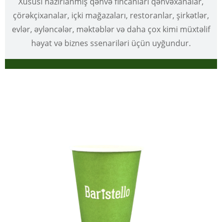
Xüsusi hazırlanmış qəhvə fincanları qəhvəxanalar,
çörəkçixanalar, içki mağazaları, restoranlar, şirkətlər,
evlər, əyləncələr, məktəblər və daha çox kimi müxtəlif
həyat və biznes ssenariləri üçün uyğundur.