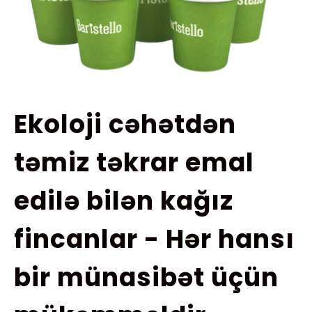
Ekoloji cəhətdən
təmiz təkrar emal
edilə bilən kağız
fincanlar - Hər hansı
bir münasibət üçün