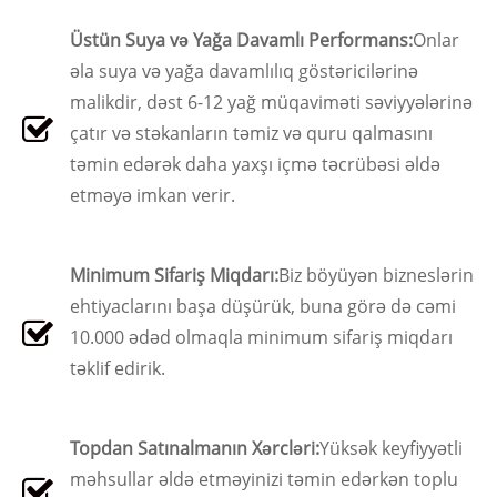
Üstün Suya və Yağa Davamlı Performans:
Onlar
əla suya və yağa davamlılıq göstəricilərinə
malikdir, dəst 6-12 yağ müqaviməti səviyyələrinə
çatır və stəkanların təmiz və quru qalmasını
təmin edərək daha yaxşı içmə təcrübəsi əldə
etməyə imkan verir.
Minimum Sifariş Miqdarı:
Biz böyüyən bizneslərin
ehtiyaclarını başa düşürük, buna görə də cəmi
10.000 ədəd olmaqla minimum sifariş miqdarı
təklif edirik.
Topdan Satınalmanın Xərcləri:
Yüksək keyfiyyətli
məhsullar əldə etməyinizi təmin edərkən toplu