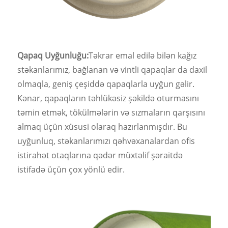
Qapaq Uyğunluğu:
Təkrar emal edilə bilən kağız
stəkanlarımız, bağlanan və vintli qapaqlar da daxil
olmaqla, geniş çeşiddə qapaqlarla uyğun gəlir.
Kənar, qapaqların təhlükəsiz şəkildə oturmasını
təmin etmək, tökülmələrin və sızmaların qarşısını
almaq üçün xüsusi olaraq hazırlanmışdır. Bu
uyğunluq, stəkanlarımızı qəhvəxanalardan ofis
istirahət otaqlarına qədər müxtəlif şəraitdə
istifadə üçün çox yönlü edir.