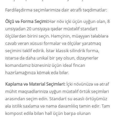
Fərdiləşdirmə seçimlərimizə dair ətraflı təqdimatlar:
Ölçü və Forma Seçimi:
Hər növ içki üçün uyğun olan, 8
unsiyadan 20 unsiyaya qədər müxtəlif standart
ölçülərdən birini seçin. Həmçinin, müəyyən tələblərə
cavab verən xüsusi formalar və ölçülər yaratmaq
seçimini təklif edirik. İstər klassik silindrik forma,
istərsə də daha unikal bir şey olsun, dizaynerlər
komandamız biznesiniz üçün ideal fincan
hazırlamağınıza kömək edə bilər.
Kaplama və Material Seçimləri:
İçki növünüzə və ətraf
mühit məqsədlərinizə uyğun müxtəlif örtük seçimləri
arasından seçim edin. Standart su əsaslı örtüyümüz
əla istilik saxlama və nəmə davamlılıq təmin edir. Tam
kompost edilə bilən həll üçün bərpa olunan