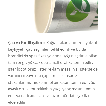
Çap və Fərdiləşdirmə:
Kağız stəkanlarımızda yüksək
keyfiyyətli çap seçimləri təklif edirik və bu da
brendinizin spesifikasiyalarına uyğunlaşdırıla bilən
tam rəngli, yüksək qətnaməli qrafika təmin edir.
İstər loqotipinizi, istər reklam mesajınızı, istərsə də
yaradıcı dizaynınızı çap etmək istəsəniz,
stəkanlarımız mükəmməl bir kətan təmin edir. Su
əsaslı örtük, mürəkkəbin yaxşı yapışmasını təmin
edir və nəticədə canlı və uzunmüddətli şəkillər
əldə edilir.