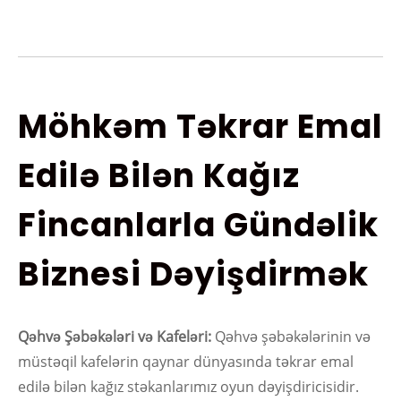
Möhkəm Təkrar Emal
Edilə Bilən Kağız
Fincanlarla Gündəlik
Biznesi Dəyişdirmək
Qəhvə Şəbəkələri və Kafeləri:
Qəhvə şəbəkələrinin və
müstəqil kafelərin qaynar dünyasında təkrar emal
edilə bilən kağız stəkanlarımız oyun dəyişdiricisidir.