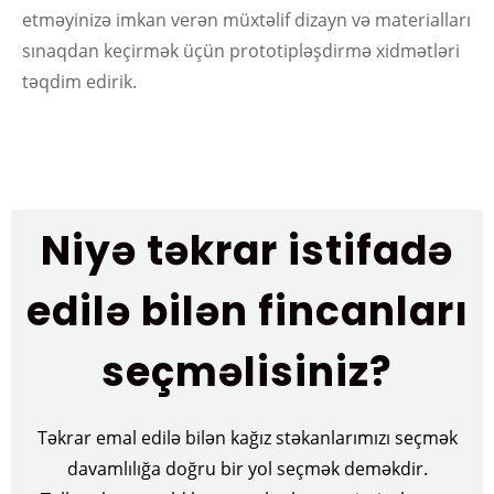
etməyinizə imkan verən müxtəlif dizayn və materialları
sınaqdan keçirmək üçün prototipləşdirmə xidmətləri
təqdim edirik.
Niyə təkrar istifadə
edilə bilən fincanları
seçməlisiniz?
Təkrar emal edilə bilən kağız stəkanlarımızı seçmək
davamlılığa doğru bir yol seçmək deməkdir.