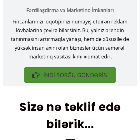
Fərdiləşdirmə və Marketinq İmkanları
Fincanlarınızı loqotipinizi nümayiş etdirən reklam
lövhələrinə çevirə bilərsiniz. Bu, yalnız brendin
tanınmasını artırmaqla yanaşı, həm də xüsusilə də
yüksək insan axını olan bizneslər üçün səmərəli
marketinq vasitəsi kimi xidmət edir.
İNDİ SORĞU GÖNDƏRİN
Sizə nə təklif edə
bilərik...