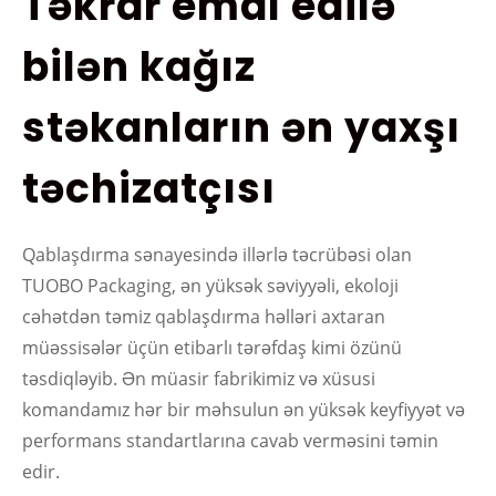
Təkrar emal edilə
bilən kağız
stəkanların ən yaxşı
təchizatçısı
Qablaşdırma sənayesində illərlə təcrübəsi olan
TUOBO Packaging, ən yüksək səviyyəli, ekoloji
cəhətdən təmiz qablaşdırma həlləri axtaran
müəssisələr üçün etibarlı tərəfdaş kimi özünü
təsdiqləyib. Ən müasir fabrikimiz və xüsusi
komandamız hər bir məhsulun ən yüksək keyfiyyət və
performans standartlarına cavab verməsini təmin
edir.