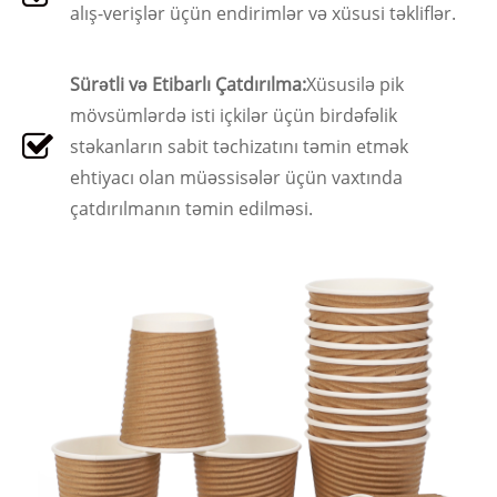
alış-verişlər üçün endirimlər və xüsusi təkliflər.
Sürətli və Etibarlı Çatdırılma:
Xüsusilə pik
mövsümlərdə isti içkilər üçün birdəfəlik
stəkanların sabit təchizatını təmin etmək
ehtiyacı olan müəssisələr üçün vaxtında
çatdırılmanın təmin edilməsi.