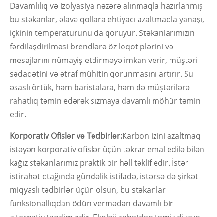
Davamlılıq və izolyasiya nəzərə alınmaqla hazırlanmış
bu stəkanlar, əlavə qollara ehtiyacı azaltmaqla yanaşı,
içkinin temperaturunu da qoruyur. Stəkanlarımızın
fərdiləşdirilməsi brendlərə öz loqotiplərini və
mesajlarını nümayiş etdirməyə imkan verir, müştəri
sədaqətini və ətraf mühitin qorunmasını artırır. Su
əsaslı örtük, həm baristalara, həm də müştərilərə
rahatlıq təmin edərək sızmaya davamlı möhür təmin
edir.
Korporativ Ofislər və Tədbirlər:
Karbon izini azaltmaq
istəyən korporativ ofislər üçün təkrar emal edilə bilən
kağız stəkanlarımız praktik bir həll təklif edir. İstər
istirahət otağında gündəlik istifadə, istərsə də şirkət
miqyaslı tədbirlər üçün olsun, bu stəkanlar
funksionallıqdan ödün vermədən davamlı bir