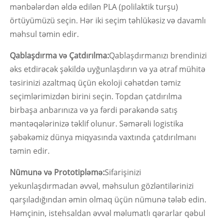
mənbələrdən əldə edilən PLA (polilaktik turşu)
örtüyümüzü seçin. Hər iki seçim təhlükəsiz və davamlı
məhsul təmin edir.
Qablaşdırma və Çatdırılma:
Qablaşdırmanızı brendinizi
əks etdirəcək şəkildə uyğunlaşdırın və ya ətraf mühitə
təsirinizi azaltmaq üçün ekoloji cəhətdən təmiz
seçimlərimizdən birini seçin. Topdan çatdırılma
birbaşa anbarınıza və ya fərdi pərakəndə satış
məntəqələrinizə təklif olunur. Səmərəli logistika
şəbəkəmiz dünya miqyasında vaxtında çatdırılmanı
təmin edir.
Nümunə və Prototipləmə:
Sifarişinizi
yekunlaşdırmadan əvvəl, məhsulun gözləntilərinizi
qarşıladığından əmin olmaq üçün nümunə tələb edin.
Həmçinin, istehsaldan əvvəl məlumatlı qərarlar qəbul