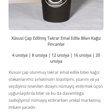
Xüsusi Çap Edilmiş Təkrar Emal Edilə Bilən Kağız
Fincanlar
4 unsiya | 8 unsiya | 12 unsiya | 16 unsiya | 20
unsiya
Xüsusi çap olunmuş təkrar emal edilə bilən kağız
stəkanlarımız şirkətinizin loqotipini, şüarını və ya
seçdiyiniz istənilən dizaynı nümayiş etdirmək üçün
uyğunlaşdırıla bilər və bu da davamlılığa
sadiqliyinizi nümayiş etdirərkən unikal marketinq
imkanı yaradır.