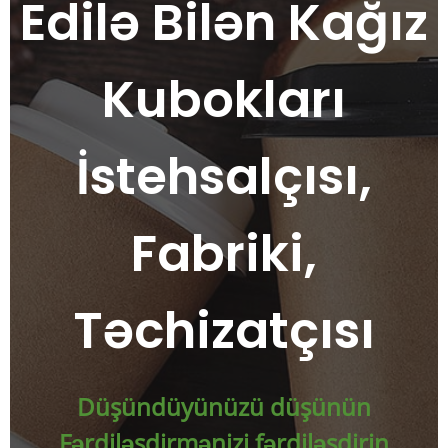
Edilə Bilən Kağız
Kubokları
İstehsalçısı,
Fabriki,
Təchizatçısı
Düşündüyünüzü düşünün
Fərdiləşdirmənizi fərdiləşdirin