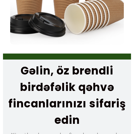
Gəlin, öz brendli
birdəfəlik qəhvə
fincanlarınızı sifariş
edin