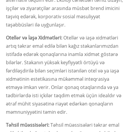
alternativ təqdim edir. Ekoloji cəhətdən təmiz dizayn,
işçilər və ziyarətçilər arasında müsbət brend imicini
təşviq edərək, korporativ sosial məsuliyyət
təşəbbüsləri ilə uyğunlaşır.
Otellər və İaşə Xidmətləri:
Otellər və iaşə xidmətləri
artıq təkrar emal edilə bilən kağız stəkanlarımızdan
istifadə edərək qonaqlarına inamla xidmət göstərə
bilərlər. Stəkanın yüksək keyfiyyətli örtüyü və
fərdiləşdirilə bilən seçimləri istənilən otel və ya iaşə
xidmətinin estetikasına mükəmməl inteqrasiya
etməyə imkan verir. Onlar qonaq otaqlarında və ya
tədbirlərdə isti içkilər təqdim etmək üçün idealdır və
ətraf mühit siyasətinə riayət edərkən qonaqların
məmnuniyyətini təmin edir.
Təhsil müəssisələri:
Təhsil müəssisələri təkrar emal