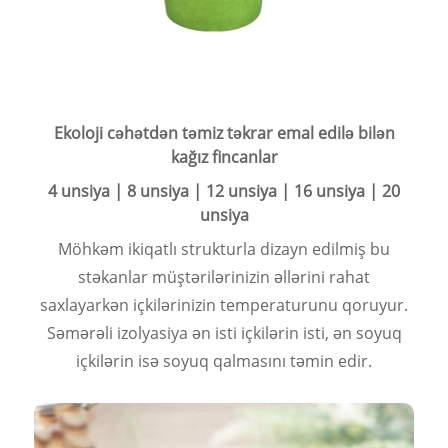
Ekoloji cəhətdən təmiz təkrar emal edilə bilən
kağız fincanlar
4 unsiya | 8 unsiya | 12 unsiya | 16 unsiya | 20
unsiya
Möhkəm ikiqatlı strukturla dizayn edilmiş bu
stəkanlar müştərilərinizin əllərini rahat
saxlayarkən içkilərinizin temperaturunu qoruyur.
Səmərəli izolyasiya ən isti içkilərin isti, ən soyuq
içkilərin isə soyuq qalmasını təmin edir.