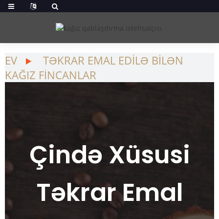
EV
TƏKRAR EMAL EDILƏ BILƏN
KAĞIZ FINCANLAR
Çində Xüsusi
Təkrar Emal