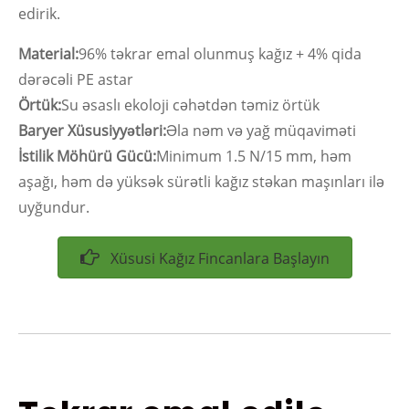
edirik.
Material:
96% təkrar emal olunmuş kağız + 4% qida
dərəcəli PE astar
Örtük:
Su əsaslı ekoloji cəhətdən təmiz örtük
Baryer Xüsusiyyətləri:
Əla nəm və yağ müqaviməti
İstilik Möhürü Gücü:
Minimum 1.5 N/15 mm, həm
aşağı, həm də yüksək sürətli kağız stəkan maşınları ilə
uyğundur.
Xüsusi Kağız Fincanlara Başlayın