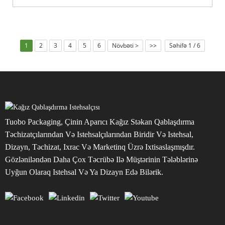
1
2
3
4
5
6
Növbəti >
>>
Səhifə 1 / 6
Tuobo Packaging, Çinin Aparıcı Kağız Stəkan Qablaşdırma
Təchizatçılarından Və Istehsalçılarından Biridir Və Istehsal,
Dizayn, Təchizat, Ixrac Və Marketinq Üzrə Ixtisaslaşmışdır.
Gözləniləndən Daha Çox Təcrübə Ilə Müştərinin Tələblərinə
Uyğun Olaraq Istehsal Və Ya Dizayn Edə Bilərik.