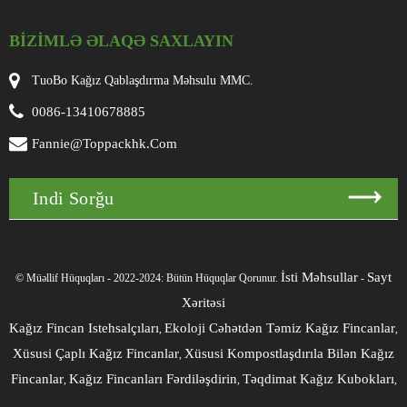
BIZIMLƏ ƏLAQƏ SAXLAYIN
TuoBo Kağız Qablaşdırma Məhsulu MMC.
0086-13410678885
Fannie@toppackhk.com
Indi Sorğu
İsti Məhsullar
Sayt
© Müəllif Hüquqları - 2022-2024: Bütün Hüquqlar Qorunur.
-
Xəritəsi
Kağız Fincan Istehsalçıları
Ekoloji Cəhətdən Təmiz Kağız Fincanlar
,
,
Xüsusi Çaplı Kağız Fincanlar
Xüsusi Kompostlaşdırıla Bilən Kağız
,
Fincanlar
Kağız Fincanları Fərdiləşdirin
Təqdimat Kağız Kubokları
,
,
,