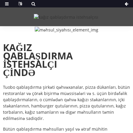
KAĞIZ
QABLAŞDIRMA
İSTEHSALÇI
ÇINDƏ
Tuobo qablaşdırma şirkəti qəhvəxanalar, pizza dükanları, bütün
restoranlar və çörək bişirmə müəssisələri və s. üçün birdəfəlik
qablaşdırmaların, o cümlədən qəhvə kağızı stəkanlarının, içki
stəkanlarının, hamburger qutularının, pizza qutularının, kağız
torbaların, kağız samanların və digər məhsulların təmin
edilməsinə sadiqdir.
Bütün qablaşdırma məhsulları yaşıl və ətraf mühitin