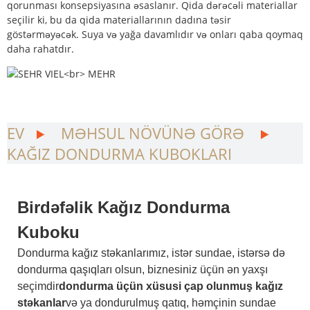
qorunması konsepsiyasına əsaslanır. Qida dərəcəli materiallar
seçilir ki, bu da qida materiallarının dadına təsir
göstərməyəcək. Suya və yağa davamlıdır və onları qaba qoymaq
daha rahatdır.
EV
MƏHSUL NÖVÜNƏ GÖRƏ
KAĞIZ DONDURMA KUBOKLARI
Birdəfəlik Kağız Dondurma
Kuboku
Dondurma kağız stəkanlarımız, istər sundae, istərsə də
dondurma qaşıqları olsun, biznesiniz üçün ən yaxşı
seçimdir
dondurma üçün xüsusi çap olunmuş kağız
stəkanlar
və ya dondurulmuş qatıq, həmçinin sundae