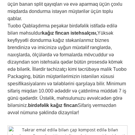
üçün banan split qayıqları və evə aparmaq üçün çoxlu
miqdarda dondurma istəyən müştərilər üçün toplu
qablar.
Tuobo Qablaşdırma peşəkar birdəfəlik istifadə edilə
bilən məhsuldur
kağız fincan istehsalçısı,
Yüksək
keyfiyyətli dondurma kağız stəkanlarımız biznes
brendinizə və imicinizə uyğun müxtəlif rənglərdə,
naxışlarda, ölçülərdə və formalarda mövcuddur və
dizayndan son istehsala qədər bütün prosesdə kömək
edə bilərik. İllərdir təchizatçı kimi təcrübəyə malik Tuobo
Packaging, bütün müştərilərimizin istənilən xüsusi
spesifikasiyalarını və tələblərini qarşılaya bilir. Minimum
sifariş miqdarı 10.000 ədəddir və çatdırılma müddəti 7 iş
günü qədərdir. Üstəlik, məhsulunuzu əvvəlcədən görə
bilərsiniz.
birdəfəlik kağız fincan
Sifariş verməzdən
əvvəl nümunə şəklində dizaynlar!