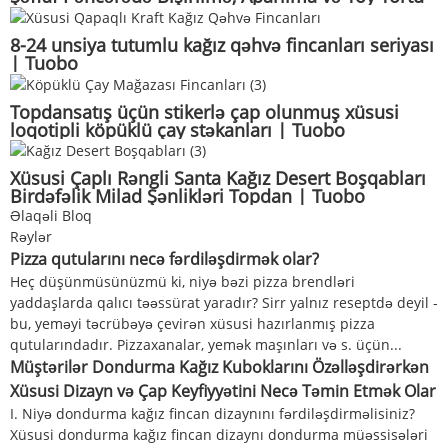
| Tuobo
8-24 unsiya tutumlu kağız qəhvə fincanları seriyası
| Tuobo
Topdansatış üçün stikerlə çap olunmuş xüsusi
loqotipli köpüklü çay stəkanları | Tuobo
Xüsusi Çaplı Rəngli Santa Kağız Desert Boşqabları
Birdəfəlik Milad Şənlikləri Topdan | Tuobo
Əlaqəli Bloq
Rəylər
Pizza qutularını necə fərdiləşdirmək olar?
Heç düşünmüsünüzmü ki, niyə bəzi pizza brendləri
yaddaşlarda qalıcı təəssürat yaradır? Sirr yalnız reseptdə deyil -
bu, yeməyi təcrübəyə çevirən xüsusi hazırlanmış pizza
qutularındadır. Pizzaxanalar, yemək maşınları və s. üçün...
Müştərilər Dondurma Kağız Kuboklarını Özəlləşdirərkən
Xüsusi Dizayn və Çap Keyfiyyətini Necə Təmin Etmək Olar
I. Niyə dondurma kağız fincan dizaynını fərdiləşdirməlisiniz?
Xüsusi dondurma kağız fincan dizaynı dondurma müəssisələri