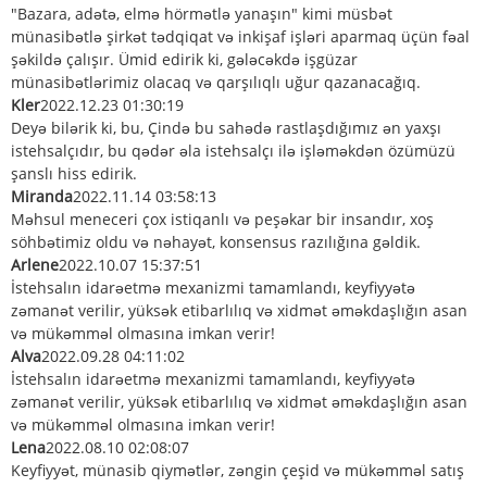
"Bazara, adətə, elmə hörmətlə yanaşın" kimi müsbət
münasibətlə şirkət tədqiqat və inkişaf işləri aparmaq üçün fəal
şəkildə çalışır. Ümid edirik ki, gələcəkdə işgüzar
münasibətlərimiz olacaq və qarşılıqlı uğur qazanacağıq.
Kler
2022.12.23 01:30:19
Deyə bilərik ki, bu, Çində bu sahədə rastlaşdığımız ən yaxşı
istehsalçıdır, bu qədər əla istehsalçı ilə işləməkdən özümüzü
şanslı hiss edirik.
Miranda
2022.11.14 03:58:13
Məhsul meneceri çox istiqanlı və peşəkar bir insandır, xoş
söhbətimiz oldu və nəhayət, konsensus razılığına gəldik.
Arlene
2022.10.07 15:37:51
İstehsalın idarəetmə mexanizmi tamamlandı, keyfiyyətə
zəmanət verilir, yüksək etibarlılıq və xidmət əməkdaşlığın asan
və mükəmməl olmasına imkan verir!
Alva
2022.09.28 04:11:02
İstehsalın idarəetmə mexanizmi tamamlandı, keyfiyyətə
zəmanət verilir, yüksək etibarlılıq və xidmət əməkdaşlığın asan
və mükəmməl olmasına imkan verir!
Lena
2022.08.10 02:08:07
Keyfiyyət, münasib qiymətlər, zəngin çeşid və mükəmməl satış