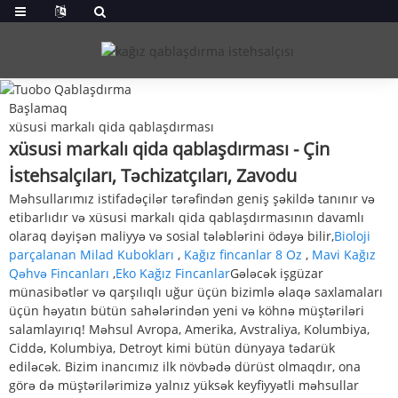
Başlamaq
xüsusi markalı qida qablaşdırması
xüsusi markalı qida qablaşdırması - Çin
İstehsalçıları, Təchizatçıları, Zavodu
Məhsullarımız istifadəçilər tərəfindən geniş şəkildə tanınır və
etibarlıdır və xüsusi markalı qida qablaşdırmasının davamlı
olaraq dəyişən maliyyə və sosial tələblərini ödəyə bilir,
Bioloji
parçalanan Milad Kubokları
,
Kağız fincanlar 8 Oz
,
Mavi Kağız
Qəhvə Fincanları
,
Eko Kağız Fincanlar
Gələcək işgüzar
münasibətlər və qarşılıqlı uğur üçün bizimlə əlaqə saxlamaları
üçün həyatın bütün sahələrindən yeni və köhnə müştəriləri
salamlayırıq! Məhsul Avropa, Amerika, Avstraliya, Kolumbiya,
Ciddə, Kolumbiya, Detroyt kimi bütün dünyaya tədarük
ediləcək. Bizim inancımız ilk növbədə dürüst olmaqdır, ona
görə də müştərilərimizə yalnız yüksək keyfiyyətli məhsullar