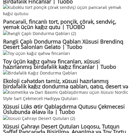
Birdəfəlik Fincanlar | Tuobo
Pəncərəli, fincanlı tort, ponçik, çörək, sendviç,
yemək üçün kağız qutu | TUOBO
Rəngli Çaplı Dondurma Qabları Xüsusi Brendinq
Desert Salonları Gelato | Tuobo
Toy üçün kağız qəhvə fincanları, xüsusi
hazırlanmış birdəfəlik kağız fincanlar | Tuobo
Ekoloji cəhətdən təmiz, xüsusi hazırlanmış
birdəfəlik kağız dondurma qabları, qatıq, desert və
yemək üçün toplu qida qabları | Tuobo
Xüsusi Lüks Ətir Qablaşdırma Qutusu Çekmecesi
Üslubunda Əlavə ilə | Tuobo
Xüsusi Çəhrayı Desert Qutuları Loqosu, Tutqun
Şəffaf Pəncərədə Bişirilmə, Aparılma və Toy Tortu