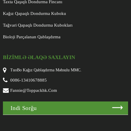
Taxta Qaşıqlı Dondurma Fincanı
Kağız Qapaqlı Dondurma Kuboku
Tağvari Qapaqlı Dondurma Kubokları
Bioloji Parçalanan Qablaşdırma
BIZIMLƏ ƏLAQƏ SAXLAYIN
TuoBo Kağız Qablaşdırma Məhsulu MMC.
0086-13410678885
Fannie@toppackhk.com
Indi Sorğu