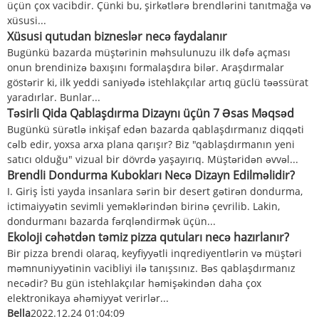
üçün çox vacibdir. Çünki bu, şirkətlərə brendlərini tanıtmağa və
xüsusi...
Xüsusi qutudan bizneslər necə faydalanır
Bugünkü bazarda müştərinin məhsulunuzu ilk dəfə açması
onun brendinizə baxışını formalaşdıra bilər. Araşdırmalar
göstərir ki, ilk yeddi saniyədə istehlakçılar artıq güclü təəssürat
yaradırlar. Bunlar...
Təsirli Qida Qablaşdırma Dizaynı üçün 7 Əsas Məqsəd
Bugünkü sürətlə inkişaf edən bazarda qablaşdırmanız diqqəti
cəlb edir, yoxsa arxa plana qarışır? Biz "qablaşdırmanın yeni
satıcı olduğu" vizual bir dövrdə yaşayırıq. Müştəridən əvvəl...
Brendli Dondurma Kubokları Necə Dizayn Edilməlidir?
I. Giriş İsti yayda insanlara sərin bir desert gətirən dondurma,
ictimaiyyətin sevimli yeməklərindən birinə çevrilib. Lakin,
dondurmanı bazarda fərqləndirmək üçün...
Ekoloji cəhətdən təmiz pizza qutuları necə hazırlanır?
Bir pizza brendi olaraq, keyfiyyətli inqrediyentlərin və müştəri
məmnuniyyətinin vacibliyi ilə tanışsınız. Bəs qablaşdırmanız
necədir? Bu gün istehlakçılar həmişəkindən daha çox
elektronikaya əhəmiyyət verirlər...
Bella
2022.12.24 01:04:09