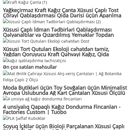
Aparılmaq üçün Qablaşdırma | Tuobo
Yağkeçirməz Kraft Kağız Çanta Xüsusi Çaplı Tost
Çörəyi Qablaşdırması Qida Dərisi üçün Aparılma
Çantası | Tuobo
Xüsusi Çaplı İdman Tədbirləri Qablaşdırması
Qəlyanaltılar və Qızardılmış Yeməklər Topdan
Satılır | Tuobo
Xüsusi Tort Qutuları Ekoloji cəhətdən təmiz,
Yağdan Qoruyucu Kraft Qəhvəyi Kağız, Qida
Dərisinə Uyğun Desert Xəmiri Qablaşdırması,
Topdan Satış | Tuobo
Ən çox satılan məhsullar
Moda Butikləri üçün Toy Sovğaları üçün Minimalist
Avropa Üslubunda Ağ Kart Çantaları Xüsusi Ölçülü
Çap | Tuobo
4 unsiyalıq Qapaqlı Kağız Dondurma Fincanları -
Factories Custom | Tuobo
Soyuq İçkilər üçün Bioloji Parçalanan Xüsusi Çaplı