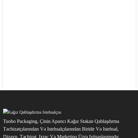
Tuobo Packaging, Çinin Aparıcı Kağız Stəkan Qablaşdırma
Təchizatçılarından Və Istehsalçılarından Biridir Və Istehsal,
Dizayn, Təchizat, Ixrac Və Marketinq Üzrə Ixtisaslaşmışdır.