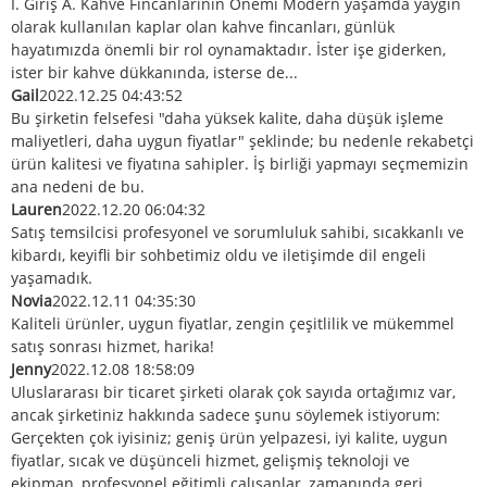
I. Giriş A. Kahve Fincanlarının Önemi Modern yaşamda yaygın
olarak kullanılan kaplar olan kahve fincanları, günlük
hayatımızda önemli bir rol oynamaktadır. İster işe giderken,
ister bir kahve dükkanında, isterse de...
Gail
2022.12.25 04:43:52
Bu şirketin felsefesi "daha yüksek kalite, daha düşük işleme
maliyetleri, daha uygun fiyatlar" şeklinde; bu nedenle rekabetçi
ürün kalitesi ve fiyatına sahipler. İş birliği yapmayı seçmemizin
ana nedeni de bu.
Lauren
2022.12.20 06:04:32
Satış temsilcisi profesyonel ve sorumluluk sahibi, sıcakkanlı ve
kibardı, keyifli bir sohbetimiz oldu ve iletişimde dil engeli
yaşamadık.
Novia
2022.12.11 04:35:30
Kaliteli ürünler, uygun fiyatlar, zengin çeşitlilik ve mükemmel
satış sonrası hizmet, harika!
Jenny
2022.12.08 18:58:09
Uluslararası bir ticaret şirketi olarak çok sayıda ortağımız var,
ancak şirketiniz hakkında sadece şunu söylemek istiyorum:
Gerçekten çok iyisiniz; geniş ürün yelpazesi, iyi kalite, uygun
fiyatlar, sıcak ve düşünceli hizmet, gelişmiş teknoloji ve
ekipman, profesyonel eğitimli çalışanlar, zamanında geri