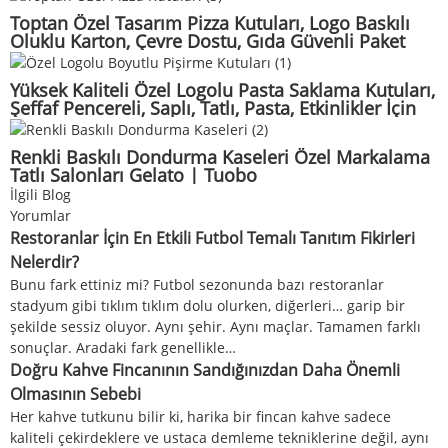
Toptan Özel Tasarım Pizza Kutuları, Logo Baskılı
Oluklu Karton, Çevre Dostu, Gıda Güvenli Paket
Servis Ambalajı | Tuobo
Yüksek Kaliteli Özel Logolu Pasta Saklama Kutuları,
Şeffaf Pencereli, Saplı, Tatlı, Pasta, Etkinlikler İçin
Ambalaj | Tuobo
Renkli Baskılı Dondurma Kaseleri Özel Markalama
Tatlı Salonları Gelato | Tuobo
İlgili Blog
Yorumlar
Restoranlar İçin En Etkili Futbol Temalı Tanıtım Fikirleri
Nelerdir?
Bunu fark ettiniz mi? Futbol sezonunda bazı restoranlar
stadyum gibi tıklım tıklım dolu olurken, diğerleri… garip bir
şekilde sessiz oluyor. Aynı şehir. Aynı maçlar. Tamamen farklı
sonuçlar. Aradaki fark genellikle…
Doğru Kahve Fincanının Sandığınızdan Daha Önemli
Olmasının Sebebi
Her kahve tutkunu bilir ki, harika bir fincan kahve sadece
kaliteli çekirdeklere ve ustaca demleme tekniklerine değil, aynı