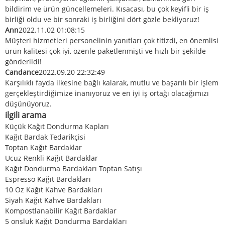
bildirim ve ürün güncellemeleri. Kısacası, bu çok keyifli bir iş
birliği oldu ve bir sonraki iş birliğini dört gözle bekliyoruz!
Ann
2022.11.02 01:08:15
Müşteri hizmetleri personelinin yanıtları çok titizdi, en önemlisi
ürün kalitesi çok iyi, özenle paketlenmişti ve hızlı bir şekilde
gönderildi!
Candance
2022.09.20 22:32:49
Karşılıklı fayda ilkesine bağlı kalarak, mutlu ve başarılı bir işlem
gerçekleştirdiğimize inanıyoruz ve en iyi iş ortağı olacağımızı
düşünüyoruz.
ilgili arama
Küçük Kağıt Dondurma Kapları
Kağıt Bardak Tedarikçisi
Toptan Kağıt Bardaklar
Ucuz Renkli Kağıt Bardaklar
Kağıt Dondurma Bardakları Toptan Satışı
Espresso Kağıt Bardakları
10 Oz Kağıt Kahve Bardakları
Siyah Kağıt Kahve Bardakları
Kompostlanabilir Kağıt Bardaklar
5 onsluk Kağıt Dondurma Bardakları