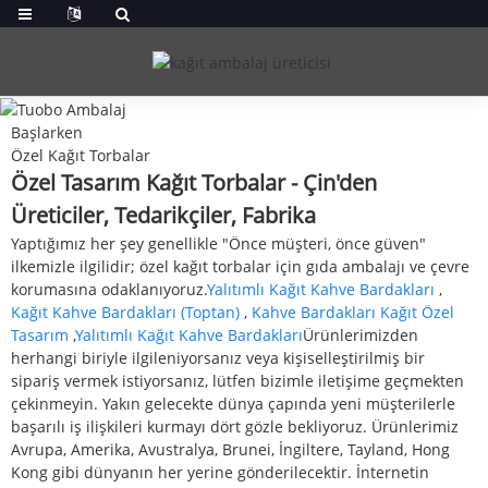
Başlarken
Özel Kağıt Torbalar
Özel Tasarım Kağıt Torbalar - Çin'den
Üreticiler, Tedarikçiler, Fabrika
Yaptığımız her şey genellikle "Önce müşteri, önce güven"
ilkemizle ilgilidir; özel kağıt torbalar için gıda ambalajı ve çevre
korumasına odaklanıyoruz.
Yalıtımlı Kağıt Kahve Bardakları
,
Kağıt Kahve Bardakları (Toptan)
,
Kahve Bardakları Kağıt Özel
Tasarım
,
Yalıtımlı Kağıt Kahve Bardakları
Ürünlerimizden
herhangi biriyle ilgileniyorsanız veya kişiselleştirilmiş bir
sipariş vermek istiyorsanız, lütfen bizimle iletişime geçmekten
çekinmeyin. Yakın gelecekte dünya çapında yeni müşterilerle
başarılı iş ilişkileri kurmayı dört gözle bekliyoruz. Ürünlerimiz
Avrupa, Amerika, Avustralya, Brunei, İngiltere, Tayland, Hong
Kong gibi dünyanın her yerine gönderilecektir. İnternetin