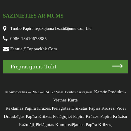
SAZINIETIES AR MUMS
TuoBo Papīra Iepakojuma Izstrādājumu Co., Ltd.
0086-13410678885
Fannie@toppackhk.com
Pieprasījums Tūlīt
Karstie Produkti
© Autortiesības — 2022.–2024. G.: Visas Tiesības Aizsargātas.
-
Vietnes Karte
Reklāmas Papīra Krūzes
Pielāgotas Drukātas Papīra Krūzes
Videi
,
,
Draudzīgas Papīra Krūzes
Pielāgojiet Papīra Krūzes
Papīra Krūzīšu
,
,
Ražotāji
Pielāgotas Kompostējamas Papīra Krūzes
,
,