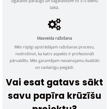
izgatavot paraugu un sagatavosim to 3–5 dienu
laikā.
Masveida ražošana
Mēs rūpīgi apstrādājam ražošanas procesu,
nodrošinot, ka katrs aspekts ir profesionāli
pārvaldīts. Mēs garantējam nevainojamu kvalitāti
un savlaicīgu piegādi.
Vai esat gatavs sākt
savu papīra krūzīšu