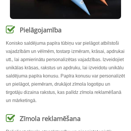
Pielāgojamība
Konisko saldējuma papīra tūbiņu var pielāgot atbilstoši
vajadzībām un vēlmēm, tostarp izmēram, krāsai, apdrukai
utt., lai apmierinātu personalizētas vajadzības. Izveidojiet
unikālas krāsas, rakstus un apdruku, lai izveidotu unikālu
saldējuma papīra konusu. Papīra konusu var personalizēt
un pielāgot, piemēram, drukājot zīmola logotipu un
tirgotāju dizaina rakstus, kas palīdz zīmola reklamēšanā
un mārketingā.
Zīmola reklamēšana