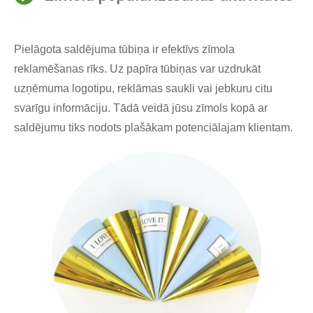
Pielāgota saldējuma tūbiņa ir efektīvs zīmola
reklamēšanas rīks. Uz papīra tūbiņas var uzdrukāt
uzņēmuma logotipu, reklāmas saukli vai jebkuru citu
svarīgu informāciju. Tādā veidā jūsu zīmols kopā ar
saldējumu tiks nodots plašākam potenciālajam klientam.