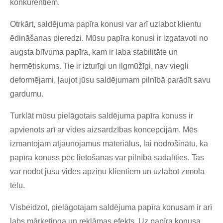
konkurentiem.
Otrkārt, saldējuma papīra konusi var arī uzlabot klientu
ēdināšanas pieredzi. Mūsu papīra konusi ir izgatavoti no
augsta blīvuma papīra, kam ir laba stabilitāte un
hermētiskums. Tie ir izturīgi un ilgmūžīgi, nav viegli
deformējami, ļaujot jūsu saldējumam pilnībā parādīt savu
gardumu.
Turklāt mūsu pielāgotais saldējuma papīra konuss ir
apvienots arī ar vides aizsardzības koncepcijām. Mēs
izmantojam atjaunojamus materiālus, lai nodrošinātu, ka
papīra konuss pēc lietošanas var pilnībā sadalīties. Tas
var nodot jūsu vides apziņu klientiem un uzlabot zīmola
tēlu.
Visbeidzot, pielāgotajam saldējuma papīra konusam ir arī
labs mārketinga un reklāmas efekts. Uz papīra konusa