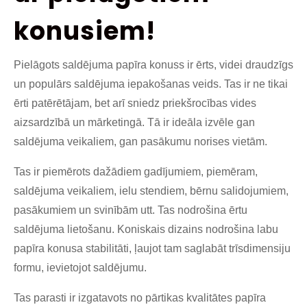
konusiem!
Pielāgots saldējuma papīra konuss ir ērts, videi draudzīgs
un populārs saldējuma iepakošanas veids. Tas ir ne tikai
ērti patērētājam, bet arī sniedz priekšrocības vides
aizsardzībā un mārketingā. Tā ir ideāla izvēle gan
saldējuma veikaliem, gan pasākumu norises vietām.
Tas ir piemērots dažādiem gadījumiem, piemēram,
saldējuma veikaliem, ielu stendiem, bērnu salidojumiem,
pasākumiem un svinībām utt. Tas nodrošina ērtu
saldējuma lietošanu. Koniskais dizains nodrošina labu
papīra konusa stabilitāti, ļaujot tam saglabāt trīsdimensiju
formu, ievietojot saldējumu.
Tas parasti ir izgatavots no pārtikas kvalitātes papīra