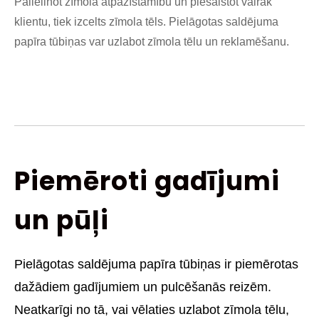
Palielinot zīmola atpazīstamību un piesaistot vairāk
klientu, tiek izcelts zīmola tēls. Pielāgotas saldējuma
papīra tūbiņas var uzlabot zīmola tēlu un reklamēšanu.
Piemēroti gadījumi
un pūļi
Pielāgotas saldējuma papīra tūbiņas ir piemērotas
dažādiem gadījumiem un pulcēšanās reizēm.
Neatkarīgi no tā, vai vēlaties uzlabot zīmola tēlu,