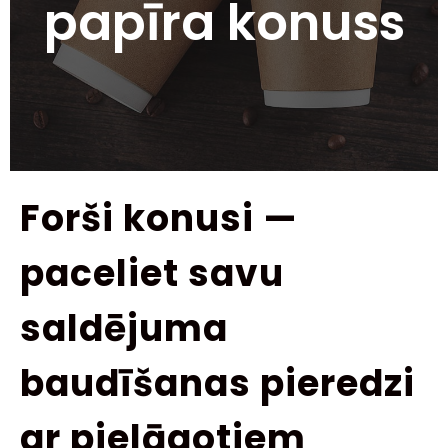
papīra konuss
Forši konusi —
paceliet savu
saldējuma
baudīšanas pieredzi
ar pielāgotiem