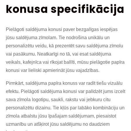
konusa specifikācija
Pielāgoti saldējuma konusi paver bezgalīgas iespējas
jūsu saldējuma zīmolam. Tie nodrošina unikālu un
personalizētu veidu, kā prezentēt savu saldējuma zīmolu
vai pasākumu. Neatkarīgi no tā, vai esat saldējuma
veikals, kafejnīca vai rīkojat ballīti, mūsu pielāgotie papīra
konusi var lieliski apmierināt jūsu vajadzības.
Pirmkārt, saldējuma papīra konuss var radīt tiešu vizuālu
efektu. Pielāgoti saldējuma konusi var palīdzēt jums izcelt
sava zīmola logotipu, saukli, rakstu vai jebkuru citu
personalizētu dizainu. Tie kļūs par labāko kombināciju un
zīmola atbalstu jūsu īpašajam saldējumam, piesaistot
uzmanību un atšķirot jūsu saldējumu no daudziem