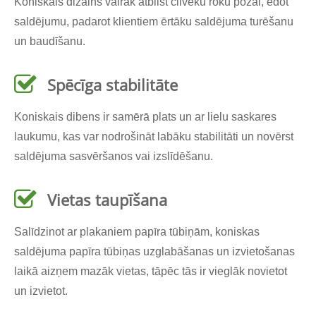
Koniskais dizains vairāk atbilst cilvēku roku pozai, ēdot
saldējumu, padarot klientiem ērtāku saldējuma turēšanu
un baudīšanu.
Spēcīga stabilitāte
Koniskais dibens ir samērā plats un ar lielu saskares
laukumu, kas var nodrošināt labāku stabilitāti un novērst
saldējuma sasvēršanos vai izslīdēšanu.
Vietas taupīšana
Salīdzinot ar plakaniem papīra tūbiņām, koniskas
saldējuma papīra tūbiņas uzglabāšanas un izvietošanas
laikā aizņem mazāk vietas, tāpēc tās ir vieglāk novietot
un izvietot.