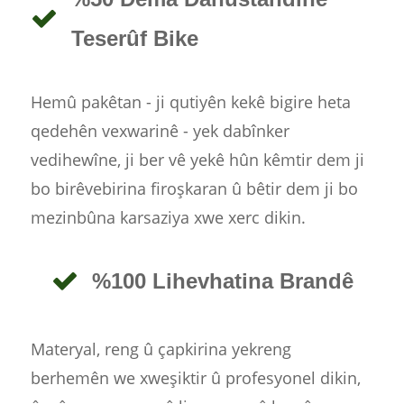
Teserûf Bike
Hemû pakêtan - ji qutiyên kekê bigire heta
qedehên vexwarinê - yek dabînker
vedihewîne, ji ber vê yekê hûn kêmtir dem ji
bo birêvebirina firoşkaran û bêtir dem ji bo
mezinbûna karsaziya xwe xerc dikin.
%100 Lihevhatina Brandê
Materyal, reng û çapkirina yekreng
berhemên we xweşiktir û profesyonel dikin,