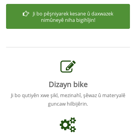
Ji bo pêşniyarek kesane û daxwazek
nimûneyê niha bigihîjin!
Dizayn bike
Ji bo qutiyên xwe şikl, mezinahî, şêwaz û materyalê
guncaw hilbijêrin.