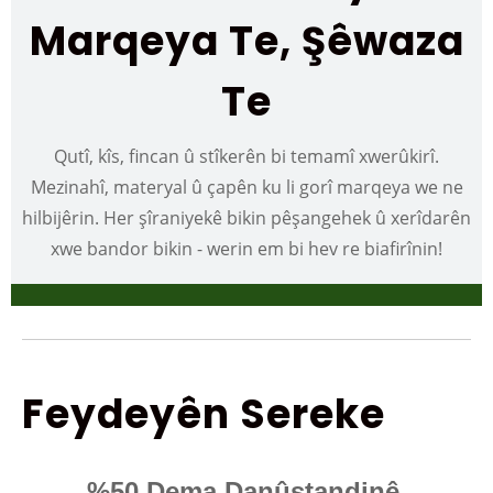
Marqeya Te, Şêwaza
Te
Qutî, kîs, fincan û stîkerên bi temamî xwerûkirî.
Mezinahî, materyal û çapên ku li gorî marqeya we ne
hilbijêrin. Her şîraniyekê bikin pêşangehek û xerîdarên
xwe bandor bikin - werin em bi hev re biafirînin!
Feydeyên Sereke
%50 Dema Danûstandinê