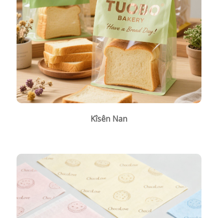
Kîsên Nan