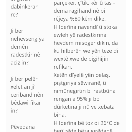
parçeker, çîtik, kêr û tas -
dabînkeran
dema ragihandinê bi
re?
rêjeya %80 kêm dike.
Hilberîna navendî û stoka
Ji ber
ewlehiyê radestkirina
nehevsengiya
hevdem misoger dikin, da
demên
ku hilberên we yên teze di
radestkirinê
wextê xwe de bigihîjin
aciz in?
refikan.
Xetên dîyelê yên belaş,
Ji ber pelên
piştgiriya sêwiranê, û
xelet an jî
nimûnegirtin bi rastbûna
ceribandinên
rengan a 95% ji bo
bêdawî fikar
dûrketina ji nû ve xebata
in?
biha.
Hilberîna bê toz di 26°C de
Pêvedana
herî zêde hêza girêdanê