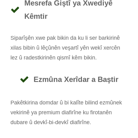
Mesrefa Giştî ya Xwediyê
Kêmtir
Siparîşên xwe pak bikin da ku li ser barkirinê
xilas bibin û lêçûnên veşartî yên wekî xercên
lez û radestkirinên qismî kêm bikin.
Ezmûna Xerîdar a Baştir
Pakêtkirina domdar û bi kalîte bilind ezmûnek
vekirinê ya premium diafirîne ku firotanên
dubare û devkî-bi-devkî diafirîne.