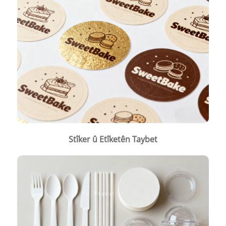
Stîker û Etîketên Taybet