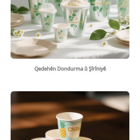
Qedehên Dondurma û Şîrîniyê