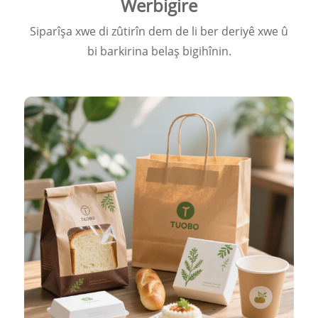
Werbigire
Siparîşa xwe di zûtirîn dem de li ber deriyê xwe û
bi barkirina belaş bigihînin.