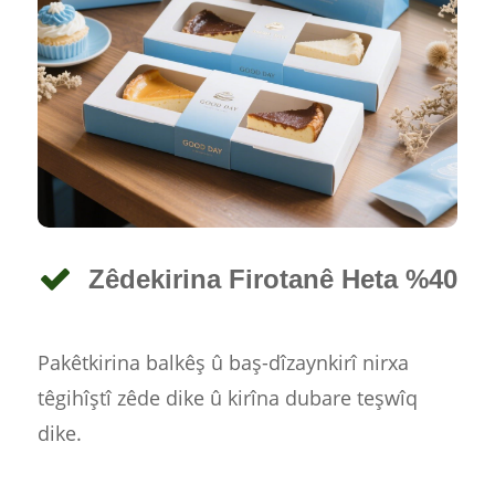
Zêdekirina Firotanê Heta %40
Pakêtkirina balkêş û baş-dîzaynkirî nirxa
têgihîştî zêde dike û kirîna dubare teşwîq
dike.