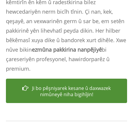
kêmtirîn ên kêm û radestkirina bilez
hewcedariyên nerm bicîh tînin. Çi nan, kek,
qeşayê, an vexwarinên germ û sar be, em setên
pakkirinê yên lihevhatî peyda dikin. Her hilber
bêkêmasî xuya dike û bandorek xurt dihêle. Xwe
nûve bikin
ezmûna pakkirina nanpêjiyê
bi
çareseriyên profesyonel, hawirdorparêz û
premium.
Ji bo pêşniyarek kesane û daxwazek
nimûneyê niha bigihîjin!