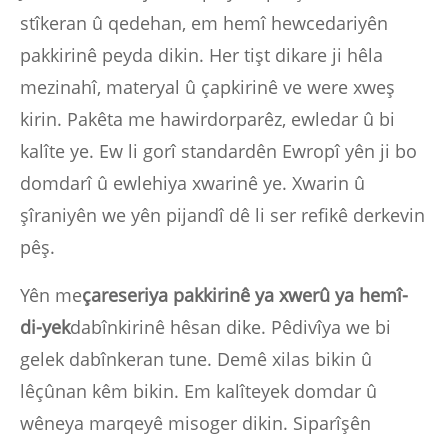
stîkeran û qedehan, em hemî hewcedariyên
pakkirinê peyda dikin. Her tişt dikare ji hêla
mezinahî, materyal û çapkirinê ve were xweş
kirin. Pakêta me hawirdorparêz, ewledar û bi
kalîte ye. Ew li gorî standardên Ewropî yên ji bo
domdarî û ewlehiya xwarinê ye. Xwarin û
şîraniyên we yên pijandî dê li ser refikê derkevin
pêş.
Yên me
çareseriya pakkirinê ya xwerû ya hemî-
di-yek
dabînkirinê hêsan dike. Pêdivîya we bi
gelek dabînkeran tune. Demê xilas bikin û
lêçûnan kêm bikin. Em kalîteyek domdar û
wêneya marqeyê misoger dikin. Siparîşên