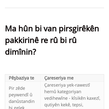
Ma hûn bi van pirsgirêkên
pakkirinê re rû bi rû
dimînin?
Pêşbaziya te
Çareseriya me
Çareseriya yek-rawestî
Pir zêde
hemû kategoriyan
peywendî û
vedihewîne - kîsikên kaxezî,
danûstandin
qutiyên kekê, tepsi,
bi gelek