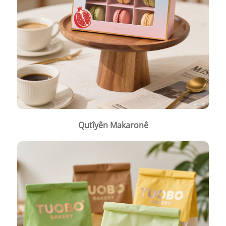
Qutîyên Makaronê