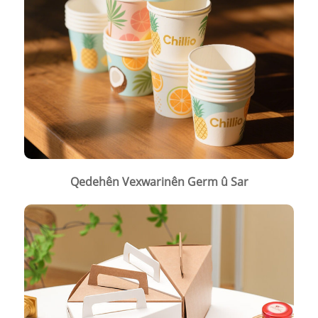
Qedehên Vexwarinên Germ û Sar