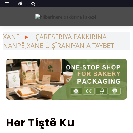
XANE
ÇARESERIYA PAKKIRINA
NANPÊJXANE Û ŞÎRANIYAN A TAYBET
Her Tiştê Ku