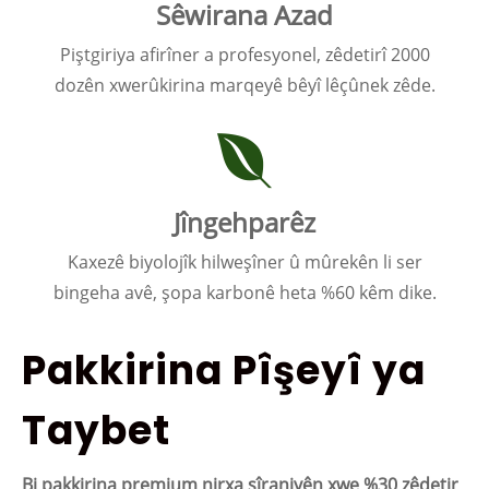
Sêwirana Azad
Piştgiriya afirîner a profesyonel, zêdetirî 2000
dozên xwerûkirina marqeyê bêyî lêçûnek zêde.
Jîngehparêz
Kaxezê biyolojîk hilweşîner û mûrekên li ser
bingeha avê, şopa karbonê heta %60 kêm dike.
Pakkirina Pîşeyî ya
Taybet
Bi pakkirina premium nirxa şîraniyên xwe %30 zêdetir