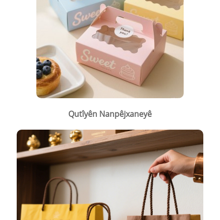
Qutîyên Nanpêjxaneyê