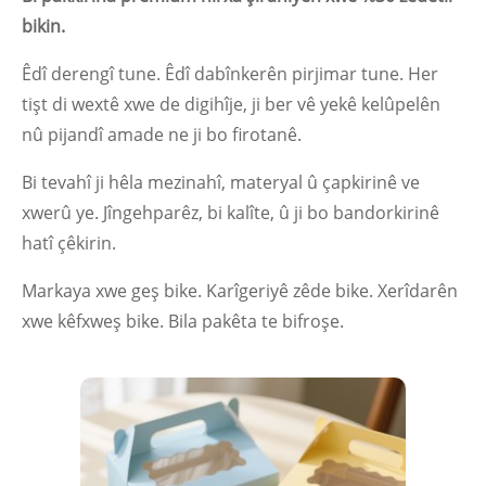
bikin.
Êdî derengî tune. Êdî dabînkerên pirjimar tune. Her
tişt di wextê xwe de digihîje, ji ber vê yekê kelûpelên
nû pijandî amade ne ji bo firotanê.
Bi tevahî ji hêla mezinahî, materyal û çapkirinê ve
xwerû ye. Jîngehparêz, bi kalîte, û ji bo bandorkirinê
hatî çêkirin.
Markaya xwe geş bike. Karîgeriyê zêde bike. Xerîdarên
xwe kêfxweş bike. Bila pakêta te bifroşe.