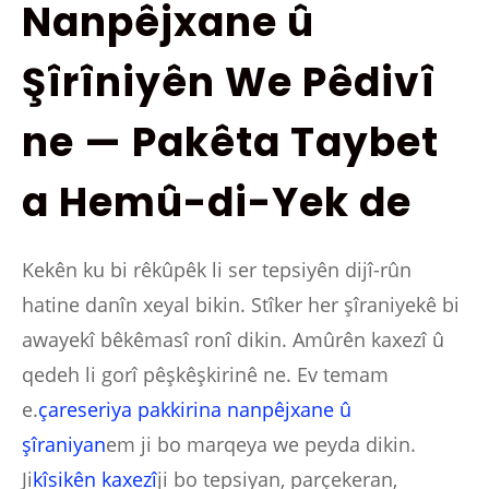
Nanpêjxane û
Şîrîniyên We Pêdivî
ne — Pakêta Taybet
a Hemû-di-Yek de
Kekên ku bi rêkûpêk li ser tepsiyên dijî-rûn
hatine danîn xeyal bikin. Stîker her şîraniyekê bi
awayekî bêkêmasî ronî dikin. Amûrên kaxezî û
qedeh li gorî pêşkêşkirinê ne. Ev temam
e.
çareseriya pakkirina nanpêjxane û
şîraniyan
em ji bo marqeya we peyda dikin.
Ji
kîsikên kaxezî
ji bo tepsiyan, parçekeran,