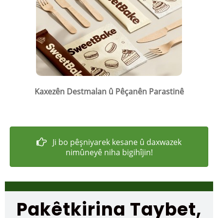
Kaxezên Destmalan û Pêçanên Parastinê
Ji bo pêşniyarek kesane û daxwazek
nimûneyê niha bigihîjin!
Pakêtkirina Taybet,