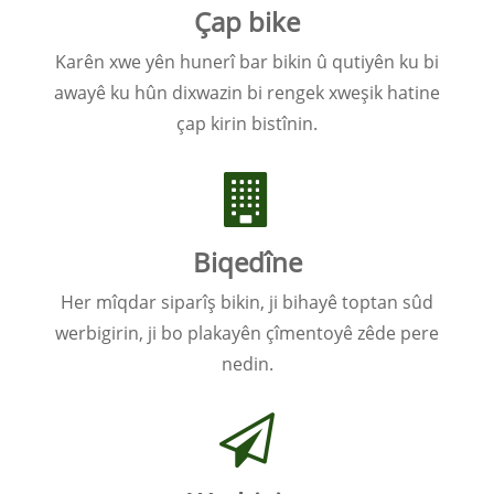
Çap bike
Karên xwe yên hunerî bar bikin û qutiyên ku bi
awayê ku hûn dixwazin bi rengek xweşik hatine
çap kirin bistînin.
Biqedîne
Her mîqdar siparîş bikin, ji bihayê toptan sûd
werbigirin, ji bo plakayên çîmentoyê zêde pere
nedin.