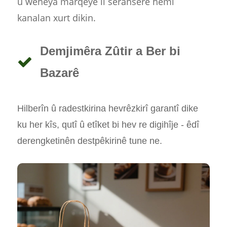
û wêneya marqeyê li seranserê hemî
kanalan xurt dikin.
Demjimêra Zûtir a Ber bi
Bazarê
Hilberîn û radestkirina hevrêzkirî garantî dike
ku her kîs, qutî û etîket bi hev re digihîje - êdî
derengketinên destpêkirinê tune ne.