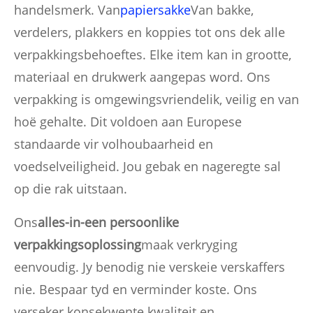
handelsmerk. Van
papiersakke
Van bakke,
verdelers, plakkers en koppies tot ons dek alle
verpakkingsbehoeftes. Elke item kan in grootte,
materiaal en drukwerk aangepas word. Ons
verpakking is omgewingsvriendelik, veilig en van
hoë gehalte. Dit voldoen aan Europese
standaarde vir volhoubaarheid en
voedselveiligheid. Jou gebak en nageregte sal
op die rak uitstaan.
Ons
alles-in-een persoonlike
verpakkingsoplossing
maak verkryging
eenvoudig. Jy benodig nie verskeie verskaffers
nie. Bespaar tyd en verminder koste. Ons
verseker konsekwente kwaliteit en