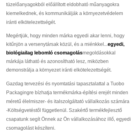
tüzelőanyagokból előállított eldobható műanyagokra
kiemelkednek, és kommunikálják a környezetvédelem
iránti elkötelezettségét.
Megértjük, hogy minden márka egyedi akar lenni, hogy
kitűnjön a versenytársak közül, és a miénkkel...
egyedi,
biológiailag lebomló csomagolás
megoldásokkal
márkája látható és azonosítható lesz, miközben
demonstrálja a környezet iránti elkötelezettségét.
Gazdag tervezési és nyomtatási tapasztalattal a Tuobo
Packagingre bízhatja termékmárka-építési erejét minden
méretű élelmiszer- és italszolgáltató vállalkozás számára
-
Költségvetéstől függetlenül. Szakértő termékfejlesztő
csapatunk segít Önnek az Ön vállalkozásához illő, egyedi
csomagolást készíteni.