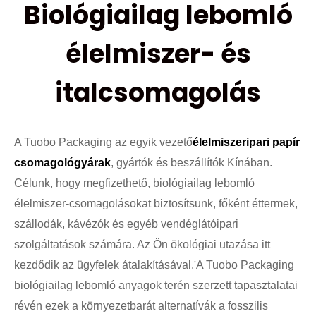
Biológiailag lebomló
élelmiszer- és
italcsomagolás
A Tuobo Packaging az egyik vezető
élelmiszeripari papír
csomagológyárak
, gyártók és beszállítók Kínában.
Célunk, hogy megfizethető, biológiailag lebomló
élelmiszer-csomagolásokat biztosítsunk, főként éttermek,
szállodák, kávézók és egyéb vendéglátóipari
szolgáltatások számára. Az Ön ökológiai utazása itt
kezdődik az ügyfelek átalakításával.
'
A Tuobo Packaging
biológiailag lebomló anyagok terén szerzett tapasztalatai
révén ezek a környezetbarát alternatívák a fosszilis