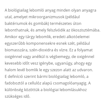
A biológiailag lebomló anyag minden olyan anyagra
utal, amelyet mikroorganizmusok (például
baktériumok és gombák) természetes úton
lebonthatnak, és amely felszívódik az ökoszisztémába.
Amikor egy tárgy lebomlik, eredeti alkotóelemei
egyszerűbb komponensekre esnek szét, például
biomasszára, szén-dioxidra és vízre. Ez a folyamat
oxigénnel vagy anélkül is végbemegy, de oxigénnel
kevesebb időt vesz igénybe, ugyanúgy, ahogy egy
halom levél bomlik le egy szezon alatt az udvaron.
E definíció szerint bármi biológiailag lebomló, a
fadoboztól a cellulóz alapú csomagolóanyagig. A
különbség közöttük a biológiai lebomlásukhoz
szükséges idő.