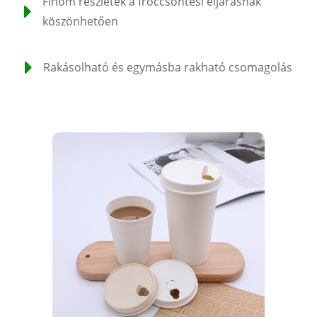
Finom részletek a fröccsöntési eljárásnak
köszönhetően
Rakásolható és egymásba rakható csomagolás