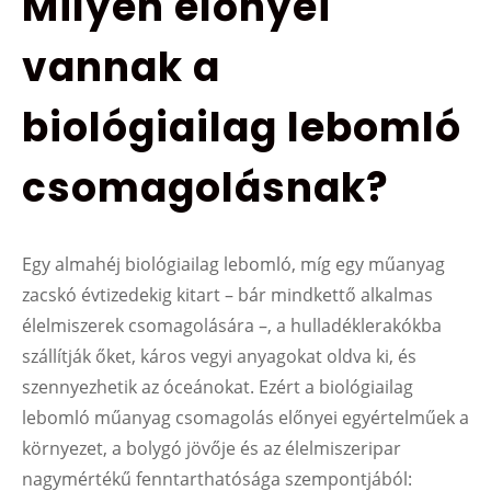
Milyen előnyei
vannak a
biológiailag lebomló
csomagolásnak?
Egy almahéj biológiailag lebomló, míg egy műanyag
zacskó évtizedekig kitart – bár mindkettő alkalmas
élelmiszerek csomagolására –, a hulladéklerakókba
szállítják őket, káros vegyi anyagokat oldva ki, és
szennyezhetik az óceánokat. Ezért a biológiailag
lebomló műanyag csomagolás előnyei egyértelműek a
környezet, a bolygó jövője és az élelmiszeripar
nagymértékű fenntarthatósága szempontjából: