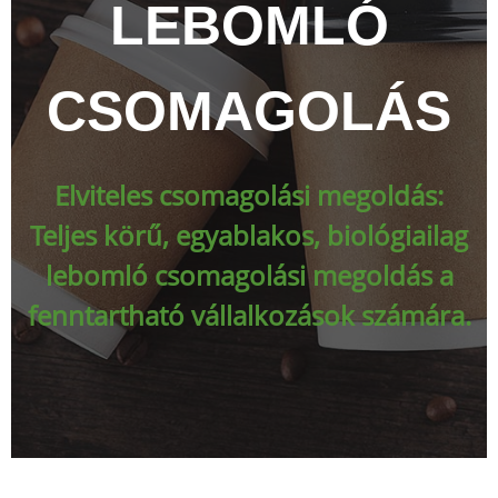
LEBOMLÓ
CSOMAGOLÁS
Elviteles csomagolási megoldás:
Teljes körű, egyablakos, biológiailag
lebomló csomagolási megoldás a
fenntartható vállalkozások számára.