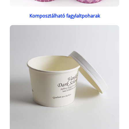
Komposztálható fagylaltpoharak