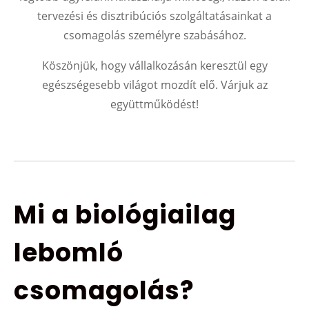
tervezési és disztribúciós szolgáltatásainkat a
csomagolás személyre szabásához.
Köszönjük, hogy vállalkozásán keresztül egy
egészségesebb világot mozdít elő. Várjuk az
együttműködést!
Mi a biológiailag
lebomló
csomagolás?