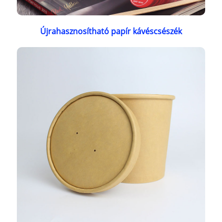
Újrahasznosítható papír kávéscsészék