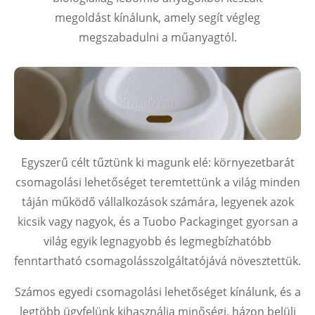
megoldást kínálunk, amely segít végleg
megszabadulni a műanyagtól.
Egyszerű célt tűztünk ki magunk elé: környezetbarát
csomagolási lehetőséget teremtettünk a világ minden
táján működő vállalkozások számára, legyenek azok
kicsik vagy nagyok, és a Tuobo Packaginget gyorsan a
világ egyik legnagyobb és legmegbízhatóbb
fenntartható csomagolásszolgáltatójává növesztettük.
Számos egyedi csomagolási lehetőséget kínálunk, és a
legtöbb ügyfelünk kihasználja minőségi, házon belüli