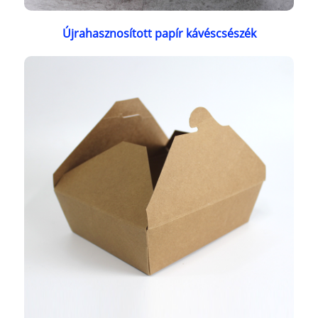
Újrahasznosított papír kávéscsészék