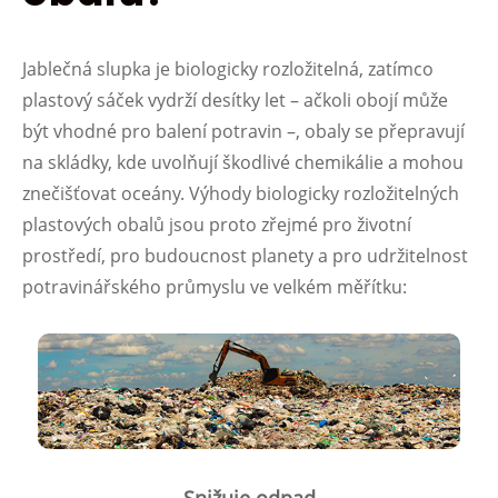
Jablečná slupka je biologicky rozložitelná, zatímco
plastový sáček vydrží desítky let – ačkoli obojí může
být vhodné pro balení potravin –, obaly se přepravují
na skládky, kde uvolňují škodlivé chemikálie a mohou
znečišťovat oceány. Výhody biologicky rozložitelných
plastových obalů jsou proto zřejmé pro životní
prostředí, pro budoucnost planety a pro udržitelnost
potravinářského průmyslu ve velkém měřítku:
Snižuje odpad