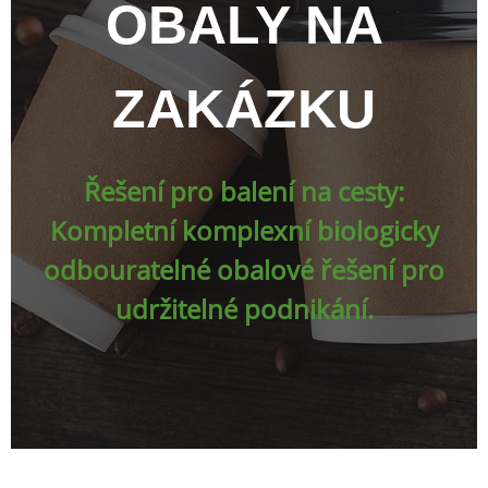
OBALY NA
ZAKÁZKU
Řešení pro balení na cesty:
Kompletní komplexní biologicky
odbouratelné obalové řešení pro
udržitelné podnikání.