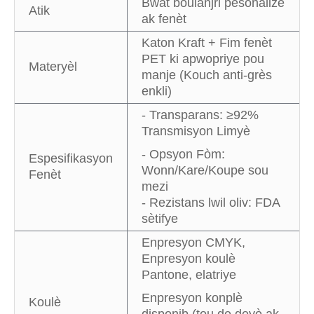
Bwat boulanjri pèsonalize
Atik
ak fenèt
Katon Kraft + Fim fenèt
PET ki apwopriye pou
Materyèl
manje (Kouch anti-grès
enkli)
- Transparans: ≥92%
Transmisyon Limyè
- Opsyon Fòm:
Espesifikasyon
Wonn/Kare/Koupe sou
Fenèt
mezi
- Rezistans lwil oliv: FDA
sètifye
Enpresyon CMYK,
Enpresyon koulè
Pantone, elatriye
Enpresyon konplè
Koulè