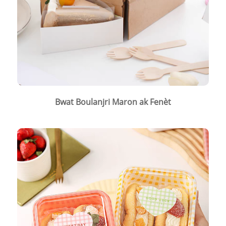
Bwat Boulanjri Maron ak Fenèt