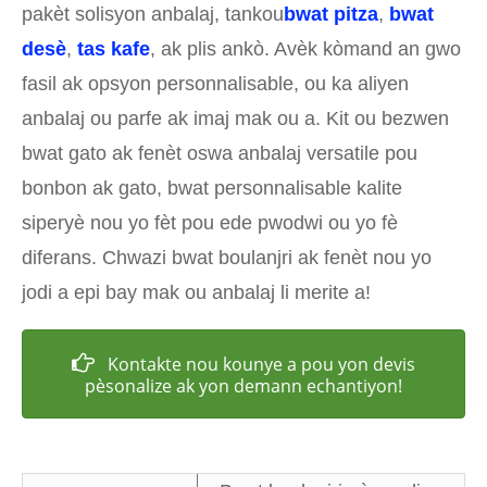
pakèt solisyon anbalaj, tankou
bwat pitza
,
bwat
desè
,
tas kafe
, ak plis ankò. Avèk kòmand an gwo
fasil ak opsyon personnalisable, ou ka aliyen
anbalaj ou parfe ak imaj mak ou a. Kit ou bezwen
bwat gato ak fenèt oswa anbalaj versatile pou
bonbon ak gato, bwat personnalisable kalite
siperyè nou yo fèt pou ede pwodwi ou yo fè
diferans. Chwazi bwat boulanjri ak fenèt nou yo
jodi a epi bay mak ou anbalaj li merite a!
Kontakte nou kounye a pou yon devis
pèsonalize ak yon demann echantiyon!