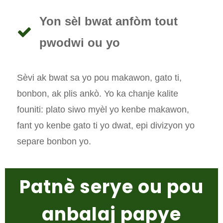
Yon sèl bwat anfòm tout
pwodwi ou yo
Sèvi ak bwat sa yo pou makawon, gato ti,
bonbon, ak plis ankò. Yo ka chanje kalite
founiti: plato siwo myèl yo kenbe makawon,
fant yo kenbe gato ti yo dwat, epi divizyon yo
separe bonbon yo.
Patnè serye ou pou
anbalaj papye