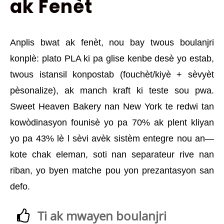
ak Fenèt
Anplis bwat ak fenèt, nou bay twous boulanjri
konplè: plato PLA ki pa glise kenbe desè yo estab,
twous istansil konpostab (fouchèt/kiyè + sèvyèt
pèsonalize), ak manch kraft ki teste sou pwa.
Sweet Heaven Bakery nan New York te redwi tan
kowòdinasyon founisè yo pa 70% ak plent kliyan
yo pa 43% lè l sèvi avèk sistèm entegre nou an—
kote chak eleman, soti nan separateur rive nan
riban, yo byen matche pou yon prezantasyon san
defo.
Ti ak mwayen boulanjri