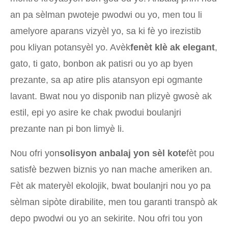
an pa sèlman pwoteje pwodwi ou yo, men tou li
amelyore aparans vizyèl yo, sa ki fè yo irezistib
pou kliyan potansyèl yo. Avèk
fenèt klè ak elegant
,
gato, ti gato, bonbon ak patisri ou yo ap byen
prezante, sa ap atire plis atansyon epi ogmante
lavant. Bwat nou yo disponib nan plizyè gwosè ak
estil, epi yo asire ke chak pwodui boulanjri
prezante nan pi bon limyè li.
Nou ofri yon
solisyon anbalaj yon sèl kote
fèt pou
satisfè bezwen biznis yo nan mache ameriken an.
Fèt ak materyèl ekolojik, bwat boulanjri nou yo pa
sèlman sipòte dirabilite, men tou garanti transpò ak
depo pwodwi ou yo an sekirite. Nou ofri tou yon