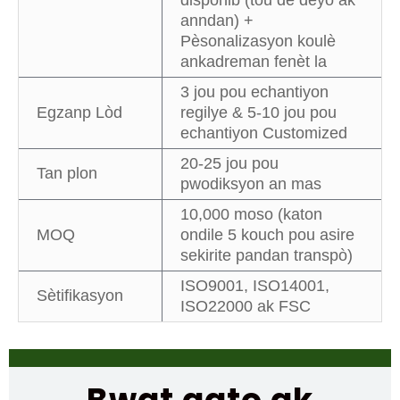
disponib (tou de deyò ak
anndan) +
Pèsonalizasyon koulè
ankadreman fenèt la
3 jou pou echantiyon
Egzanp Lòd
regilye & 5-10 jou pou
echantiyon Customized
20-25 jou pou
Tan plon
pwodiksyon an mas
10,000 moso (katon
MOQ
ondile 5 kouch pou asire
sekirite pandan transpò)
ISO9001, ISO14001,
Sètifikasyon
ISO22000 ak FSC