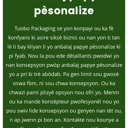
pèsonalize
Tuobo Packaging se yon konpayi ou ka fè
konfyans ki asire siksè biznis ou nan yon ti tan
lè li bay kliyan li yo anbalaj papye pèsonalize ki
pi fyab. Nou la pou ede détaillants pwodwi yo
nan konsepsyon pwòp anbalaj papye pèsonalize
yo a pri ki trè abòdab. Pa gen limit sou gwosè
oswa fòm, ni sou chwa konsepsyon. Ou ka
chwazi pami plizyè opsyon nou ofri yo. Menm
ou ka mande konsèpteur pwofesyonèl nou yo
pou swiv lide konsepsyon ou genyen nan tèt ou,
n ap jwenn pi bon an. Kontakte nou kounye a