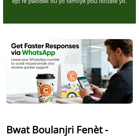
epi fè pwodwi ou yo familye pou itilizatè yo.
Bwat Boulanjri Fenèt -