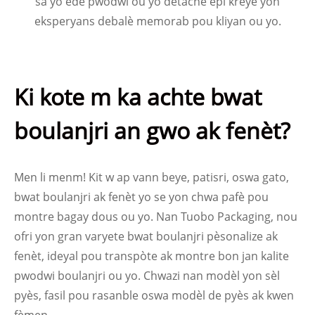
sa yo ede pwodwi ou yo detache epi kreye yon
eksperyans debalè memorab pou kliyan ou yo.
Ki kote m ka achte bwat
boulanjri an gwo ak fenèt?
Men li menm! Kit w ap vann beye, patisri, oswa gato,
bwat boulanjri ak fenèt yo se yon chwa pafè pou
montre bagay dous ou yo. Nan Tuobo Packaging, nou
ofri yon gran varyete bwat boulanjri pèsonalize ak
fenèt, ideyal pou transpòte ak montre bon jan kalite
pwodwi boulanjri ou yo. Chwazi nan modèl yon sèl
pyès, fasil pou rasanble oswa modèl de pyès ak kwen
fèmen.