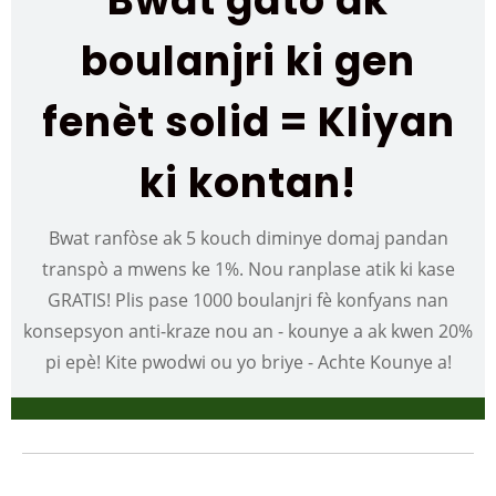
Bwat gato ak
boulanjri ki gen
fenèt solid = Kliyan
ki kontan!
Bwat ranfòse ak 5 kouch diminye domaj pandan
transpò a mwens ke 1%. Nou ranplase atik ki kase
GRATIS! Plis pase 1000 boulanjri fè konfyans nan
konsepsyon anti-kraze nou an - kounye a ak kwen 20%
pi epè! Kite pwodwi ou yo briye - Achte Kounye a!