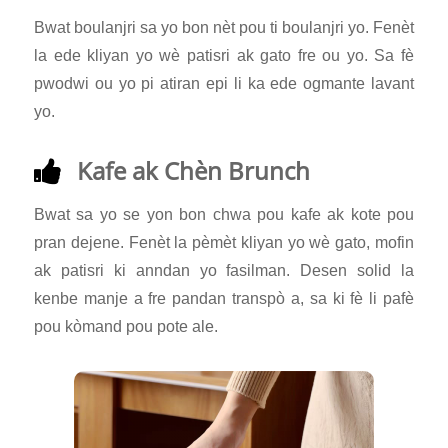
Bwat boulanjri sa yo bon nèt pou ti boulanjri yo. Fenèt
la ede kliyan yo wè patisri ak gato fre ou yo. Sa fè
pwodwi ou yo pi atiran epi li ka ede ogmante lavant
yo.
Kafe ak Chèn Brunch
Bwat sa yo se yon bon chwa pou kafe ak kote pou
pran dejene. Fenèt la pèmèt kliyan yo wè gato, mofin
ak patisri ki anndan yo fasilman. Desen solid la
kenbe manje a fre pandan transpò a, sa ki fè li pafè
pou kòmand pou pote ale.