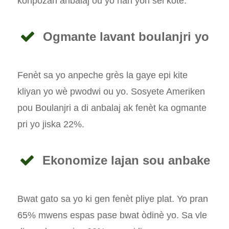
konpozan anbalaj ou yo nan yon sèl kote.
Ogmante lavant boulanjri yo
Fenèt sa yo anpeche grès la gaye epi kite
kliyan yo wè pwodwi ou yo. Sosyete Ameriken
pou Boulanjri a di anbalaj ak fenèt ka ogmante
pri yo jiska 22%.
Ekonomize lajan sou anbake
Bwat gato sa yo ki gen fenèt pliye plat. Yo pran
65% mwens espas pase bwat òdinè yo. Sa vle