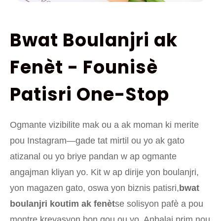
Bwat Boulanjri ak
Fenèt - Founisè
Patisri One-Stop
Ogmante vizibilite mak ou a ak moman ki merite
pou Instagram—gade tat mirtil ou yo ak gato
atizanal ou yo briye pandan w ap ogmante
angajman kliyan yo. Kit w ap dirije yon boulanjri,
yon magazen gato, oswa yon biznis patisri,
bwat
boulanjri koutim ak fenèt
se solisyon pafè a pou
montre kreyasyon bon gou ou yo. Anbalaj prim nou