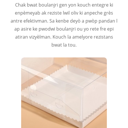
Chak bwat boulanjri gen yon kouch entegre ki
enpèmeyab ak reziste lwil oliv ki anpeche grès
antre efektivman. Sa kenbe deyò a pwòp pandan l
ap asire ke pwodwi boulanjri ou yo rete fre epi
atiran vizyèlman. Kouch la amelyore rezistans
bwat la tou.