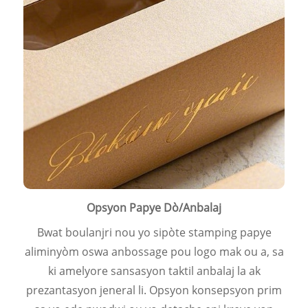
Opsyon Papye Dò/Anbalaj
Bwat boulanjri nou yo sipòte stamping papye
aliminyòm oswa anbossage pou logo mak ou a, sa
ki amelyore sansasyon taktil anbalaj la ak
prezantasyon jeneral li. Opsyon konsepsyon prim