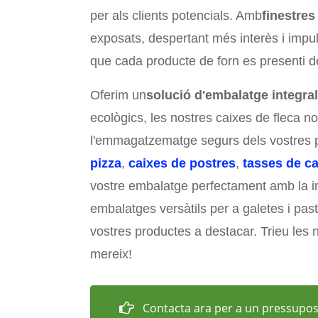
per als clients potencials. Amb
finestres
exposats, despertant més interès i impul
que cada producte de forn es presenti de
Oferim un
solució d'embalatge integral
ecològics, les nostres caixes de fleca n
l'emmagatzematge segurs dels vostres p
pizza
,
caixes de postres
,
tasses de ca
vostre embalatge perfectament amb la i
embalatges versàtils per a galetes i past
vostres productes a destacar. Trieu les 
mereix!
Contacta ara per a un pressupost 