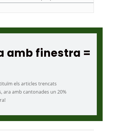
ca amb finestra =
tuïm els articles trencats
es, ara amb cantonades un 20%
ra!