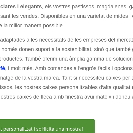
 clares i elegants
, els vostres pastissos, magdalenes, g
sant les vendes. Disponibles en una varietat de mides i e
 la millor manera possible.
adaptades a les necessitats de les empreses del merca
o només donen suport a la sostenibilitat, sinó que també g
roductes. També oferim una àmplia gamma de solucions 
fè
, i molt més. Amb comandes a l'engròs fàcils i opcions
matge de la vostra marca. Tant si necessiteu caixes pe
issos, les nostres caixes personalitzables d'alta qualita
nostres caixes de fleca amb finestra avui mateix i doneu
personalitzat i sol·licita una mostra!