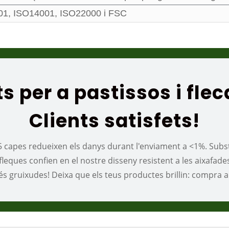
01, ISO14001, ISO22000 i FSC
s per a pastissos i fle
Clients satisfets!
5 capes redueixen els danys durant l'enviament a <1%. Substi
eques confien en el nostre disseny resistent a les aixafad
s gruixudes! Deixa que els teus productes brillin: compra a