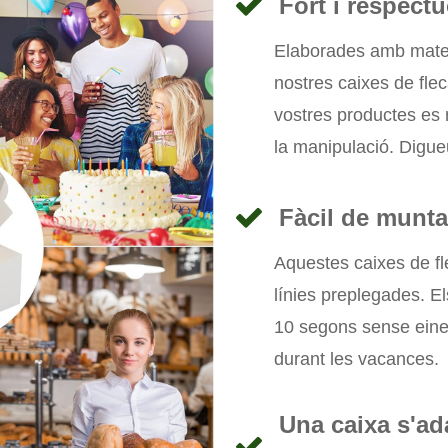
Fort i respect
Elaborades amb materia
nostres caixes de fle
vostres productes es m
la manipulació. Digueu
Fàcil de munt
Aquestes caixes de fl
línies preplegades. E
10 segons sense eine
durant les vacances.
Una caixa s'ada