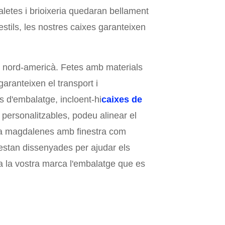
aletes i brioixeria quedaran bellament
stils, les nostres caixes garanteixen
t nord-americà. Fetes amb materials
aranteixen el transport i
d'embalatge, incloent-hi
caixes de
 personalitzables, podeu alinear el
r a magdalenes amb finestra com
t estan dissenyades per ajudar els
 a la vostra marca l'embalatge que es