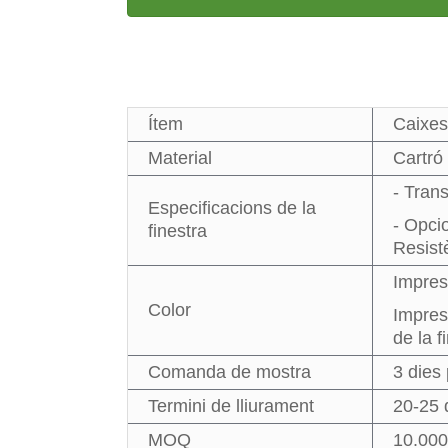
Ítem
Caixes
Material
Cartró 
- Tran
Especificacions de la
- Opci
finestra
Resistè
Impres
Color
Impress
de la f
Comanda de mostra
3 dies
Termini de lliurament
20-25 
MOQ
10.000 