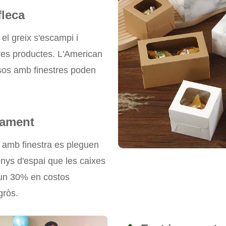
fleca
el greix s'escampi i
tres productes. L'American
sos amb finestres poden
iament
 amb finestra es pleguen
s d'espai que les caixes
s un 30% en costos
gròs.