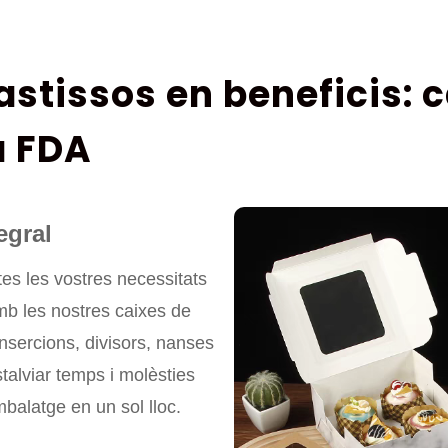
astissos en beneficis: c
a FDA
egral
tes les vostres necessitats
mb les nostres caixes de
insercions, divisors, nanses
 estalviar temps i molèsties
balatge en un sol lloc.