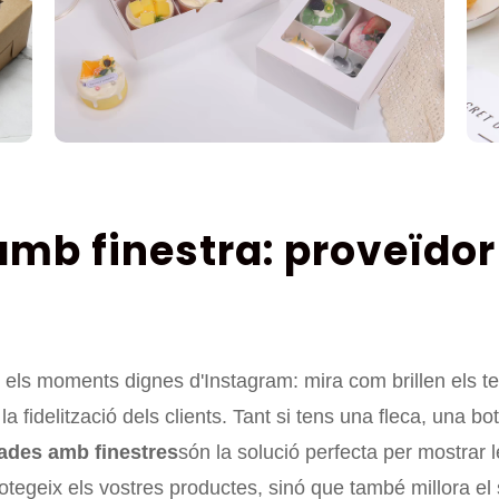
amb finestra: proveïdor
 i els moments dignes d'Instagram: mira com brillen els te
 fidelització dels clients. Tant si tens una fleca, una 
zades amb finestres
són la solució perfecta per mostrar l
eix els vostres productes, sinó que també millora el seu 