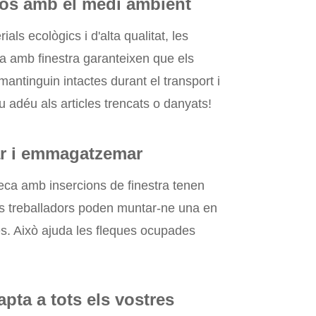
uós amb el medi ambient
ls ecològics i d'alta qualitat, les
ca amb finestra garanteixen que els
antinguin intactes durant el transport i
 adéu als articles trencats o danyats!
ar i emmagatzemar
eca amb insercions de finestra tenen
ls treballadors poden muntar-ne una en
s. Això ajuda les fleques ocupades
pta a tots els vostres