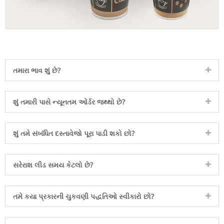
તમારા ભાવ શું છે?
શું તમારી પાસે ન્યૂનતમ ઓર્ડર જથ્થો છે?
શું તમે સંબંધિત દસ્તાવેજો પૂરા પાડી શકો છો?
સરેરાશ લીડ સમય કેટલો છે?
તમે કયા પ્રકારની ચુકવણી પદ્ધતિઓ સ્વીકારો છો?