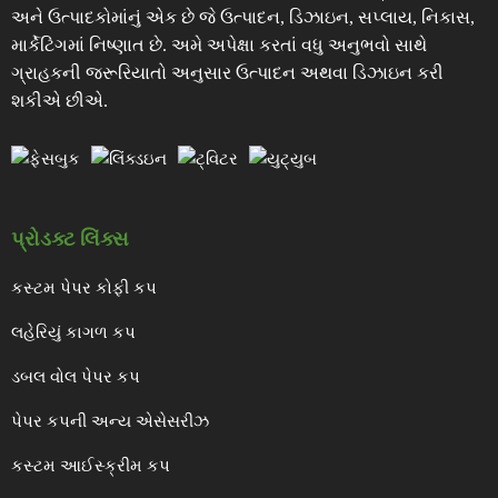
અને ઉત્પાદકોમાંનું એક છે જે ઉત્પાદન, ડિઝાઇન, સપ્લાય, નિકાસ,
માર્કેટિંગમાં નિષ્ણાત છે. અમે અપેક્ષા કરતાં વધુ અનુભવો સાથે
ગ્રાહકની જરૂરિયાતો અનુસાર ઉત્પાદન અથવા ડિઝાઇન કરી
શકીએ છીએ.
પ્રોડક્ટ લિંક્સ
કસ્ટમ પેપર કોફી કપ
લહેરિયું કાગળ કપ
ડબલ વોલ પેપર કપ
પેપર કપની અન્ય એસેસરીઝ
કસ્ટમ આઈસ્ક્રીમ કપ