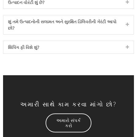
ઉત્પાદન વોરંટી શું છે?
શું તમે ઉત્પાદનોની સલામત અને સુરક્ષિત ડિલિવરીની ગેરંટી આપો
છો?
શિપિંગ ફી વિશે શું?
અમારી સાથે કામ કરવા માંગો છો?
અમારો સંપર્ક
કરો