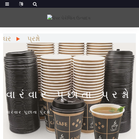
ઘર
પ્રશ્નો
વારંવાર પૂછાતા પ્રશ્નો
વારંવાર પૂછાતા પ્રશ્નો