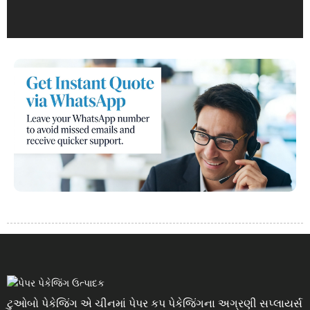
ટુઓબો પેકેજિંગ એ ચીનમાં પેપર કપ પેકેજિંગના અગ્રણી સપ્લાયર્સ