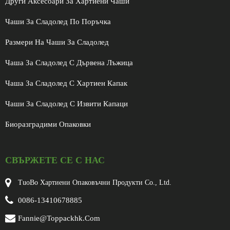
Други Аксесоари За Хартиени Чаши
Чаши За Сладолед По Поръчка
Размери На Чаши За Сладолед
Чаша За Сладолед С Дървена Лъжица
Чаша За Сладолед С Хартиен Капак
Чаши За Сладолед С Извити Капаци
Биоразградими Опаковки
СВЪРЖЕТЕ СЕ С НАС
TuoBo Хартиени Опаковъчни Продукти Co., Ltd.
0086-13410678885
Fannie@toppackhk.com