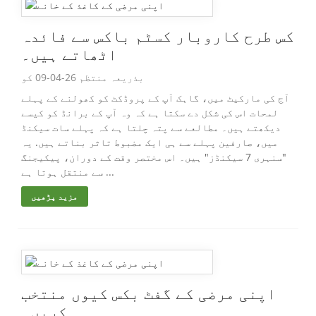
کس طرح کاروبار کسٹم باکس سے فائدہ
اٹھاتے ہیں۔
بذریعہ منتظم 26-04-09 کو
آج کی مارکیٹ میں، گاہک آپ کے پروڈکٹ کو کھولنے کے پہلے
لمحات اس کی شکل دے سکتا ہے کہ وہ آپ کے برانڈ کو کیسے
دیکھتے ہیں۔ مطالعے سے پتہ چلتا ہے کہ پہلے سات سیکنڈ
میں، صارفین پہلے سے ہی ایک مضبوط تاثر بناتے ہیں. یہ
"سنہری 7 سیکنڈز" ہیں۔ اس مختصر وقت کے دوران، پیکیجنگ
سے منتقل ہوتا ہے ...
مزید پڑھیں
اپنی مرضی کے گفٹ بکس کیوں منتخب
کریں۔