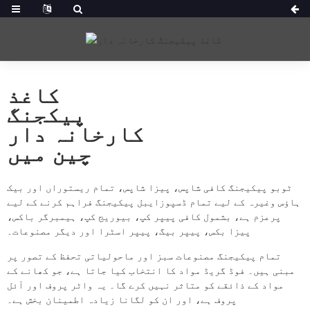
کاغذ
پیکجنگ
کارخانہ دار
چین میں
ٹوبو پیکیجنگ کافی شاپس، پیزا شاپس، تمام ریستوراں اور بیک
ہاؤس وغیرہ کے لیے تمام ڈسپوزایبل پیکیجنگ فراہم کرنے کے لیے
پرعزم ہے، بشمول کافی پیپر کپ، بیوریج کپ، ہیمبرگر باکس،
پیزا بکس، پیپر بیگ، پیپر اسٹرا اور دیگر مصنوعات۔
تمام پیکیجنگ مصنوعات سبز اور ماحولیاتی تحفظ کے تصور پر
مبنی ہیں۔ فوڈ گریڈ مواد کا انتخاب کیا جاتا ہے، جو کھانے کے
مواد کے ذائقے کو متاثر نہیں کرے گا۔ یہ واٹر پروف اور آئل
پروف ہے، اور ان کو لگانا زیادہ اطمینان بخش ہے۔