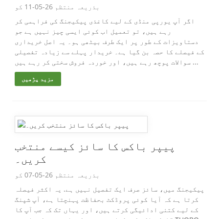
بذریعہ منتظم 26-05-11 کو
اگر آپ یورپی منڈی کے لیے کاغذی پیکیجنگ کی فراہمی کر
رہے ہیں، تو تعمیل اب کوئی ایسی چیز نہیں ہے جو
دستاویزات کے طور پر ایک طرف بیٹھی ہو۔ یہ اصل خریداری
کے فیصلے کا حصہ بن گیا ہے۔ خریدار پہلے سے زیادہ تفصیلی
سوالات پوچھ رہے ہیں، اور خوردہ فروش سختی کر رہے ہیں ...
مزید پڑھیں
پیپر باکس کا سائز کیسے منتخب
کریں۔
بذریعہ منتظم 26-05-07 کو
پیکیجنگ میں، سائز صرف ایک تفصیل نہیں ہے. یہ اکثر فیصلہ
کرتا ہے کہ آیا کوئی پروڈکٹ بحفاظت پہنچتا ہے، آپ شپنگ
کے لیے کتنی ادائیگی کرتے ہیں، اور یہاں تک کہ جب آپ کا