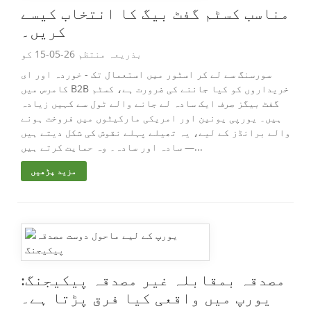
مناسب کسٹم گفٹ بیگ کا انتخاب کیسے
کریں۔
بذریعہ منتظم 26-05-15 کو
سورسنگ سے لے کر اسٹور میں استعمال تک - خوردہ اور ای
کامرس میں B2B خریداروں کو کیا جاننے کی ضرورت ہے، کسٹم
گفٹ بیگز صرف ایک سادہ لے جانے والے ٹول سے کہیں زیادہ
ہیں۔ یورپی یونین اور امریکی مارکیٹوں میں فروخت ہونے
والے برانڈز کے لیے، یہ تھیلے پہلے نقوش کی شکل دیتے ہیں
— سادہ اور سادہ۔ وہ حمایت کرتے ہیں...
مزید پڑھیں
مصدقہ بمقابلہ غیر مصدقہ پیکیجنگ:
یورپ میں واقعی کیا فرق پڑتا ہے۔