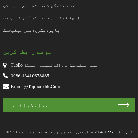
کاغذ کے ڈھکن کے ساتھ آئس کریم کپ
آرچڈ ڈھکنوں کے ساتھ آئس کریم کپ
بایوڈیگریڈیبل پیکیجنگ
ہم سے رابطہ کریں
TuoBo پیپر پیکیجنگ پروڈکٹ کمپنی، لمیٹڈ
0086-13410678885
Fannie@toppackhk.com
اب انکوائری
گرم مصنوعات
سائٹ
© کاپی رائٹ - 2022-2024: جملہ حقوق محفوظ ہیں۔
-