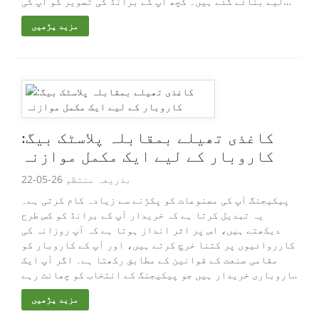
لیے بنائے گئے ہیں۔ کچھ آپ کے برانڈ کی تصویر کو آپ کی
مصنوعات سے زیادہ لے جانے کے لیے بنائے گئے ہیں...
مزید پڑھیں
کاغذی تھیلے بمقابلہ پلاسٹک بیگ:
کاروبار کے لیے ایک مکمل موازنہ
بذریعہ منتظم 26-05-22
پیکیجنگ آپ کی مصنوعات کو پکڑنے سے زیادہ کام کرتی ہے۔
یہ تبدیل کرتا ہے کہ خریدار آپ کے برانڈ کو کس طرح
دیکھتے ہیں، اس پر اثر انداز ہوتا ہے کہ آپ روزانہ کی
کارروائیوں پر کتنا خرچ کرتے ہیں، اور آپ کے کاروبار کو
مقامی صنعت کے قوانین کے مطابق رکھتا ہے۔ اگر آپ ایک
کاروباری خریدار ہیں جو پیکیجنگ کے انتخاب کو چھانٹ رہے
ہیں، ان کے درمیان انتخاب...
مزید پڑھیں