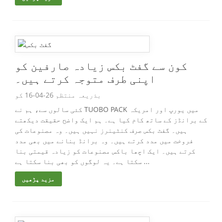
کون سے گفٹ بکس زیادہ صارفین کو
اپنی طرف متوجہ کرتے ہیں۔
بذریعہ منتظم 26-04-16 کو
کئی سالوں سے، ہم نے TUOBO PACK میں یورپ اور امریکہ
کے برانڈز کے ساتھ کام کیا ہے۔ ہم ایک واضح حقیقت دیکھتے
ہیں۔ گفٹ بکس صرف کنٹینرز نہیں ہیں۔ وہ مصنوعات کی
فروخت میں مدد کرتے ہیں۔ وہ برانڈ بنانے میں بھی مدد
کرتے ہیں۔ ایک اچھا باکس مصنوعات کو زیادہ قیمتی بنا
سکتا ہے۔ یہ لوگوں کو بھی بنا سکتا ہے ...
مزید پڑھیں