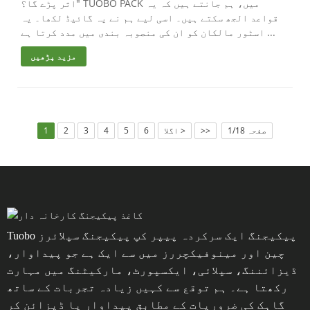
اثر پڑے گا؟" TUOBO PACK میں، ہم جانتے ہیں کہ یہ
قواعد الجھ سکتے ہیں۔ اسی لیے ہم نے یہ گائیڈ لکھا۔ یہ
اسٹور مالکان کو ان کی منصوبہ بندی میں مدد کرتا ہے ...
مزید پڑھیں
صفحہ 1/18
>>
اگلا >
6
5
4
3
2
1
Tuobo پیکیجنگ ایک سرکردہ پیپر کپ پیکیجنگ سپلائرز
چین اور مینوفیکچررز میں سے ایک ہے جو پیداوار،
ڈیزائننگ، سپلائی، ایکسپورٹ، مارکیٹنگ میں مہارت
رکھتا ہے۔ ہم توقع سے کہیں زیادہ تجربات کے ساتھ
گاہک کی ضروریات کے مطابق پیداوار یا ڈیزائن کر