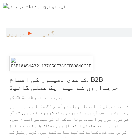
گھر
خبریں
کاغذی تھیلوں کی اقسام: B2B
خریداروں کے لیے ایک عملی گائیڈ
بذریعہ منتظم 26-05-25 کو
کاغذی تھیلی کا انتخاب پہلے تو آسان لگ سکتا ہے۔ یہ نہیں
ہے. ایک بار جب آپ پیمانے پر سورسنگ شروع کرتے ہیں، تو آپ
کو فوری طور پر احساس ہوتا ہے کہ اس کی بہت سی اقسام ہیں،
اور ہر ایک حقیقی استعمال میں مختلف طریقے سے برتاؤ
کرتی ہے۔ کچھ کھانے کے لیے بنائے گئے ہیں۔ کچھ ریٹیل کے