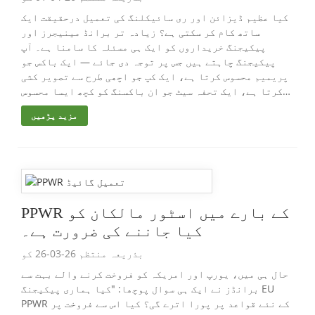
کیا عظیم ڈیزائن اور ری سائیکلنگ کی تعمیل درحقیقت ایک
ساتھ کام کر سکتی ہے؟ زیادہ تر برانڈ مینیجرز اور
پیکیجنگ خریداروں کو ایک ہی مسئلہ کا سامنا ہے۔ آپ
پیکیجنگ چاہتے ہیں جس پر توجہ دی جائے — ایک باکس جو
پریمیم محسوس کرتا ہے، ایک کپ جو اچھی طرح سے تصویر کشی
کرتا ہے، ایک تحفہ سیٹ جو ان باکسنگ کو کچھ ایسا محسوس
کرتا ہے...
مزید پڑھیں
PPWR کے بارے میں اسٹور مالکان کو
کیا جاننے کی ضرورت ہے۔
بذریعہ منتظم 26-03-26 کو
حال ہی میں، یورپ اور امریکہ کو فروخت کرنے والے بہت سے
برانڈز نے ایک ہی سوال پوچھا: "کیا ہماری پیکیجنگ EU
PPWR کے نئے قواعد پر پورا اترے گی؟ کیا اس سے فروخت پر