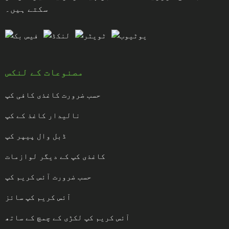
سکتے ہیں۔
مصنوعات کے لنکس
حسب ضرورت کاغذی کافی کپ
نالیدار کاغذ کے کپ
ڈبل وال پیپر کپ
کاغذی کپ کے دیگر لوازمات
حسب ضرورت آئس کریم کپ
آئس کریم کپ سائز
آئس کریم کپ لکڑی کے چمچ کے ساتھ