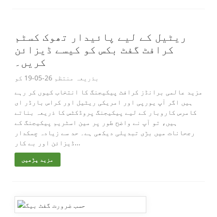
ریٹیل کے لیے پائیدار تھوک کسٹم
کرافٹ گفٹ بکس کو کیسے ڈیزائن
کریں۔
بذریعہ منتظم 26-05-19 کو
مزید عالمی برانڈز کرافٹ پیکیجنگ کا انتخاب کیوں کر رہے
ہیں اگر آپ یورپی اور امریکی ریٹیل اور کراس بارڈر ای
کامرس کاروبار کے لیے پیکیجنگ پروڈکٹس کا ذریعہ بناتے
ہیں، تو آپ نے واضح طور پر مین اسٹریم پیکیجنگ کے
رجحانات میں بڑی تبدیلی دیکھی ہے۔ حد سے زیادہ چمکدار
ڈیزائن اور بے کار...
مزید پڑھیں