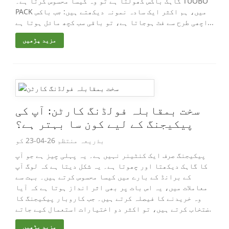
گاہک باکس کھولتا ہے تو وہ کیسا محسوس کرتا ہے۔ TUOBO
PACK میں، ہم اکثر ایک سادہ نمونہ دیکھتے ہیں: جب باکس
اچھی طرح سے فٹ ہوجاتا ہے، تو باقی سب کچھ مائل ہوتا ہے...
مزید پڑھیں
سخت بمقابلہ فولڈنگ کارٹن: آپ کی
پیکیجنگ کے لیے کون سا بہتر ہے؟
بذریعہ منتظم 26-04-23 کو
پیکیجنگ صرف ایک کنٹینر نہیں ہے۔ یہ پہلی چیز ہے جو آپ
کا گاہک دیکھتا اور چھوتا ہے۔ یہ شکل دیتا ہے کہ لوگ آپ
کے برانڈ کے بارے میں کیسا محسوس کرتے ہیں۔ بہت سے
معاملات میں، یہ اس بات پر بھی اثر انداز ہوتا ہے کہ آیا
وہ خریدنے کا فیصلہ کرتے ہیں۔ جب کاروبار پیکیجنگ کا
انتخاب کرتے ہیں، تو اکثر دو اختیارات استعمال کیے جاتے
ہیں: سخت خانے...
مزید پڑھیں