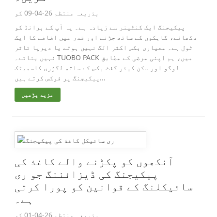
بذریعہ منتظم 26-04-09 کو
پیکیجنگ ایک کنٹینر سے زیادہ ہے۔ یہ آپ کے برانڈ کو
دکھانے، گاہکوں کے ساتھ جڑنے اور قدر میں اضافے کا ایک
ٹول ہے۔ معیاری بکس اکثر الگ نہیں ہوتے یا دیرپا تاثر
نہیں بناتے۔ TUOBO PACK میں، ہم اپنی مرضی کے مطابق
لوگو اور سکن کیئر گفٹ بکس کے ساتھ لگژری کاسمیٹک
پیکیجنگ پر فوکس کرتے ہیں...
مزید پڑھیں
آنکھوں کو پکڑنے والے کاغذ کی
پیکیجنگ کی ڈیزائننگ جو ری
سائیکلنگ کے قوانین کو پورا کرتی
ہے۔
بذریعہ منتظم 26-04-01 کو