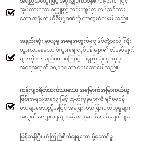
အရည်အသွေးမြင့် အပူလျှပ်ကာစနစ်
Polyester ဖြင့်
အုပ်ထားသော စက္ကူနှင့် တင်းကျပ်စွာ တပ်ဆင်ထား
သော အဖုံးက ယိုစိမ့်မှုဒဏ်ကို ကာကွယ်ပေးပါသည်။
အနည်းဆုံး မှာယူမှု အရေအတွက်-
ကျွန်ုပ်တို့သည် ကြီး
ထွားလာနေသော စီးပွားရေးလုပ်ငန်းများ၏ လိုအပ်ချက်
များကို နားလည်သောကြောင့် အနည်းဆုံး မှာယူမှု
အရေအတွက် ၁၀,၀၀၀ သာ ပေးဆောင်ပါသည်။
ကုန်ကျစရိတ်သက်သာသော အမြောက်အမြားဝယ်ယူ
ခြင်း
အရည်အသွေးမြင့် ထုတ်ကုန်များကို ရရှိစေရန်
သေချာစေသည့်အပြင် အမြောက်အမြားဝယ်ယူမှုများ
အတွက် လျှော့စျေးများနှင့် အထူးကမ်းလှမ်းချက်များ။
မြန်ဆန်ပြီး ယုံကြည်စိတ်ချရသော ပို့ဆောင်မှု