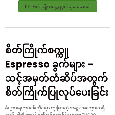
စိတ်ကြိုက်စက္ကူခွက်များ စတင်ပါ
စိတ်ကြိုက်စက္ကူ
Espresso ခွက်များ –
သင့်အမှတ်တံဆိပ်အတွက်
စိတ်ကြိုက်ပြုလုပ်ပေးခြင်း
စီးပွားရေးလုပ်ငန်းတိုင်းမှာ ထူးခြားတဲ့ အရည်အသွေးတွေရှိ