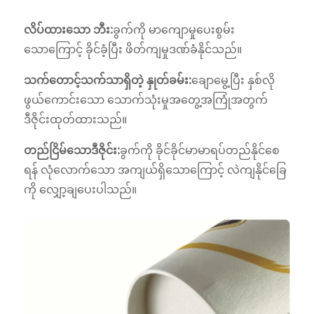
လိပ်ထားသော ဘီး:
ခွက်ကို မာကျောမှုပေးစွမ်း
သောကြောင့် ခိုင်ခံ့ပြီး ဖိတ်ကျမှုဒဏ်ခံနိုင်သည်။
သက်တောင့်သက်သာရှိတဲ့ နှုတ်ခမ်း:
ချောမွေ့ပြီး နှစ်လို
ဖွယ်ကောင်းသော သောက်သုံးမှုအတွေ့အကြုံအတွက်
ဒီဇိုင်းထုတ်ထားသည်။
တည်ငြိမ်သောဒီဇိုင်း:
ခွက်ကို ခိုင်ခိုင်မာမာရပ်တည်နိုင်စေ
ရန် လုံလောက်သော အကျယ်ရှိသောကြောင့် လဲကျနိုင်ခြေ
ကို လျှော့ချပေးပါသည်။