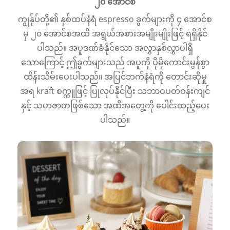
၂၀ အောင်စ
ကျွန်ုပ်တို့၏ နှစ်ထပ်နံရံ espresso ခွက်များကို ၄ အောင်စ
မှ ၂၀ အောင်စအထိ အရွယ်အစားအမျိုးမျိုးဖြင့် ရရှိနိုင်
ပါသည်။ အပူဒဏ်ခံနိုင်သော အလွှာနှစ်လွှာပါရှိ
သောကြောင့် ဤခွက်များသည် အပူကို ပိုမိုကောင်းမွန်စွာ
ထိန်းသိမ်းပေးပါသည်။ အပြင်ဘက်နံရံကို တောင်းဆိုမှု
အရ kraft စက္ကူဖြင့် ပြုလုပ်နိုင်ပြီး သဘာဝပတ်ဝန်းကျင်
နှင့် သဟဇာတဖြစ်သော အထိအတွေ့ကို ပေါင်းထည့်ပေး
ပါသည်။