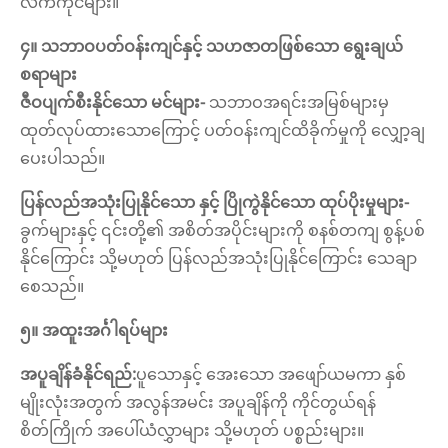
လက်ကိုင်များ။
၄။ သဘာဝပတ်ဝန်းကျင်နှင့် သဟဇာတဖြစ်သော ရွေးချယ်
စရာများ
ဇီဝပျက်စီးနိုင်သော မင်များ-
သဘာဝအရင်းအမြစ်များမှ
ထုတ်လုပ်ထားသောကြောင့် ပတ်ဝန်းကျင်ထိခိုက်မှုကို လျှော့ချ
ပေးပါသည်။
ပြန်လည်အသုံးပြုနိုင်သော နှင့် ပြိုကွဲနိုင်သော ထုပ်ပိုးမှုများ-
ခွက်များနှင့် ၎င်းတို့၏ အစိတ်အပိုင်းများကို စနစ်တကျ စွန့်ပစ်
နိုင်ကြောင်း သို့မဟုတ် ပြန်လည်အသုံးပြုနိုင်ကြောင်း သေချာ
စေသည်။
၅။ အထူးအင်္ဂါရပ်များ
အပူချိန်ခံနိုင်ရည်:
ပူသောနှင့် အေးသော အဖျော်ယမကာ နှစ်
မျိုးလုံးအတွက် အလွန်အမင်း အပူချိန်ကို ကိုင်တွယ်ရန်
စိတ်ကြိုက် အပေါ်ယံလွှာများ သို့မဟုတ် ပစ္စည်းများ။