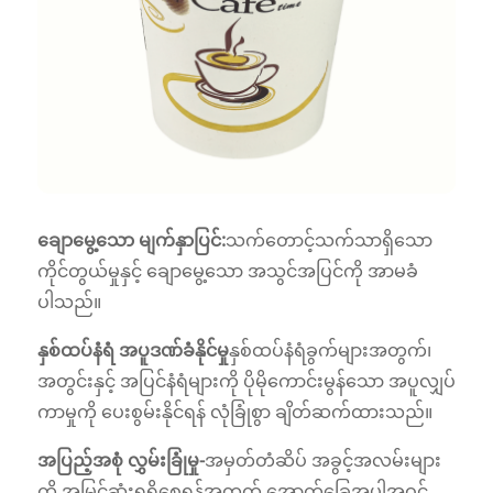
ချောမွေ့သော မျက်နှာပြင်:
သက်တောင့်သက်သာရှိသော
ကိုင်တွယ်မှုနှင့် ချောမွေ့သော အသွင်အပြင်ကို အာမခံ
ပါသည်။
နှစ်ထပ်နံရံ အပူဒဏ်ခံနိုင်မှု
နှစ်ထပ်နံရံခွက်များအတွက်၊
အတွင်းနှင့် အပြင်နံရံများကို ပိုမိုကောင်းမွန်သော အပူလျှပ်
ကာမှုကို ပေးစွမ်းနိုင်ရန် လုံခြုံစွာ ချိတ်ဆက်ထားသည်။
အပြည့်အစုံ လွှမ်းခြုံမှု-
အမှတ်တံဆိပ် အခွင့်အလမ်းများ
ကို အမြင့်ဆုံးရရှိစေရန်အတွက် အောက်ခြေအပါအဝင်