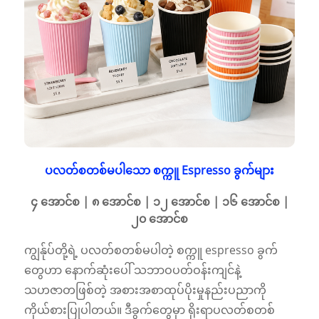
ပလတ်စတစ်မပါသော စက္ကူ Espresso ခွက်များ
၄ အောင်စ | ၈ အောင်စ | ၁၂ အောင်စ | ၁၆ အောင်စ |
၂၀ အောင်စ
ကျွန်ုပ်တို့ရဲ့ ပလတ်စတစ်မပါတဲ့ စက္ကူ espresso ခွက်
တွေဟာ နောက်ဆုံးပေါ် သဘာဝပတ်ဝန်းကျင်နဲ့
သဟဇာတဖြစ်တဲ့ အစားအစာထုပ်ပိုးမှုနည်းပညာကို
ကိုယ်စားပြုပါတယ်။ ဒီခွက်တွေမှာ ရိုးရာပလတ်စတစ်