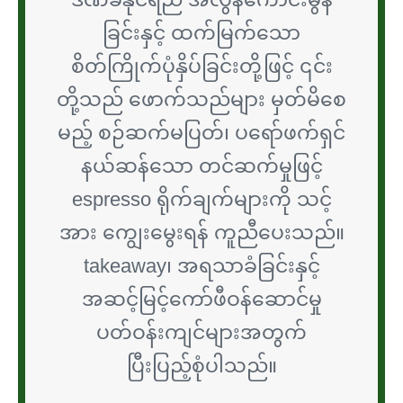
ခြင်းနှင့် ထက်မြက်သော
စိတ်ကြိုက်ပုံနှိပ်ခြင်းတို့ဖြင့် ၎င်း
တို့သည် ဖောက်သည်များ မှတ်မိစေ
မည့် စဉ်ဆက်မပြတ်၊ ပရော်ဖက်ရှင်
နယ်ဆန်သော တင်ဆက်မှုဖြင့်
espresso ရိုက်ချက်များကို သင့်
အား ကျွေးမွေးရန် ကူညီပေးသည်။
takeaway၊ အရသာခံခြင်းနှင့်
အဆင့်မြင့်ကော်ဖီဝန်ဆောင်မှု
ပတ်ဝန်းကျင်များအတွက်
ပြီးပြည့်စုံပါသည်။