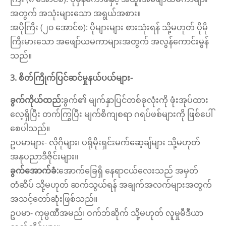
အတွက် အသုံးများသော အရွယ်အစား။
အပိုကြီး (၂၀ အောင်စ): ပိုများများ စားသုံးရန် သို့မဟုတ် ပိုမို
ကြီးမားသော အဖျော်ယမကာများအတွက် အလွန်ကောင်းမွန်
သည်။
3.
စိတ်ကြိုက်ပြင်ဆင်မှုနယ်ပယ်များ-
ခွက်ကိုယ်ထည်:
ခွက်၏ မျက်နှာပြင်တစ်ခုလုံးကို ဖုံးအုပ်ထား
လေ့ရှိပြီး တက်ကြွပြီး မျက်စိကျစရာ ဂရပ်ဖစ်များကို ဖြစ်ပေါ်
စေပါသည်။
ဥပမာများ- လိုဂိုများ၊ ပရိုမိုးရှင်းမက်ဆေ့ချ်များ သို့မဟုတ်
အနုပညာဒီဇိုင်းများ။
ခွက်အောက်ခံ:
အောက်ခြေရှိ နေရာငယ်လေးသည် အမှတ်
တံဆိပ် သို့မဟုတ် ဆက်သွယ်ရန် အချက်အလက်များအတွက်
အသင့်တော်ဆုံးဖြစ်သည်။
ဥပမာ- ကုမ္ပဏီအမည်၊ ဝက်ဘ်ဆိုက် သို့မဟုတ် လူမှုမီဒီယာ