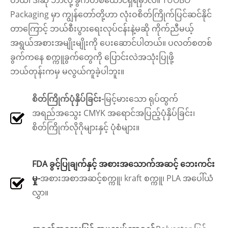
တယ်၊ ဒါဆို ဘာလို့ ခွက်တစ်ထောင်ရှိရမှာလဲ။ TUOBO
Packaging မှာ ကျွန်တော်တို့ဟာ လုံးဝစိတ်ကြိုက်ပြင်ဆင်နိုင်
တာကြောင့် ဘယ်စီးပွားရေးလုပ်ငန်းနဲ့မဆို ကိုက်ညီမယ့် ​​
အရွယ်အစားအမျိုးမျိုးကို ပေးဆောင်ပါတယ်။ ပလတ်စတစ်
ခွက်ကနေ စက္ကူခွက်တွေကို ပြောင်းလဲအသုံးပြုဖို့
ဘယ်တုန်းကမှ မလွယ်ကူခဲ့ပါဘူး။
စိတ်ကြိုက်ပုံနှိပ်ခြင်း-
မြင့်မားသော ရုပ်ထွက်
အရည်အသွေး CMYK အရောင်အပြည့်ပုံနှိပ်ခြင်း၊
စိတ်ကြိုက်လိုဂိုများနှင့် ပုံစံများ။
FDA ခွင့်ပြုချက်နှင့် အစားအသောက်အဆင့် ဘေးကင်း
မှု-
အစားအစာအဆင့်စက္ကူ၊ kraft စက္ကူ၊ PLA အပေါ်ယံ
လွှာ။