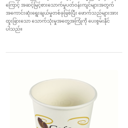
ကြောင့် အဆင့်မြင့်စားသောက်မှုပတ်ဝန်းကျင်များအတွက်
အကောင်းဆုံးရွေးချယ်မှုတစ်ခုဖြစ်ပြီး ဖောက်သည်များအား
ထူးခြားသော သောက်သုံးမှုအတွေ့အကြုံကို ပေးစွမ်းနိုင်
ပါသည်။