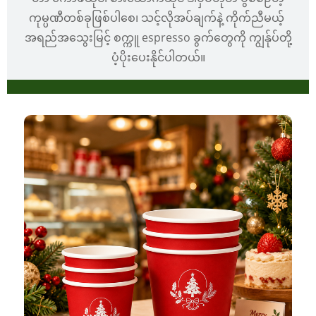
ကုမ္ပဏီတစ်ခုဖြစ်ပါစေ၊ သင့်လိုအပ်ချက်နဲ့ ကိုက်ညီမယ့် ​​
အရည်အသွေးမြင့် စက္ကူ espresso ခွက်တွေကို ကျွန်ုပ်တို့
ပံ့ပိုးပေးနိုင်ပါတယ်။