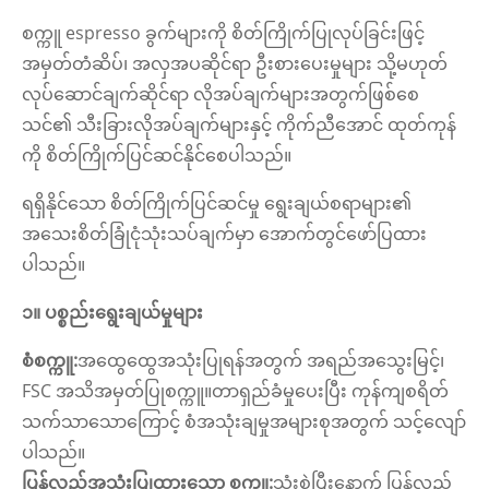
စက္ကူ espresso ခွက်များကို စိတ်ကြိုက်ပြုလုပ်ခြင်းဖြင့်
အမှတ်တံဆိပ်၊ အလှအပဆိုင်ရာ ဦးစားပေးမှုများ သို့မဟုတ်
လုပ်ဆောင်ချက်ဆိုင်ရာ လိုအပ်ချက်များအတွက်ဖြစ်စေ
သင်၏ သီးခြားလိုအပ်ချက်များနှင့် ကိုက်ညီအောင် ထုတ်ကုန်
ကို စိတ်ကြိုက်ပြင်ဆင်နိုင်စေပါသည်။
ရရှိနိုင်သော စိတ်ကြိုက်ပြင်ဆင်မှု ရွေးချယ်စရာများ၏
အသေးစိတ်ခြုံငုံသုံးသပ်ချက်မှာ အောက်တွင်ဖော်ပြထား
ပါသည်။
၁။ ပစ္စည်းရွေးချယ်မှုများ
စံစက္ကူ:
အထွေထွေအသုံးပြုရန်အတွက် အရည်အသွေးမြင့်၊
FSC အသိအမှတ်ပြုစက္ကူ။
တာရှည်ခံမှုပေးပြီး ကုန်ကျစရိတ်
သက်သာသောကြောင့် စံအသုံးချမှုအများစုအတွက် သင့်လျော်
ပါသည်။
ပြန်လည်အသုံးပြုထားသော စက္ကူ:
သုံးစွဲပြီးနောက် ပြန်လည်