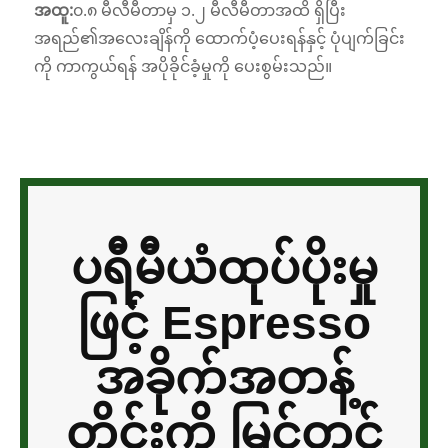
အထူ:
၀.၈ မီလီမီတာမှ ၁.၂ မီလီမီတာအထိ ရှိပြီး
အရည်၏အလေးချိန်ကို ထောက်ပံ့ပေးရန်နှင့် ပုံပျက်ခြင်း
ကို ကာကွယ်ရန် အပိုခိုင်ခံ့မှုကို ပေးစွမ်းသည်။
ပရီမီယံထုပ်ပိုးမှု
ဖြင့် Espresso
အခိုက်အတန့်
တိုင်းကို မြှင့်တင်