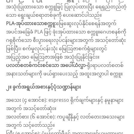
အသုံးပြုထားသော စက္ကူဖြင့် ပြုလုပ်ထားပြီး ရေရှည်တည်တံ့
သော ရွေးချယ်စရာတစ်ခုကို ပေးဆောင်ပါသည်။
PLA-အုပ်ထားသောစက္ကူ:
မြေဆွေးလုပ်နိုင်စေရန်အတွက်
အပင်အခြေခံ PLA ဖြင့် ဖုံးအုပ်ထားသော စက္ကူ။
ဂေဟစနစ်ကို
ဂရုစိုက်သော စီးပွားရေးလုပ်ငန်းများအတွက် အသင့်တော်ဆုံး
ဖြစ်ပြီး၊ စက်မှုလုပ်ငန်းသုံး မြေဩဇာစက်ရုံများတွင်
အပြည့်အဝ မြေဩဇာအဖြစ် အသုံးပြုနိုင်ခြင်း။
ပလတ်စတစ်ကင်းစင်သော အပေါ်ယံလွှာ-
ရိုးရာပလတ်စတစ်
အနားသတ်များကို ဖယ်ရှားပေးသည့် အထူးအလွှာပါ စက္ကူ။
၂။ ခွက်အရွယ်အစားနှင့်ပုံသဏ္ဍာန်များ
အသေး (၄ အောင်စ): espresso ရိုက်ချက်များနှင့် နမူနာများ
အတွက် အသင့်တော်ဆုံး။
အလတ်စား (၆ အောင်စ): ကပူချီနိုနှင့် လတ်တေးအသေးများ
အတွက် သင့်တော်သည်။
ကြီး (၈ အောင်စ): ပုံမှန်ကော်ဖီနှင့် အထူးအဖျော်ယမကာများ