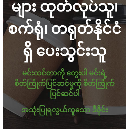
များ ထုတ်လုပ်သူ၊
စက်ရုံ၊ တရုတ်နိုင်ငံ
ရှိ ပေးသွင်းသူ
မင်းထင်တာကို တွေးပါ မင်းရဲ့
စိတ်ကြိုက်ပြင်ဆင်မှုကို စိတ်ကြိုက်
ပြင်ဆင်ပါ
အသုံးပြုရလွယ်ကူသော ဒီဇိုင်း