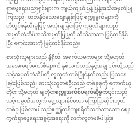
ရှာဖွေရေးပညာရှင်များက ကျယ်ကျယ်ပြန့်ပြန့်အသိအမှတ်ပြု
ကြသည်။ တတ်နိုင်သောစျေးနှုန်းဖြင့် စက္ကူခွက်များကို
တီထွင်ဖန်တီးမှုဖြင့် အသုံးချခြင်းဖြင့် ကုမ္ပဏီများသည်
အမှတ်တံဆိပ်အသိအမှတ်ပြုမှုကို သိသိသာသာ မြှင့်တင်နိုင်
ပြီး ရောင်းအားကို မြှင့်တင်နိုင်သည်။
စားသုံးသူများသည် နို့ရှိတ်၊ အရက်ယမကာများ သို့မဟုတ်
အအေးဖျော်ကော်ဖီများကို နှစ်သက်သည်နှင့်အမျှ ၎င်းတို့သည်
သင့်အမှတ်တံဆိပ်ကို လူထုထံ တစ်ပြိုင်နက်တည်း ပြသနေ
ခြင်းဖြစ်သည်။ စားသုံးသူတစ်ဦးသည် တစ်ခုခုကို ကောက်ယူ
တိုင်း သို့မဟုတ် ချတိုင်း
စက္ကူအက်စ်ပရက်ဆိုခွက်
၎င်းသည်
သင့်ကုမ္ပဏီအတွက် ရွေ့လျားနိုင်သော ကြော်ငြာဆိုင်းဘုတ်
တစ်ခု ဖြစ်လာပါသည်။ ဤကုန်ကျစရိတ်သက်သာသော စျေး
ကွက်ရှာဖွေရေးအခွင့်အရေးကို လက်လွတ်မခံပါနှင့်။