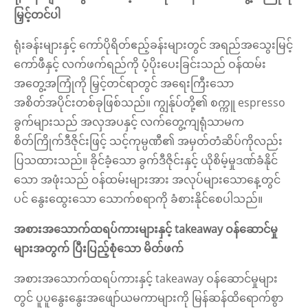
မြှင့်တင်ပါ
ရုံးခန်းများနှင့် ကော်ပိုရိတ်ဧည့်ခန်းများတွင် အရည်အသွေးမြင့်
ကော်ဖီနှင့် လက်ဖက်ရည်ကို ပံ့ပိုးပေးခြင်းသည် ဝန်ထမ်း
အတွေ့အကြုံကို မြှင့်တင်ရာတွင် အရေးကြီးသော
အစိတ်အပိုင်းတစ်ခုဖြစ်သည်။ ကျွန်ုပ်တို့၏ စက္ကူ espresso
ခွက်များသည် အလှအပနှင့် လက်တွေ့ကျရုံသာမက
စိတ်ကြိုက်ဒီဇိုင်းဖြင့် သင့်ကုမ္ပဏီ၏ အမှတ်တံဆိပ်ကိုလည်း
ပြသထားသည်။ ခိုင်ခံ့သော ခွက်ဒီဇိုင်းနှင့် ယိုစိမ့်မှုဒဏ်ခံနိုင်
သော အဖုံးသည် ဝန်ထမ်းများအား အလုပ်များသောနေ့တွင်
ပင် နွေးထွေးသော သောက်စရာကို ခံစားနိုင်စေပါသည်။
အစားအသောက်ထရပ်ကားများနှင့် takeaway ဝန်ဆောင်မှု
များအတွက် ပြီးပြည့်စုံသော မိတ်ဖက်
အစားအသောက်ထရပ်ကားနှင့် takeaway ဝန်ဆောင်မှုများ
တွင် ပူပူနွေးနွေးအဖျော်ယမကာများကို မြန်ဆန်ထိရောက်စွာ