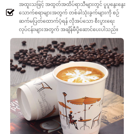
အထူးသဖြင့် အထွတ်အထိပ်ရာသီများတွင် ပူပူနွေးနွေး
သောက်စရာများအတွက် တစ်ခါသုံးခွက်များကို စဉ်
ဆက်မပြတ်ထောက်ပံ့ရန် လိုအပ်သော စီးပွားရေး
လုပ်ငန်းများအတွက် အချိန်မီပို့ဆောင်ပေးပါသည်။