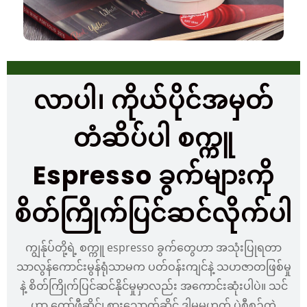
လာပါ၊ ကိုယ်ပိုင်အမှတ်
တံဆိပ်ပါ စက္ကူ
Espresso ခွက်များကို
စိတ်ကြိုက်ပြင်ဆင်လိုက်ပါ
ကျွန်ုပ်တို့ရဲ့ စက္ကူ espresso ခွက်တွေဟာ အသုံးပြုရတာ
သာလွန်ကောင်းမွန်ရုံသာမက ပတ်ဝန်းကျင်နဲ့ သဟဇာတဖြစ်မှု
နဲ့ စိတ်ကြိုက်ပြင်ဆင်နိုင်မှုမှာလည်း အကောင်းဆုံးပါပဲ။ သင်
ဟာ ကော်ဖီဆိုင်၊ စားသောက်ဆိုင် ဒါမှမဟုတ် ပွဲစီစဉ်တဲ့