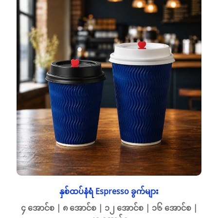
နှစ်ထပ်နံရံ Espresso ခွက်များ
၄ အောင်စ | ၈ အောင်စ | ၁၂ အောင်စ | ၁၆ အောင်စ |