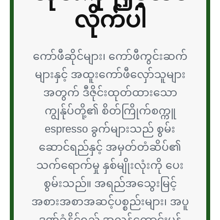
လိုက်ပါ
ကော်ဖီဆိုင်များ၊ ကော်ဖီကွင်းဆက်
များနှင့် အထူးကော်ဖီလှော်သူများ
အတွက် ဒီဇိုင်းထုတ်ထားသော
ကျွန်ုပ်တို့၏ စိတ်ကြိုက်စက္ကူ
espresso ခွက်များသည် စွမ်း
ဆောင်ရည်နှင့် အမှတ်တံဆိပ်၏
သက်ရောက်မှု နှစ်မျိုးလုံးကို ပေး
စွမ်းသည်။ အရည်အသွေးမြင့်
အစားအစာအဆင့်ပစ္စည်းများ၊ အပူ
ဒဏ်ခံနိုင်ရည် အလွန်ကောင်းမွန်