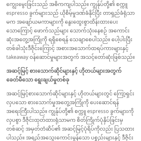
ကျွေးမွေးခြင်းသည် အဓိကကျပါသည်။ ကျွန်ုပ်တို့၏ စက္ကူ
espresso ခွက်များသည် ယိုစိမ့်မှုဒဏ်ခံနိုင်ပြီး တာရှည်ခံရုံသာ
မက အဖျော်ယမကာများကို နွေးထွေးစွာထိန်းထားပေး
သောကြောင့် ဖောက်သည်များ သောက်သုံးနေစဉ် အကောင်း
ဆုံးအတွေ့အကြုံကို ရရှိစေရန် သေချာစေပါသည်။ ပေါ့ပါးပြီး
တစ်ခါသုံးဒီဇိုင်းကြောင့် အစားအသောက်ထရပ်ကားများနှင့်
takeaway ဝန်ဆောင်မှုများအတွက် အသင့်တော်ဆုံးဖြစ်သည်။
အဆင့်မြင့် စားသောက်ဆိုင်များနှင့် ဟိုတယ်များအတွက်
ခေတ်မီသော ရွေးချယ်မှုတစ်ခု
အဆင့်မြင့်စားသောက်ဆိုင်များနှင့် ဟိုတယ်များတွင် ကြော့ရှင်း
လှပသော စားသောက်မှုအတွေ့အကြုံကို ပေးဆောင်ရန်
အရေးကြီးပါသည်။ ကျွန်ုပ်တို့၏ စက္ကူ espresso ခွက်များကို
လှပစွာ ဒီဇိုင်းထုတ်ထားရုံသာမက စိတ်ကြိုက်ပုံနှိပ်ခြင်းမှ
တစ်ဆင့် အမှတ်တံဆိပ်၏ အဆင့်မြင့်ပုံရိပ်ကိုလည်း ပြသထား
ပါသည်။ အရည်အသွေးကောင်းမွန်သော ပစ္စည်းများနှင့် ဒီဇိုင်း