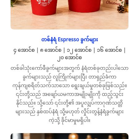
တစ်နံရံ Espresso ခွက်များ
၄ အောင်စ | ၈ အောင်စ | ၁၂ အောင်စ | ၁၆ အောင်စ |
၂၀ အောင်စ
တစ်ခါသုံးကော်ဖီခွက်များအတွက် နံရံတစ်ခုတည်းပါသော
ခွက်များသည် လူကြိုက်များပြီး တာရှည်ခံကာ
ကုန်ကျစရိတ်သက်သာသော ရွေးချယ်မှုတစ်ခုဖြစ်သည်။
၎င်းတို့သည် အဖျော်ယမကာအမျိုးမျိုးကို ထည့်သွင်း
နိုင်သည်။ သို့သော် ၎င်းတို့၏ အပူလျှပ်ကာဂုဏ်သတ္တိ
များသည် နှစ်ထပ်နံရံ သို့မဟုတ် လှိုင်းတွန့်နံရံခွက်များ
ကဲ့သို့ ခိုင်မာမှုမရှိပါ။