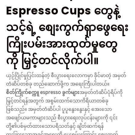
Espresso Cups တွေနဲ့
သင့်ရဲ့ စျေးကွက်ရှာဖွေရေး
ကြိုးပမ်းအားထုတ်မှုတွေ
ကို မြှင့်တင်လိုက်ပါ။
ယှဉ်ပြိုင်မှုပြင်းထန်တဲ့ စီးပွားရေးလောကမှာ ခိုင်မာတဲ့ အမှတ်
တံဆိပ်တစ်ခု တည်ဆောက်ဖို့က အရေးကြီးပါတယ်။
စိတ်ကြိုက်စက္ကူ espresso ခွက်များ
အမှတ်တံဆိပ်ပုံရိပ်ကို
မြှင့်တင်ရန်အတွက် အစွမ်းထက်သောကိရိယာတစ်ခု
ဖြစ်သည်။ အမှတ်တံဆိပ်ပါ ပူပူနွေးနွေးနှင့် အေးသော
အဖျော်ယမကာများသည် စီးပွားရေးလုပ်ငန်းများကို ၎င်း
တို့၏ပစ်မှတ်ထားသောပရိသတ်နှင့် ချိတ်ဆက်ရန်
ထူးခြားသောအခွင့်အရေးကို ပေးစွမ်းကြောင်း စျေးကွက်