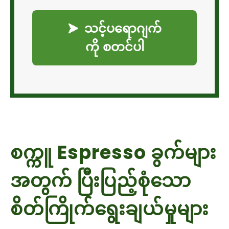
သင့်ပရောဂျက်
➤
ကို စတင်ပါ
စက္ကူ Espresso ခွက်များ
အတွက် ပြီးပြည့်စုံသော
စိတ်ကြိုက်ရွေးချယ်မှုများ