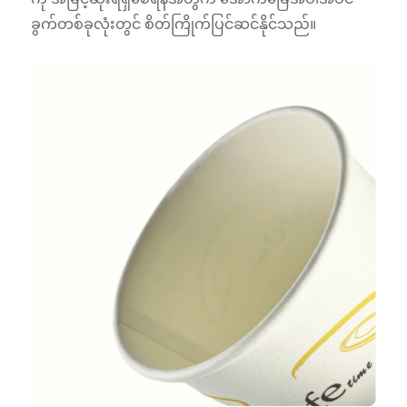
ခွက်တစ်ခုလုံးတွင် စိတ်ကြိုက်ပြင်ဆင်နိုင်သည်။