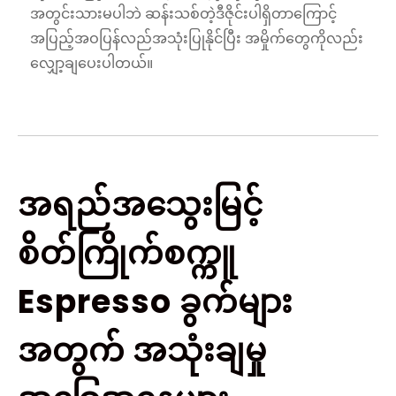
အတွင်းသားမပါဘဲ ဆန်းသစ်တဲ့ဒီဇိုင်းပါရှိတာကြောင့်
အပြည့်အဝပြန်လည်အသုံးပြုနိုင်ပြီး အမှိုက်တွေကိုလည်း
လျှော့ချပေးပါတယ်။
အရည်အသွေးမြင့်
စိတ်ကြိုက်စက္ကူ
Espresso ခွက်များ
အတွက် အသုံးချမှု