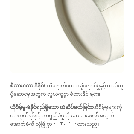
စီထားသော ဒီဇိုင်း-
ထိရောက်သော သိုလှောင်မှုနှင့် သယ်ယူ
ပို့ဆောင်မှုအတွက် လွယ်ကူစွာ စီထားနိုင်ခြင်း။
ယိုစိမ့်မှု-
ခံနိုင်ရည်ရှိသော တံဆိပ်ခတ်ခြင်း:
ယိုစိမ့်မှုများကို
ကာကွယ်ရန်နှင့် တာရှည်ခံမှုကို သေချာစေရန်အတွက်
အောက်ခံကို လုံခြုံစွာ ಒತ್ತಡಿಸထားသည်။